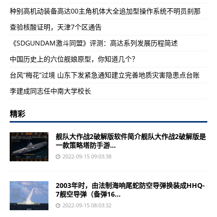
种别高机动装备高达00主角机体大全追加型操作系统不明员刹那
查验核酸证明，天津7个区通告
《SDGUNDAM激斗同盟》评测：高达系列发展历程简述
中国历史上的六位舰娘原型，你知道几个？
台风“梅花”过境 山东下发紧急通知建立完善地质灾害隐患点台账
李建成同志任中南大学校长
精彩
舰队大作战2破解版软件简介舰队大作战2破解版是
一款策略塔防手游...
2022-09-15 09:03:38
2003年时，由法制海响尾蛇防空导弹换装成HHQ-
7舰空导弹（备弹16...
2022-09-15 08:03:32