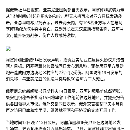
据俄新社14日报道，亚美尼亚国防部当天表示，阿塞拜疆武装力量
从当地时间8时起利用火炮和攻击型无人机再次对亚方目标发动袭
击。亚总理帕希尼扬表示，过去两天内，有105名亚方军人在与阿
塞拜疆的边境冲突中身亡。亚副外长霍夫汉尼斯扬警告称，亚阿冲
突可能升级为战争，伤亡人数或将激增。
阿塞拜疆国防部14日发表声明，指责亚美尼亚违反停火协议并炮击
阿方目标。阿塞拜疆总检察院同日发布消息称，亚美尼亚军方发动
炮击造成阿方边境地区村庄的2名平民受伤。阿国防部13日发布的
消息称，与亚美尼亚的边境冲突导致50名阿方军人死亡。
俄罗斯总统新闻秘书佩斯科夫14日表示，亚阿边境局势依然紧张，
集安组织秘书长扎斯15日将率领工作组前往边境地区，并提交报告
供各国领导人审议。俄外交部同日表示，俄外交官霍瓦耶夫本月将
再次访问巴库和埃里温，继续就亚阿和平协议的文本开展工作。
当地时间12日晚至13日凌晨，阿塞拜疆和亚美尼亚在边境地区发
生冲突，双方互相指责对方挑起冲突。13日，阿塞拜疆卫星通讯社