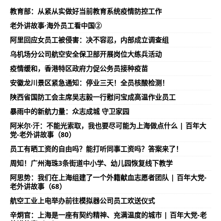
教育部：从紧从实做好当前教育系统疫情防控工作
老外讲故事·海外员工看中国②
阿里回应女员工被侵害：决不容忍，内部成立调查组
乌机场分公司航空安全保卫部开展岗位大练兵活动
疫情缓和，香港特区政府力促公务员接种疫苗
安徽龙川景区紧急通知：停业三天！全员核酸检测！
陕西省国防工会主席吴志毅一行慰问宝成高温作业员工
暴雨中的新航力量：众志成城 守卫家园
阿米尔·汗：不能光索取，我也要尽可能为上海做点什么 | 百年大
党-老外讲故事（80）
员工有晒工资的自由吗？能打听同事工资吗？答案来了！
周知！广州海珠3条街道中小学、幼儿园恢复线下教学
阿思势：我们在上海组建了一个外籍献血志愿者团队 | 百年大党-
老外讲故事（68）
航空工业上电举办前往模拟器公司员工欢送仪式
辛炯官：上海是一座有契约精神、充满温度的城市 | 百年大党-老