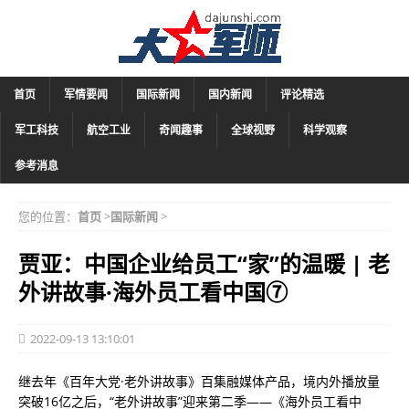
首页
军情要闻
国际新闻
国内新闻
评论精选
军工科技
航空工业
奇闻趣事
全球视野
科学观察
参考消息
您的位置：
首页
>
国际新闻
>
贾亚：中国企业给员工“家”的温暖 | 老
外讲故事·海外员工看中国⑦
2022-09-13 13:10:01
继去年《百年大党·老外讲故事》百集融媒体产品，境内外播放量
突破16亿之后，“老外讲故事”迎来第二季——《海外员工看中