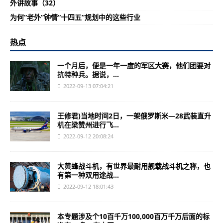
外讲故事（32）
为何“老外”钟情“十四五”规划中的这些行业
热点
一个月后，便是一年一度的军区大赛，他们团要对
抗特种兵。据说，...
2022-09-13 07:04:21
王修君)当地时间2日，一架俄罗斯米—28武装直升
机在梁赞州进行飞...
2022-09-12 20:08:24
大黄蜂战斗机，有世界最耐用舰载战斗机之称，也
有第一种双用途战...
2022-09-12 18:01:43
本专题涉及个10百千万100,000百万千万后面的标