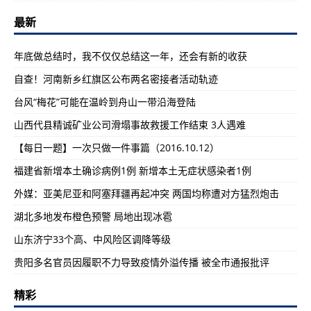
最新
年底做总结时，我不仅仅总结这一年，还会有新的收获
自查！河南新乡红旗区公布两名密接者活动轨迹
台风“梅花”可能在温岭到舟山一带沿海登陆
山西代县精诚矿业公司滑塌事故救援工作结束 3人遇难
【每日一题】一次只做一件事篇（2016.10.12）
福建省新增本土确诊病例1例 新增本土无症状感染者1例
外媒：亚美尼亚和阿塞拜疆再起冲突 两国均称遭对方猛烈炮击
湖北多地发布橙色预警 局地出现冰雹
山东济宁33个高、中风险区调降等级
贵阳多名官员因履职不力导致疫情外溢传播 被全市通报批评
精彩