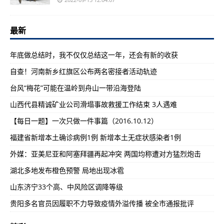
最新
年底做总结时，我不仅仅总结这一年，还会有新的收获
自查！河南新乡红旗区公布两名密接者活动轨迹
台风“梅花”可能在温岭到舟山一带沿海登陆
山西代县精诚矿业公司滑塌事故救援工作结束 3人遇难
【每日一题】一次只做一件事篇（2016.10.12）
福建省新增本土确诊病例1例 新增本土无症状感染者1例
外媒：亚美尼亚和阿塞拜疆再起冲突 两国均称遭对方猛烈炮击
湖北多地发布橙色预警 局地出现冰雹
山东济宁33个高、中风险区调降等级
贵阳多名官员因履职不力导致疫情外溢传播 被全市通报批评