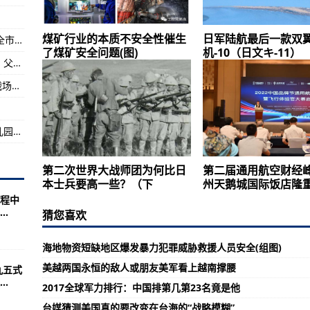
人权问题干涉斯里兰卡内政
煤矿行业的本质不安全性催生
日军陆航最后一款双
贵阳多名官员因履职不力导致疫情外溢传播 被全市通报批评
户碎裂(图)
了煤矿安全问题(图)
机-10（日文キ-11）
3小时吃下4片，宁波一孩子被确诊急性肾衰竭！父母后悔不已！
图)
《战争游戏：欧洲扩张》评测：照片般逼真的战场渲染为目标
贵州遵义中心城区外11个县（市）中小学、幼儿园明日起复课
第二次世界大战师团为何比日
第二届通用航空财经
本士兵要高一些？（下
州天鹅城国际饭店隆
程中
.
猜您喜欢
海地物资短缺地区爆发暴力犯罪威胁救援人员安全(组图)
美越两国永恒的敌人或朋友美军看上越南撑腰
九五式
.
2017全球军力排行：中国排第几第23名竟是他
台媒猜测美国真的要改变在台海的“战略模糊”