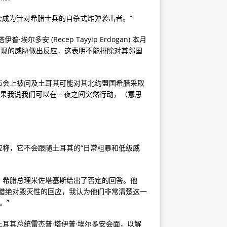
会成为针对希腊士兵的自杀式炸弹袭击者。”
安 (Recep Tayyip Erdogan) 本月
发现的威胁做出反应，这表明不能排除对其邻国
布会上被问及土耳其可能对其北约盟国希腊采取
“如果我说我们可以在一夜之间突然行动，（意思
称，它不会跟随土耳其的“日常粗暴和低级威
，希腊总理米佐塔基斯给出了否定的回答。他
腊绝对毁灭性的回应，我认为他们非常清楚这一
。”
耳其总统雷杰普·塔伊普·埃尔多安会面，以解