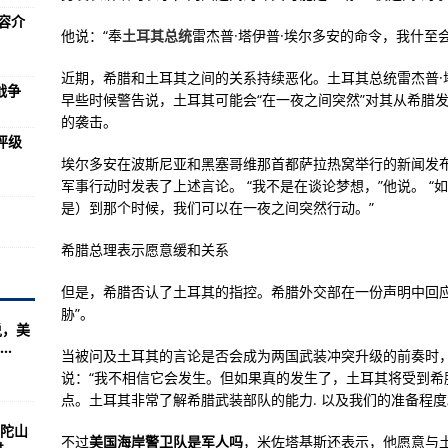
旨演讲 主张加强国防投入
内容介
他说：“奉
土耳其总统
雷杰普·塔伊普·埃尔多安的命令，我什至
感染者
本土无症状感染者1例
近期，希腊和土耳其之间的关系持续恶化。土耳其总统雷杰普·塔伊普·埃尔多
战争
早些时候警告说，土耳其可能会“在一夜之间突然”对其从希腊
设性态度才能重返伊核协议
的袭击。
评级
比武现场
埃尔多安在波斯尼亚和黑塞哥维那首都萨拉热窝举行的新闻发
突 两国均称遭对方猛烈炮击
军事行动时发表了上述言论。 “我不是在谈论梦想，”他说。 
是）到那个时候，我们可以在一夜之间突然行动。”
制空权速度与最南端的距离
希腊总理表示愿意缓和关系
个专业你了解吗？
但是，希腊否认了土耳其的指控。希腊外交部在一份声明中回应
胁”。
说，美
.
挣扎过程曝光
当被问及土耳其的言论是否会成为两国武装冲突升级的前奏时
说：“我不相信它会发生。但如果真的发生了，土耳其将受到希
的中国制造？
点。土耳其非常了解希腊武装部队的能力. 以及我们的准备程度
--罗马全面战争
陀山
不过
美国海岸警卫队是军人吗
，米佐塔基斯还表示，他愿意与土