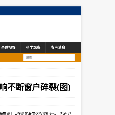
全球视野
科学观察
参考消息
响不断窗户碎裂(图)
腊海岸警卫队在爱琴海向这艘货船开火。枪声继