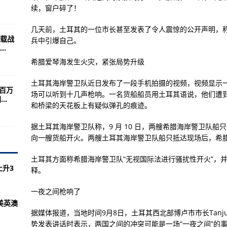
重新部署”，乌克兰一周经历了什么？
续，窗户碎了！
岁新星摘美网冠军
几天前，土耳其的一位市长甚至发表了令人震惊的公开声明，
载战
兵中引爆自己。
置议题 讨论美英澳核潜艇合作
.
年3月启动
希腊爱琴海发生火灾，紧张局势升级
在干什么呢？
土耳其海岸警卫队近日发布了一段手机拍摄的视频，视频显示
0百万
计划后发布新内容介绍
场可以听到十几声枪响。一名货船船员用土耳其语说，他们遭
..
和桥梁的天花板上有疑似弹孔的痕迹。
尾喷管十分相似
据土耳其海岸警卫队称，9 月 10 日，两艘希腊海岸警卫队船
.10.12）
向一艘货船开火。两艘土耳其海岸警卫队船只抵达现场后，希
15舰载机空中
土耳其方面称希腊海岸警卫队“无视国际法进行骚扰性开火”，
现身说法，还好进攻早，真是太可怕了！
上升3
释。
蒙皮变成钥匙扣
一夜之间枪响了
机？
美英澳
据媒体报道，当地时间9月8日，土耳其西北部博卢市市长Tanju
二天吆喝很多年要＂台舰台造＂
势发表讲话时表示，两国之间的冲突可能是一场“一夜之间”的