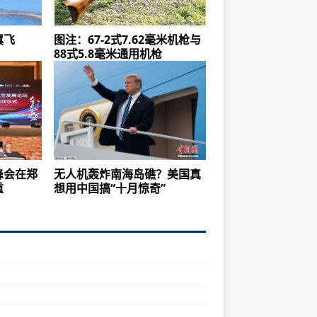
翼飞
图注：67-2式7.62毫米机枪与
88式5.8毫米通用机枪
峰会在郑
无人机轰炸南海岛礁？美国真
重
想用中国搞“十月惊奇”