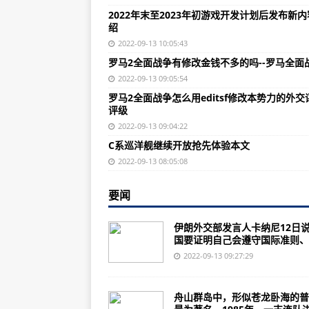
德国国防部长发表国家安全战略主
2022年末至2023年初游戏开发计划后发布新
绍
9月12日陕西新增13例本土无症状
2022-09-13 10:05:43
福建省新增本土确诊病例1例 新增
罗马2全面战争有修改金钱不多的吗--罗马全面
伊朗外交部发言人：美国需采取建
2022-09-13 09:05:54
罗马2全面战争怎么用editsf修改本势力的外交
火力全开！直击武警第二机动总队
评级
外媒：亚美尼亚和阿塞拜疆再起冲
2022-09-13 09:04:22
C系巡洋舰继续开放抢先体验本文
普陀山好炮连守岛近40年
2022-09-13 08:05:08
2017国家公务员考试行测备考：
【高考志愿微课堂】航空空航天这
要闻
“仲湟尔”行星人尸体被运往(图)
伊朗外交部发言人卡纳尼12日
国要证明自己会遵守国际准则、..
高炮比战斗机击落了纳粹德国垂死
2022-09-13 09:27:29
中国航空工业部队里有哪些“血统”
罗马2全面战争有修改金钱不多的吗
舟山群岛中，形似苍龙卧海的普