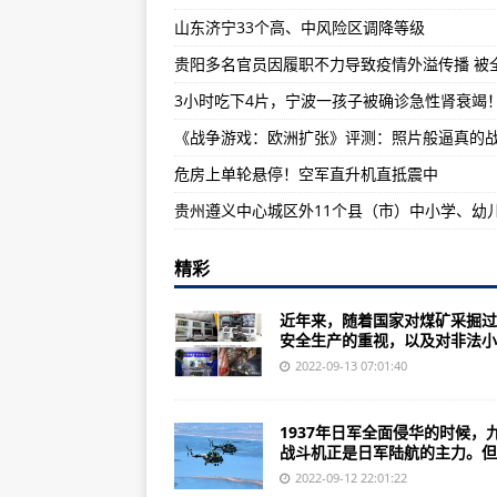
山东济宁33个高、中风险区调降等级
中国代表在人权理事会发言反对借
希腊海警向货船开火现场枪响不断窗
YF-23A机身后方没有水平控制面(组
危房上单轮悬停！空军直升机直抵震中
精彩
近年来，随着国家对煤矿采掘过
安全生产的重视，以及对非法小..
2022-09-13 07:01:40
1937年日军全面侵华的时候，
战斗机正是日军陆航的主力。但..
2022-09-12 22:01:22