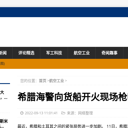
新闻
评论精选
军工科技
航空工业
奇闻趣事
应部队的新风暴
)_国内_光明网(组图)
您的位置：
首页
>
航空工业
>
何做到的？
大
能改变海战概念(图)
希腊海警向货船开火现场枪
...
 表面可能有液态水
三国可以私自处理的事情
2022-09-13 11:01:41
来源：网络整理
罗斯米
导致海平面上升3米
..
最近，希腊和土耳其之间的紧张局势进一步加剧。 11日，希