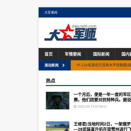
大军事网
首页
军情要闻
国际新闻
国内
新的风暴即将来临——北约快速反
滚动新闻
国内核电发展头重脚轻重视程度不够(1
热点
奥匈帝国解体后，匈牙利军队是如
一个月后，便是一年一度的军区
美媒：海军陆战队专利获得者未来可
赛，他们团要对抗特种兵。据说，
新发现“超级地球”或支持生命存在
2022-09-13 07:04:21
中国代表：美英澳核潜艇合作不是
王修君)当地时间2日，一架俄
南极“末日冰川”融化速度加倍 恐将
—28武装直升机在梁赞州进行飞.