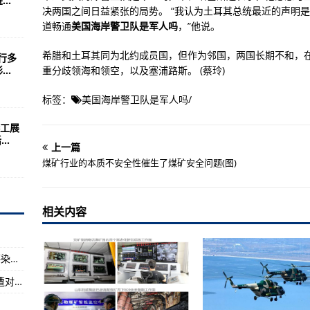
..
防空炮性能接近德国
决两国之间日益紧张的局势。 “我认为土耳其总统最近的声明
吨！
道畅通
美国海岸警卫队是军人吗
，”他说。
改本势力的外交评级评级
希腊和土耳其同为北约成员国，但作为邻国，两国长期不和，
行多
..
重分歧领海和领空，以及塞浦路斯。 (蔡玲)
的家伙！
标签：
美国海岸警卫队是军人吗
/
北方四岛千岛附近训练
工展
..
到目标最关键的一环
上一篇
煤矿行业的本质不安全性催生了煤矿安全问题(图)
APP推荐
机
相关内容
从1983年开始服役
）
选波音终入围更多(组图)
福建省新增本土确诊病例1例 新增本土无症状感染者1例
有1.5倍音速！
外媒：亚美尼亚和阿塞拜疆再起冲突 两国均称遭对方猛烈炮击
子偷袭战术(组图)
士兵突击》讲了