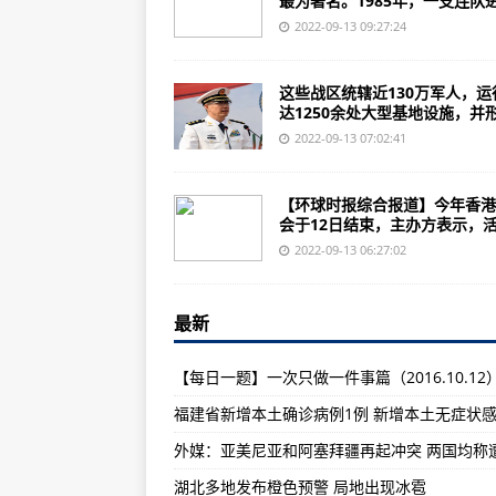
最为著名。1985年，一支连队进.
二战中口径高射炮：M1型90mm
2022-09-13 09:27:24
歼-2039吨的最大起飞重量只有17
罗马2全面战争怎么用editsf修
这些战区统辖近130万军人，运
达1250余处大型基地设施，并形.
别怕！击中火力干掉那些家伙就行
2022-09-13 07:02:41
C系巡洋舰继续开放抢先体验本文
日本14艘军事重要性日益上升或为
【环球时报综合报道】今年香港
会于12日结束，主办方表示，活.
中国战斗机火控雷达成功捕捉锁定
2022-09-13 06:27:02
《彩色战斗机》手游劫灭非常小清新
歼-20“战忽”图曝光的隐身战略轰炸
最新
俄罗斯陆军最重要的截击机米格-31
【每日一题】一次只做一件事篇（2016.10.12
韩国新一代战斗机项目欧洲战斗机落
引入米格21之前，中国空军速度都没
美军飞机发射热焰弹为了应对武装分
湖北多地发布橙色预警 局地出现冰雹
精品范文模板，值得参考借鉴！《