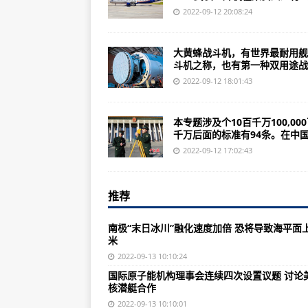
基辅欢呼“夺回领土”，俄军解释“
2022-09-12 20:08:24
男子网坛迎来最年轻世界第一 19
大黄蜂战斗机，有世界最耐用舰
国际原子能机构理事会连续四次设
斗机之称，也有第一种双用途战..
中国JF-22超高速风洞项目在2018
2022-09-12 18:01:43
人类生死存亡的惊魂13天：中国又
本专题涉及个10百千万100,00
2022年末至2023年初游戏开发
千万后面的标准有94条。在中国.
歼-35战机清晰图片曝光：发动机
2022-09-12 17:02:43
【每日一题】一次只做一件事篇（2016
推荐
苏-27战斗机空中优势重型战斗机歼
大西洋堡垒中到底有些啥呢？美军
南极“末日冰川”融化速度加倍 恐将导致海平面
米
俄苏-34战斗机在乌克兰被击落后
2022-09-13 10:10:24
歼-20为何能实现“全程跑图”的战斗
国际原子能机构理事会连续四次设置议题 讨论
核潜艇合作
东部战区在延续＂封锁演习＂的第
2022-09-13 10:10:01