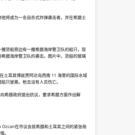
称他将成为一名自杀式炸弹袭击者，并在希腊士
一艘货船旁边有一艘希腊海岸警卫队的船只，现
到希腊海岸警卫队的袭击。图片中，货船的玻璃
只在土耳其博兹贾阿达岛西南 11 海里的国际水域
腊船只驶离。枪击没有人员伤亡。
并向希腊政府提出抗议，要求希腊方面作出解
 Özcan在市议会就希腊和土耳其之间的紧张局
事情。