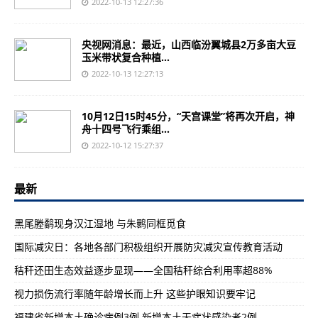
2022-10-13 12:27:36
央视网消息：最近，山西临汾翼城县2万多亩大豆
玉米带状复合种植...
2022-10-13 12:27:13
10月12日15时45分，“天宫课堂”将再次开启，神
舟十四号飞行乘组...
2022-10-12 15:27:37
最新
黑尾塍鹬现身汉江湿地 与朱鹮同框觅食
国际减灾日：各地各部门积极组织开展防灾减灾宣传教育活动
秸秆还田生态效益逐步显现——全国秸秆综合利用率超88%
视力损伤流行率随年龄增长而上升 这些护眼知识要牢记
福建省新增本土确诊病例3例 新增本土无症状感染者2例