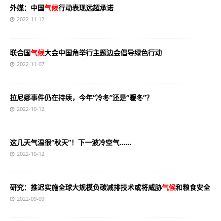
外媒：中国
气候
行动表现远超承诺
2022-11-12
联合国
气候
大会中国角举行主题边会倡导绿色行动
2022-11-07
拉尼娜事件仍在持续，今年“冷冬”还是“暖冬”？
2022-10-12
这几天气温很“秋天”！下一波冷空气……
2022-10-12
研究：推迟实施全球大规模负碳减排技术或将威胁
气候
和粮食安全
2022-09-09