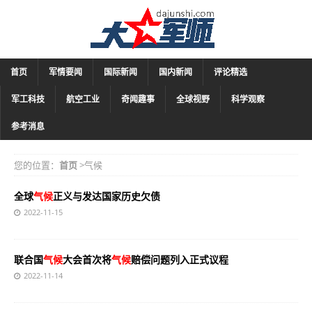
首页
军情要闻
国际新闻
国内新闻
评论精选
军工科技
航空工业
奇闻趣事
全球视野
科学观察
参考消息
您的位置：
首页
>气候
全球
气候
正义与发达国家历史欠债
2022-11-15
联合国
气候
大会首次将
气候
赔偿问题列入正式议程
2022-11-14