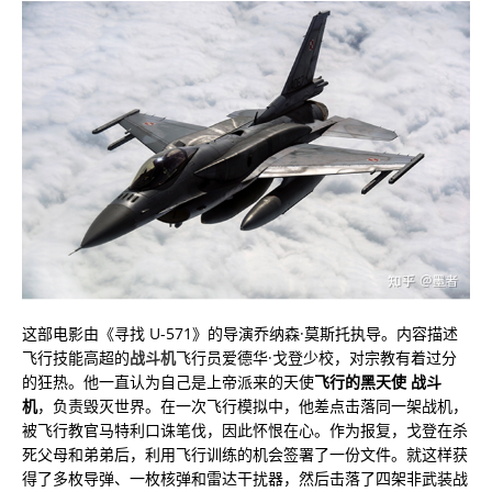
这部电影由《寻找 U-571》的导演乔纳森·莫斯托执导。内容描述
飞行技能高超的
战斗机
飞行员爱德华·戈登少校，对宗教有着过分
的狂热。他一直认为自己是上帝派来的天使
飞行的黑天使 战斗
机
，负责毁灭世界。在一次飞行模拟中，他差点击落同一架战机，
被飞行教官马特利口诛笔伐，因此怀恨在心。作为报复，戈登在杀
死父母和弟弟后，利用飞行训练的机会签署了一份文件。就这样获
得了多枚导弹、一枚核弹和雷达干扰器，然后击落了四架非武装战