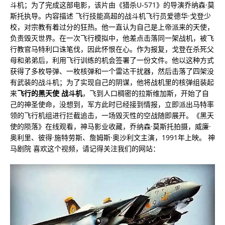
斗机；为了完成这部电影，该片由《猎杀U-571》的导演乔纳森·莫
斯托执导。内容描述 飞行技能高超的战斗机飞行员爱德华·戈登少
校，对宗教有着过分的狂热。他一直认为自己是上帝派来的天使，
负责毁灭世界。在一次飞行模拟中，他差点击落同一架战机，被飞
行教官马特利口诛笔伐，因此怀恨在心。作为报复，戈登在杀死父
母和弟弟后，利用飞行训练的机会签署了一份文件。他以这种方式
获得了多枚导弹、一枚核弹和一个雷达干扰器，然后击落了四架没
有武装的战斗机；为了实现自己的阴谋，他将战机里的核弹组装起
来
飞行的黑天使 战斗机
，飞到人口稠密的拉斯维加斯，开始了自
己的神圣使命，没想到，军方此时已经接到情报，立即派出马特率
领的飞行机组进行拦截追击，一场毁灭性的空战随即展开。《黑天
使的陨落》在线观看，神马影业收藏，乔纳森·莫斯托拍摄，威廉·
奥利里、彼得·施特劳斯、詹姆斯·奥沙利文主演，1991年上映。 神
马剧院 喜欢这个视频，请记得关注我们的网站：