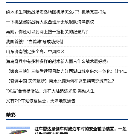
绝地求生刺激战场海岛地图机场怎么打？机场完美打法
一下挑战赛挑战赛大败西班牙无敌舰队海洋霸权
再则，你还可以到网上搜一搜相关的纪录片？
我国首艘！“白鹤滩”号成功交付
山东济南划定多个高、中风险区
海岛奇兵中有多种多样的战术新人而言什么战术最好呢?
【巍巍三峡】三峡后续项目助力江西湖口城乡供水一体化：让14万农村居民喝上“幸福水”
【奇迹中国 天河筑梦】南水北调为何在这里拐弯穿城而过？
“90后”台青杨昕达：乐在大陆追逐光影 舞动人生
又有7个车站恢复运营，天津地铁通告
精彩
驻车雷达是倒车时或泊车时的安全辅助装置，一般