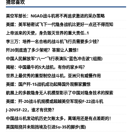
猜您喜欢
美空军部长：NGAD战斗机将不再追求激进的采办策略
美媒：美军秘密试飞下一代隐身战机比更好一点还不得而知
上帝派来的天使，身负毁灭世界的重大责任..1
李三万：培养一名合格的战斗机飞行员需要多少钱？
歼20到底造了多少架呢？答案让人震惊！
中国人民解放军“八一”飞行表演队“蓝色冲击波”(组图)
揭秘：中国最牛的5大战机，有你的家乡吗？
世界上最优秀的重型制空战斗机，亚洲只有威慑作用
美媒：国产歼-15战机成功起降国外观察家震惊
航展上的多款隐身无人机模型彰示了中国对隐身技术的探索
美媒：歼-20战斗机规模或超越美空军现役F-22战斗机
J-20VSF-22，谁才有优势？
中国战斗机发动机历史欠账太多，离堪用还是有点差距的！
美国阻挠并未阻挡埃及引进Su-35的脚步(图)