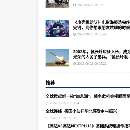
原解放军炮兵指挥学院成立新的中国
2022-09-25 15:05:15
俄媒：中国计划再建一艘常规动力
《攻壳机动队》电影海报选完座
第18军空降军在全球任一地区迅速
完钱，到你想跟朋友炫耀的时候..
全球掀起新一轮“加息潮”，债务危
2022-09-25 15:03:48
美国犯罪率激增 休斯敦取消受害
2002年，侯长岭应征入伍，成
美国再现血腥周末 芝加哥一天发生
光荣的人民子弟兵。”侯长岭眼..
全球连线|德国小伙在华北感受乡
2022-09-25 09:05:22
魔兽世界创建角色界面5个同盟种
推荐
魔兽世界新手升级前期比较艰难但
“雷达币崩盘了”昨天晚上突然爆发
全球掀起新一轮“加息潮”，债务危机会接踵而
立即抢鲜苏拉玛起义任务线开启条
2022-09-25 16:10:24
全球连线|德国小伙在华北感受乡村振兴
“花火HDU”涉嫌传销，真是骗了不
2022-09-25 16:10:01
《使命召唤16:现代战争》PC配置
《高达VS高达NEXTPLUS》基础系统和操作指