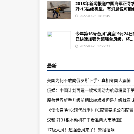
中国开始用风洞测试6代机比歼20
2018年新闻报道中国海军正寻
歼-15后继机型，有消息说可能会采
国民警卫局，下辖：陆军国民警卫队
2022-09-25 14:06:45
美媒:中国依然还要研发歼31战机以
日本人眼中的十大超级强国，印度
今年第16号台风“奥鹿”9月24
已快速加强为超强台风级，将...
第六届中国摩托艇联赛（沧浪海旅
2022-09-25 12:27:33
大兴识才爱才敬才用才之风——国
经济上美国强于苏联、军事上苏联
最新
科幻大片《攻壳机动队》本周五上映
美国为何不敢向俄罗斯下手？真相令国人震惊
美军战斗力编制体制模块化改革和
俄媒：中国计划再建一艘常规动力航母将属于
2022年3月2.雷达币关网了，重
关于特工类的电影有哪些精彩的就是
《使命召唤16:现代战争》PC配置要求公布配置
《攻壳机动队》：美女手撕坦克大
汉和:歼31根本动机在于看准两大市场(图)
《高达VS高达NEXTPLUS》基础
17级大风！超强台风来了！警报拉响
俄罗斯将使用核武器保卫其本土，