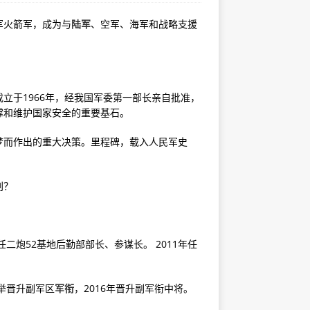
军火箭军，成为与
陆军
、空军、海军和战略支援
立于1966年，经我国军委第一部长亲自批准，
撑和维护国家安全的重要基石。
梦而作出的重大决策。里程碑，载入人民军史
别？
二炮52基地后勤部部长、参谋长。 2011年任
举晋升副军区
军衔
，2016年晋升副军衔中将。