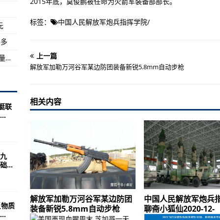
2015年底，莫俊鹏被任命为火箭军装备部部长。
克-安德烈·亨塞尔
标签：
中国人民解放军炮兵指挥学院
/
元
宁出生于年年河北南宫人
得多
玩？(组图)
上一篇
美媒:中国依然还要研发歼31战机以弥补歼20数量不足
解放军加勒万河谷军某边防团装备新锐5.8mm自动步枪
相关内容
艇联
.
九
...
解放军加勒万河谷军某边防团
中国人民解放军炮兵
反物质
装备新锐5.8mm自动步枪
聊斋小狐仙2020-12-
.