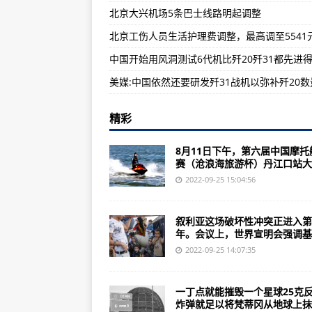
北京大兴机场5条巴士线路明起调整
世界宣明会叙利亚回应小组负责人马
北京工伤人员生活护理费调整，最高调至5541
第二炮兵、周亚宁、上将军衔周亚
中国开始用风洞测试6代机比歼20歼31都先进
城市防空战斗机模拟器好玩吗？怎么
精彩
8月11日下午，第六届中国摩托
赛（沧浪海旅游杯）丹江口站大..
2022-09-25 15:04:56
叙利亚这场破坏性冲突正进入第
年。会议上，世界宣明会强调基础
2022-09-25 14:07:35
一丁点就能摧毁一个星球25克
炸弹就足以将梵蒂冈从地球上抹..