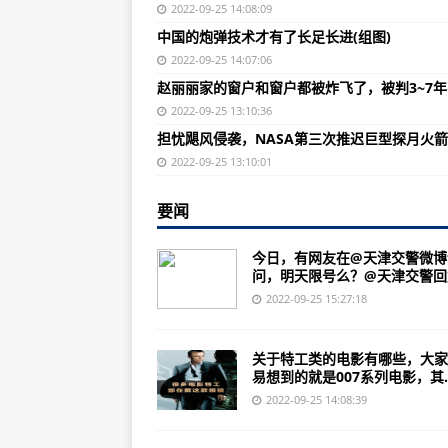
第一届海航班学生在南京体检被淘
2022-09-25 14:08:09
中国的炮弹技术才有了长足长进(组图)
汉和:歼31根本动机在于看准两大市场
2022-09-25 14:07:06
《魔兽世界》苏拉玛任务线小面来
赵丽丽家的窗户和窗户都被炸飞了，被判3~7
美媒：中国每年生产20架歼16和6
2022-09-25 13:10:36
担忧飓风侵袭，NASA第三次推迟巨型探月火
加力起飞！这场“战斗”跨越黑夜黎
2022-09-25 13:10:01
17级大风！超强台风来了！警报拉
要闻
超强台风来了！警报拉响
内蒙古警方侦破两起20年以上疑难
今日，有网友在@天津交警微博
问，明天限号么？@天津交警回复“
北京大兴机场5条巴士线路明起调
2022-09-25 15:27:18
明天限号吗？天津交警回复来了！
“立案超4万起，抓获犯罪嫌疑人6.
关于特工类的电影有哪些，大家
易想到的就是007系列电影，其..
北京工伤人员生活护理费调整，最高
2022-09-25 14:08:39
防疫中不认真履行工作职责 贵州