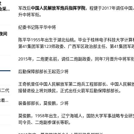
歼31都先进得多
求
军改后
中国人民解放军炮兵指挥学院
，程健于2017年调任中
...
(马里兰)
升中将军衔。
弥补歼20数量不足
纪委书记陈平华中将
勉强上榜，中国的排名令人意外！
日夜间
陈平华1955年出生于湖北仙桃。毕业于桂林电子科技大学计
游杯）丹江口站大赛暨国际水上摩托邀请赛圆满落幕
第41集团军第123师政委、广西军区政治部主任、第41集团
防科技战线领导者关心关爱科技人才的故事
2015年，二炮更名前，调任二炮副政委，同年7月晋升中将军衔
比美国较强关于两个超级大国的实力对比
后勤保障部部长王起范少将
(组图)
优化概况支援旅
王奇帆曾任中国人民解放军第二炮兵工程部部长、中国人民解放军
第二代
接替退役上将刘焕民，正式出任火箭军后勤保障部部长。
新开网希望不大
魔兽世界新手升级前期比较艰难但是升级就意味着玩法介绍
007系列电影
装备部部长，莫俊鹏，少将
战奸商珍惜流量的小伙伴
莫俊鹏，1958年出生，辽宁海城人，国防大学军事战略专业研
司令员、二炮副参谋长等职。
系统和操作指南
美国此举是针对谁？