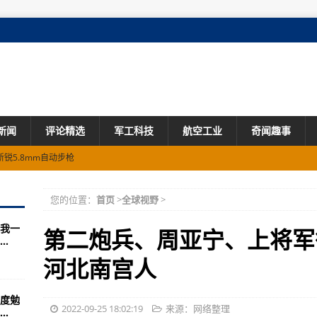
新闻
评论精选
军工科技
航空工业
奇闻趣事
锐5.8mm自动步枪
020-12-2317:480(图)
您的位置：
首页
>
全球视野
>
令国人震惊
我一
有这么多武器？
第二炮兵、周亚宁、上将军
.
是强力攻势。。
河北南宫人
在我的衣柜里
度勉
道几个？
2022-09-25 18:02:19
来源：网络整理
.