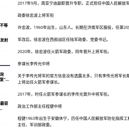
汰，到底是怎么回事？
2017年9月，周亚宁由副职晋升专职，正式担任中国人民解放
(图)
政委徐忠波上将军衔
和游戏锤小编晚笙夜夜歌一
年不等
许忠波，1960年出生，山东人。长期在济南军区服役，任第2
架战斗机
军改后，徐忠波在西部战区任陆军政委、党委书记。
箭发射
明
响
2020年，徐忠波任火箭军政委，同年晋升上将军衔。
参谋长李传光中将
命案
询
关于李传光将军的官方信息没有透露太多，只有李传光将军长期在
...
整
上将出任火箭军参谋长。
2017年，时任火箭军参谋长的李传光晋升中将军衔。
6万余人” 打击整治养老诈骗在行动
最容
政治工作部主任程健中将
.
调至5541元
程健1963年出生于安徽休宁，历任中国人民解放军防化指挥
毕节四名干部被审查调查
主任、军训部政委。