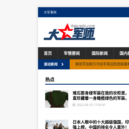
大军事网
首页
军情要闻
国际新闻
国内
解放军加勒万河谷军某边防团装备新
滚动新闻
中国人民解放军炮兵指挥学院 聊斋小狐仙2
热点
美国为何不敢向俄罗斯下手？真相
难忘那身绿军装在我的衣柜里，
世界顶级的十款无人机，中国竟然
直珍藏着一身橄榄绿色的军装，..
美军在欧洲根本没有采取守势，而
2022-09-25 17:02:01
【难忘那身绿军装醉里挑灯会员】
日本人眼中的十大超级强国，印
美国航天局的秘密太空计划，你知
强上榜，中国的排名令人意外！..