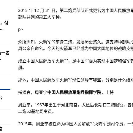
人民解放军南京炮兵学院(图)
2015 年 12 月 31 日，第
二炮
兵部队正式更名为中国人民解放
航母将属于第二代
部队并列的第五大军种。
，付
部署快速反应部队
.
p>
机会接踵而至？
众所周知，火箭军的前身二炮，发展历史悠久。这支特种部队成
者姓名朗读仪式：念完需要几小时
周公亲自命名。今天的火箭军已经成为中国大国地位的战略支
为一名
多起枪击
.
成立中国人民解放军火箭军，是中国军委为实现中国梦和强军
村振兴
册。
族解锁流程介绍！
那么，中国人民解放军火箭军现任领导有哪些，分别是什么级
是升级就意味着玩法介绍
指挥官，周亚宁
中国人民解放军炮兵指挥学院
，上将
，中国第一大神盘彻底崩盘
至？
周亚宁，1957年出生于河北南宫。入伍后长期在二炮服役，曾任
件体验你的手
二炮52基地司令员。
少人
2015年，周亚宁被任命为中国人民解放军火箭军副司令员，一
要求公布配置
南