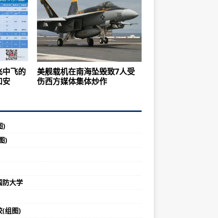
飞中飞的
美舰载机在南海坠毁致7人受
和安
伤西方媒体集体炒作
图)
图)
国防大学
(组图)