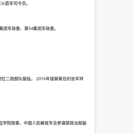
军火箭军司令员。
0集团军政委、第54集团军政委。
二炮部队服役。 2016年接替离任的张军祥
工程学院政委、中国人民解放军总参谋部政治部副