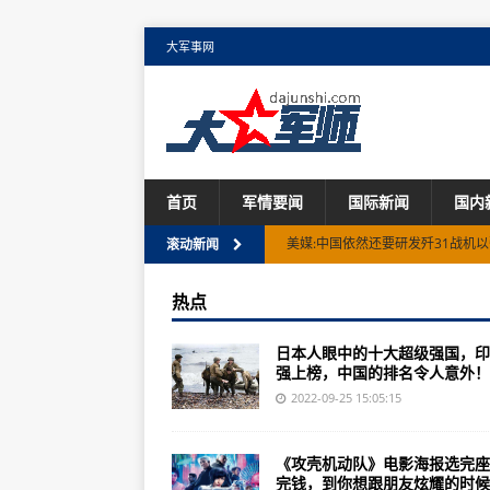
大军事网
首页
军情要闻
国际新闻
国内
美媒:中国依然还要研发歼31战机以
滚动新闻
日本人眼中的十大超级强国，印度
热点
第六届中国摩托艇联赛（沧浪海旅
日本人眼中的十大超级强国，印
大兴识才爱才敬才用才之风——国
强上榜，中国的排名令人意外！..
经济上美国强于苏联、军事上苏联
2022-09-25 15:05:15
科幻大片《攻壳机动队》本周五上映
《攻壳机动队》电影海报选完座
美军战斗力编制体制模块化改革和
完钱，到你想跟朋友炫耀的时候..