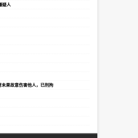
嫌疑人
财未果故意伤害他人，已刑拘