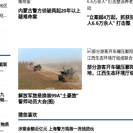
地区
毕节四名干部被审查调查
内蒙古警方侦破两起20年以上
“探索二号”返航！完成深海地质原位观测及国产化装备海试任务
疑难命案
“立案超4万起，抓获
歼31都先进得多
人6.6万余人” 打击整
(马里兰)
艇联
部分游客开车碾压鄱
.
地，江西生态环境厅
九
解放军旅是换装99A“土豪旅”
...
誓师动员大会(图)
猜您喜欢
反物质
涉案金额近亿元 上海警方捣毁一洗钱团伙
.