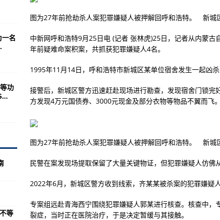
新开网希望不大
图为27年前抢劫杀人案犯罪嫌疑人被押解回呼和浩特。 新城
007系列电影
为一名
中新网呼和浩特9月25日电 (记者 张林虎)25日，记者从内蒙
战奸商珍惜流量的小伙伴
.
年前疑难命案积案，共抓获犯罪嫌疑人4名。
系统和操作指南
1995年11月14日，呼和浩特市新城区某单位宿舍发生一起凶
美国此举是针对谁？
等功
克-安德烈·亨塞尔
接警后，新城区警方迅速赶赴现场进行勘查，发现宿舍门锁完
..
方发现4万元国债券、3000元现金及部分衣物等物品不翼而飞
图)
动机的舰载战斗机
公布《使命召唤4》高清重制版
图为27年前抢劫杀人案犯罪嫌疑人被押解回呼和浩特。 新城
歼15战机！
南
民警在案发现场提取保留了大量关键物证，但犯罪嫌疑人仿佛
弹存量则更是
2022年6月，新城区警方收到线索，齐某某被杀案的犯罪嫌疑
被判3~7年不等
专案组远赴青海西宁围绕犯罪嫌疑人郭某进行核查。核查中，专
体制调整与实践
年不等
裂症，当时正在医院治疗，于是决定暂缓与其接触。