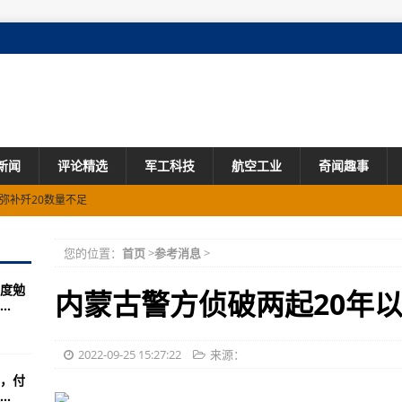
新闻
评论精选
军工科技
航空工业
奇闻趣事
弥补歼20数量不足
勉强上榜，中国的排名令人意外！
您的位置：
首页
>
参考消息
>
游杯）丹江口站大赛暨国际水上摩托邀请赛圆满落幕
度勉
防科技战线领导者关心关爱科技人才的故事
内蒙古警方侦破两起20年
.
比美国较强关于两个超级大国的实力对比
(组图)
2022-09-25 15:27:22
来源：
，付
优化概况支援旅
.