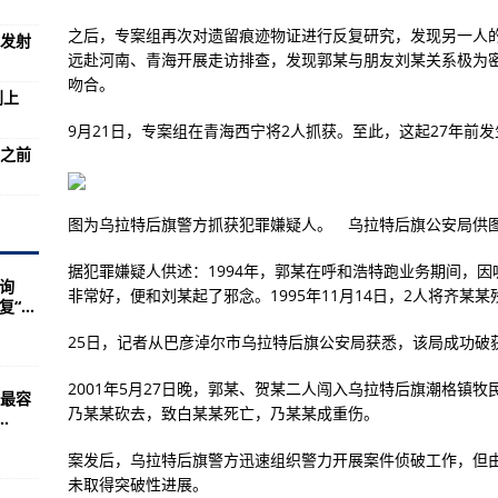
受伤
之后，专案组再次对遗留痕迹物证进行反复研究，发现另一人
箭发射
巨型探月火箭发射
远赴河南、青海开展走访排查，发现郭某与朋友刘某关系极为
也是很懵！
吻合。
判上
万吨的核弹头从洲际导弹上炸飞出去
9月21日，专案组在青海西宁将2人抓获。至此，这起27年前
京之前
：1.集团争夺世界资源支配权的争霸战争
员大会(图)
图为乌拉特后旗警方抓获犯罪嫌疑人。 乌拉特后旗公安局供
突不断的中东地区
据犯罪嫌疑人供述：1994年，郭某在呼和浩特跑业务期间，
投降反而胆敢向我军进攻
询
非常好，便和刘某起了邪念。1995年11月14日，2人将齐某
...
在东京大审判上
25日，记者从巴彦淖尔市乌拉特后旗公安局获悉，该局成功破获“2
有多废材啊！
响三亚
2001年5月27日晚，郭某、贺某二人闯入乌拉特后旗潮格镇
最容
乃某某砍去，致白某某死亡，乃某某成重伤。
.
西生态环境厅组成联合调查组
案发后，乌拉特后旗警方迅速组织警力开展案件侦破工作，但
位观测及国产化装备海试任务
未取得突破性进展。