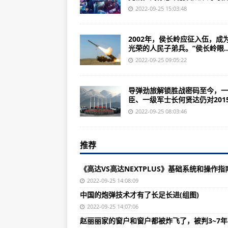
2022年3月2.雷达币关网了，重
2022-09-25 15:03:48
关于特工类的电影有哪些精彩的就是
2002年，侯长岭应征入伍，成
《攻壳机动队》：美女手撕坦克大
光荣的人民子弟兵。”侯长岭眼..
《高达VS高达NEXTPLUS》基础
2022-09-25 09:05:22
俄罗斯将使用核武器保卫其本土，
导弹劲旅解锁胜战密码至今，一
世界宣明会叙利亚回应小组负责人马
臣、一级军士长何贤达仍对2015.
中国的炮弹技术才有了长足长进(组
2022-09-25 08:03:46
歼-15T换装加固起落架和国产发
推荐
Activision与InfinityWard
中国航母舰载机已经定型的只有一款
《高达VS高达NEXTPLUS》基础系统和操作指
图为各国军队都爱的56式步枪：子
2022-09-25 14:08:09
中国的炮弹技术才有了长足长进(组图)
赵丽丽家的窗户和窗户都被炸飞了，
2022-09-25 14:07:06
坦克和步兵战车的常态化混合编制
赵丽丽家的窗户和窗户都被炸飞了，被判3~7