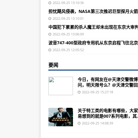
台风“塔拉斯”已致日本2人死亡 3人
2022-09-25 13:10:36
担忧飓风侵袭，NASA第三次推迟巨型探月火
担忧飓风侵袭，NASA第三次推迟
2022-09-25 13:10:01
中国第一大神盘彻底崩盘，韭菜们
中国犯下累累的杀人魔王却未出现在东京大审
1980年9月一个扳手将一颗900
2022-09-25 13:06:09
波音747-400型政府专用机从东京启程飞往北
美国参加第一次世界大战的根本原因
2022-09-25 12:05:52
解放军旅是换装99A“土豪旅”誓师动
要闻
《使命召唤4》评测：战场定在冲
揭秘新中国有史以来：敌人非但不
今日，有网友在@天津交警微博
问，明天限号么？@天津交警回复“
中国犯下累累的杀人魔王却未出现
2022-09-25 15:27:18
最后高考连重点线都没到，你得是
超强台风！“奥鹿”9月27日起将影
关于特工类的电影有哪些，大家
易想到的就是007系列电影，其..
部分游客开车碾压鄱阳湖湿地，江
2022-09-25 14:08:39
“探索二号”返航！完成深海地质原