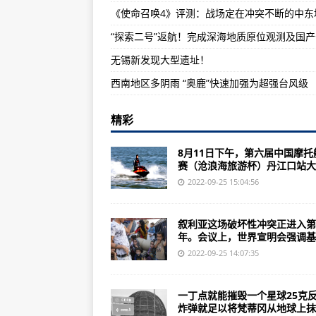
《使命召唤4》评测：战场定在冲突不断的中东
防疫中不认真履行工作职责 贵州
中国开始用风洞测试6代机比歼20
无锡新发现大型遗址！
国民警卫局，下辖：陆军国民警卫队
西南地区多阴雨 “奥鹿”快速加强为超强台风级
精彩
8月11日下午，第六届中国摩托
赛（沧浪海旅游杯）丹江口站大..
2022-09-25 15:04:56
叙利亚这场破坏性冲突正进入第
年。会议上，世界宣明会强调基础
2022-09-25 14:07:35
一丁点就能摧毁一个星球25克
炸弹就足以将梵蒂冈从地球上抹..