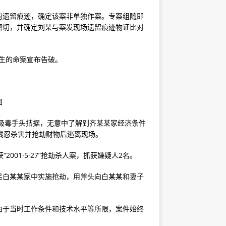
的遗留痕迹，确定该案非单独作案。专案组随即
密切，并确定刘某与案发现场遗留痕迹物证比对
发生的命案宣布告破。
图
因吸毒手头拮据，无意中了解到齐某某家经济条件
某残忍杀害并抢劫财物后逃离现场。
001·5·27”抢劫杀人案，抓获嫌疑人2名。
牧民白某某家中实施抢劫，用斧头向白某某和妻子
由于当时工作条件和技术水平等所限，案件始终