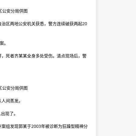
区公安分局供图
古自治区两地公安机关获悉，警方连续破获两起20
杀案。
好，死者齐某某全身多处受伤。清点现场后，警
。
区公安分局供图
从人间蒸发。
人出现了。
案组发现郭某于2003年被诊断为狂躁型精神分