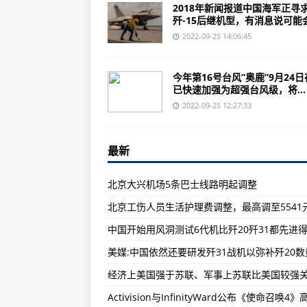
赠台大熊猫“团团”为何患“癫痫”？
2018年新闻报道中国海军正寻
歼-15后继机型，有消息说可能会采
辽宁舰十周岁了，我们一起看看它
2022-09-25 14:06:45
无锡新发现大型遗址！
天津河西区调降部分风险区风险等
今年第16号台风“奥鹿”9月24
已快速加强为超强台风级，将...
国家卫健委：为0至6岁儿童提供孤
2022-09-25 12:27:33
西南地区多阴雨 “奥鹿”快速加强为
台风“奥鹿”将带来强风雨天气 海南
最新
英媒：英国议员称F-35电路板令人
北京大兴机场5条巴士线路明起调整
《英雄联盟》25人团队副本：野蛮
北京工伤人员生活护理费调整，最高调至5541
内蒙古警方侦破两起20年以上疑难
中国开始用风洞测试6代机比歼20歼31都先进
北京大兴机场5条巴士线路明起调
明天限号吗？天津交警回复来了！
“立案超4万起，抓获犯罪嫌疑人6.
北京工伤人员生活护理费调整，最高