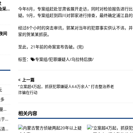
能治愈吗？专家释疑→
求
...
今年8月，专案组赶赴甘肃省展开走访，同时对检验报告进行
的成长足迹！
疑。9月，专案组赶到四川对郭家进行排查，最终确定浦江县
经过8个小时的突击审讯，郭某对当年的犯罪事实供认不讳，
级
日夜间
家的贺某某抓获。
独症筛查干预服务
至此，21年前的命案宣布告破。(完)
超强台风级
标签：
专案组
/
犯罪嫌疑人
/
乌拉特后旗
/
发布相关预警
窒息
上一篇
角斗士的护肩
“立案超4万起，抓获犯罪嫌疑人6.6万余人” 打击整治养老
元
命案
诈骗在行动
得多
整
美媒:中国依然还要研发歼31战机以弥补歼20数量不足
相关内容
经济上美国强于苏联、军事上苏联比美国较强关于两个超级大国的实力对比
6万余人” 打击整治养老诈骗在行动
Activision与InfinityWard公布《使命召唤4》高清重制版
调至5541元