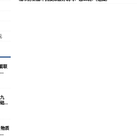
(组图)
龙战斗机冲突づ解决教程
上天的时候一定能把它干掉！
元
艇联
.
九
...
反物质
.