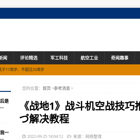
新闻
评论精选
军工科技
航空工业
奇闻趣事
于17周岁、不超过20周岁
俄罗斯军队损耗
您的位置：
首页
>
参考消息
>
公里每小时
后是
部作品
《战地1》战斗机空战技巧
.
灵解锁攻略流程介绍介绍
づ解决教程
宁出生于年年河北南宫人
我一
玩？(组图)
2022-09-25 18:04:12
来源：网络整理
.