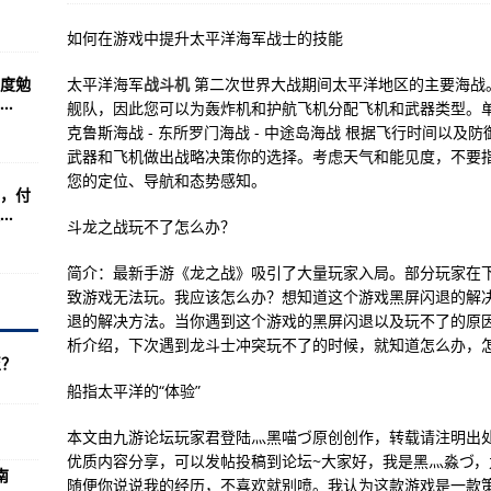
锐5.8mm自动步枪
如何在游戏中提升太平洋海军战士的技能
020-12-2317:480(图)
度勉
太平洋海军
战斗机
第二次世界大战期间太平洋地区的主要海战
令国人震惊
.
舰队，因此您可以为轰炸机和护航飞机分配飞机和武器类型。单
有这么多武器？
克鲁斯海战 - 东所罗门海战 - 中途岛海战 根据飞行时间以
武器和飞机做出战略决策你的选择。考虑天气和能见度，不要
是强力攻势。。
您的定位、导航和态势感知。
，付
在我的衣柜里
.
斗龙之战玩不了怎么办？
道几个？
简介：最新手游《龙之战》吸引了大量玩家入局。部分玩家在
人民解放军南京炮兵学院(图)
致游戏无法玩。我应该怎么办？想知道这个游戏黑屏闪退的解
航母将属于第二代
退的解决方法。当你遇到这个游戏的黑屏闪退以及玩不了的原
析介绍，下次遇到龙斗士冲突玩不了的时候，就知道怎么办，
部署快速反应部队
至？
机会接踵而至？
船指太平洋的“体验”
者姓名朗读仪式：念完需要几小时
本文由九游论坛玩家君登陆灬黑喵づ原创创作，转载请注明出
优质内容分享，可以发帖投稿到论坛~大家好，我是黑灬淼づ，九游I
多起枪击
南
随便你说说我的经历，不喜欢就别喷。我认为这款游戏是一款