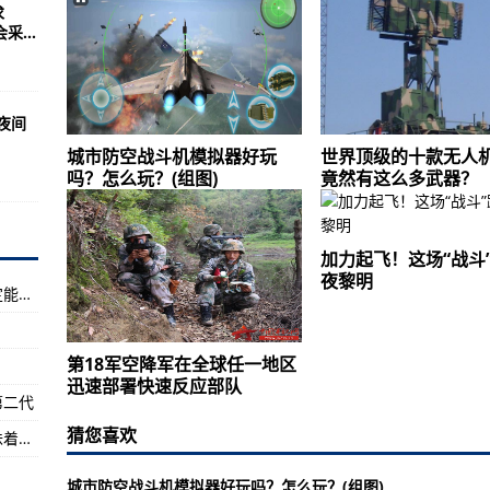
求
...
命案
整
日夜间
6万余人” 打击整治养老诈骗在行动
城市防空战斗机模拟器好玩
世界顶级的十款无人
吗？怎么玩？(组图)
竟然有这么多武器？
调至5541元
毕节四名干部被审查调查
加力起飞！这场“战斗
歼31都先进得多
夜黎明
林左鸣：中国歼31PK美国F35，上天的时候一定能把它干掉！
(马里兰)
弥补歼20数量不足
第18军空降军在全球任一地区
勉强上榜，中国的排名令人意外！
迅速部署快速反应部队
第二代
游杯）丹江口站大赛暨国际水上摩托邀请赛圆满落幕
猜您喜欢
魔兽世界新手升级前期比较艰难但是升级就意味着玩法介绍
防科技战线领导者关心关爱科技人才的故事
比美国较强关于两个超级大国的实力对比
城市防空战斗机模拟器好玩吗？怎么玩？(组图)