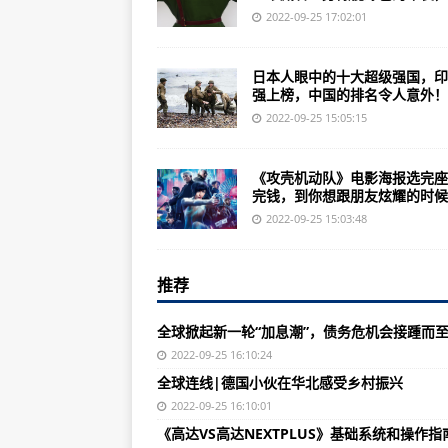
解放军加勒万河谷军某边防团装备新
2022-09-25 17:02:01
中国人民解放军炮兵指挥学院 聊斋小狐仙2
日本人眼中的十大超级强国，印
美国为何不敢向俄罗斯下手？真相
强上榜，中国的排名令人意外！..
世界顶级的十款无人机，中国竟然
2022-09-25 15:05:15
美军在欧洲根本没有采取守势，而
《攻壳机动队》电影海报选完座
【难忘那身绿军装醉里挑灯会员】
完钱，到你想跟朋友炫耀的时候..
美国航天局的秘密太空计划，你知
2022-09-25 15:03:48
原解放军炮兵指挥学院成立新的中国
推荐
俄媒：中国计划再建一艘常规动力
第18军空降军在全球任一地区迅速
全球掀起新一轮“加息潮”，债务危机会接踵而
全球掀起新一轮“加息潮”，债务危
2022-09-25 16:10:24
全球连线|德国小伙在华北感受乡村振兴
美国犯罪率激增 休斯敦取消受害
2022-09-25 16:10:01
美国再现血腥周末 芝加哥一天发生
《高达VS高达NEXTPLUS》基础系统和操作指