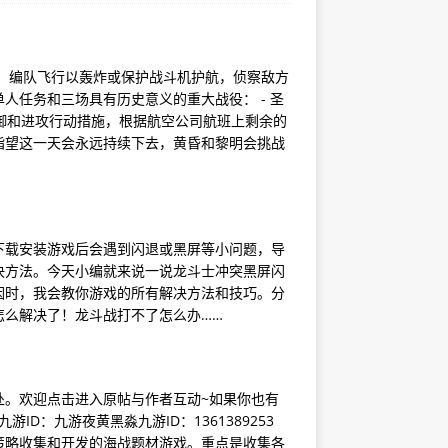
。编队飞行以轰炸或保护战斗机护航，侦察敌方
人任务和三场具有历史意义的重大战役： - 圣
及防御和进攻行动措施，根据航空公司航班上剩余的
指望这一天会永远持续下去，黄昏和黎明会挑战
下载安装游戏后会遇到闪退或黑屏等小问题，导
决方法。今天小编就来说一说龙斗士冲突黑屏闪
因时，我会教你游戏的所有解决方法和技巧。分
怎么解决了！龙斗战打不了怎么办……
处。欢迎点击进入原帖与作者互动~如果你也有
D：九游夜黄黑淼九游ID：1361389253
策略收集和开发的海战题材游戏。重点是收集各