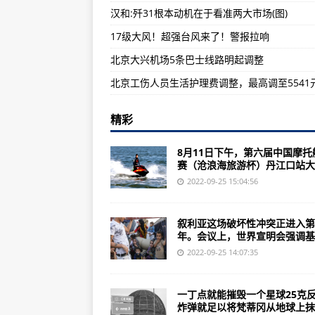
汉和:歼31根本动机在于看准两大市场(图)
科幻大片《攻壳机动队》本周五上映
17级大风！超强台风来了！警报拉响
《战地1》战斗机空战技巧推荐：
北京大兴机场5条巴士线路明起调整
林左鸣：中国歼31PK美国F35，
北京工伤人员生活护理费调整，最高调至5541
精彩
8月11日下午，第六届中国摩托
赛（沧浪海旅游杯）丹江口站大..
2022-09-25 15:04:56
叙利亚这场破坏性冲突正进入第
年。会议上，世界宣明会强调基础
2022-09-25 14:07:35
一丁点就能摧毁一个星球25克
炸弹就足以将梵蒂冈从地球上抹..