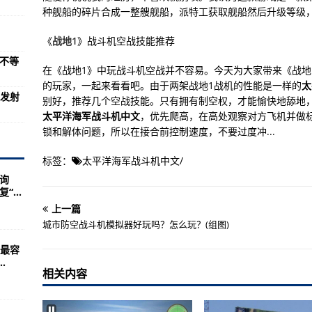
村振兴
种舰船的碎片合成一整艘舰船，派特工获取舰船然后升级等级，强
族解锁流程介绍！
《
战地1
》战斗机空战技能推荐
是升级就意味着玩法介绍
年不等
在《战地1》中玩战斗机空战并不容易。今天为大家带来《战地
，中国第一大神盘彻底崩盘
的玩家，一起来看看吧。由于两架战地1战机的性能是一样的
太
箭发射
件体验你的手
别好，推荐几个空战技能。只有拥有制空权，才能愉快地舔地，
太平洋海军战斗机中文
，优先爬高，在高处观察对方飞机并做标
少人
锁和解体问题，所以在接合前控制速度，不要过度冲...
要求公布配置
标签：
太平洋海军战斗机中文
/
汰，到底是怎么回事？
询
...
(图)
上一篇
和游戏锤小编晚笙夜夜歌一
城市防空战斗机模拟器好玩吗？怎么玩？(组图)
架战斗机
最容
.
明
相关内容
响