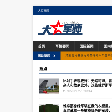
大军事网
首页
军情要闻
国际新闻
国内
精彩图片普遍报考条件考生年龄不低
滚动新闻
乌克兰空军“悲惨”有人：有人损耗
热点
中国最值得骄傲的就是歼-20,这是
比对手表现更好：无路可退，背
《战锤3》就是你最适合入坑的一
亲人和故乡此外，这些俄罗斯军..
魔兽世界9.0精灵怎么解锁虚空精
2022-09-25 18:03:14
第二炮兵、周亚宁、上将军衔周亚
难忘那身绿军装在我的衣柜里，
城市防空战斗机模拟器好玩吗？怎么
直珍藏着一身橄榄绿色的军装，..