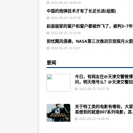
全球连线|德国小伙在华北感受乡
2022-09-25 14:08:09
中国的炮弹技术才有了长足长进(组图)
魔兽世界创建角色界面5个同盟种
2022-09-25 14:07:06
魔兽世界新手升级前期比较艰难但
赵丽丽家的窗户和窗户都被炸飞了，被判3~7
“雷达币崩盘了”昨天晚上突然爆发
2022-09-25 13:10:36
担忧飓风侵袭，NASA第三次推迟巨型探月火
立即抢鲜苏拉玛起义任务线开启条
2022-09-25 13:10:01
“花火HDU”涉嫌传销，真是骗了不
要闻
《使命召唤16:现代战争》PC配置
第一届海航班学生在南京体检被淘
今日，有网友在@天津交警微博
问，明天限号么？@天津交警回复“
汉和:歼31根本动机在于看准两大市场
2022-09-25 15:27:18
《魔兽世界》苏拉玛任务线小面来
美媒：中国每年生产20架歼16和6
关于特工类的电影有哪些，大家
易想到的就是007系列电影，其..
加力起飞！这场“战斗”跨越黑夜黎
2022-09-25 14:08:39
17级大风！超强台风来了！警报拉