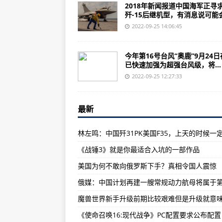
超强台风来了！警报拉响
2018年新闻报道中国海军正寻
歼-15后继机型，有消息说可能会采
内蒙古警方侦破两起20年以上疑难
2022-09-25 14:06:45
北京大兴机场5条巴士线路明起调
明天限号吗？天津交警回复来了！
今年第16号台风“奥鹿”9月24
已快速加强为超强台风级，将...
“立案超4万起，抓获犯罪嫌疑人6.
2022-09-25 12:27:33
北京工伤人员生活护理费调整，最高
防疫中不认真履行工作职责 贵州
最新
中国开始用风洞测试6代机比歼20
国民警卫局，下辖：陆军国民警卫队
《战锤3》就是你最适合入坑的一部作品
美媒:中国依然还要研发歼31战机以
美国为何不敢向俄罗斯下手？真相令国人震惊
日本人眼中的十大超级强国，印度
俄媒：中国计划再建一艘常规动力航母将属于
第六届中国摩托艇联赛（沧浪海旅
大兴识才爱才敬才用才之风——国
《使命召唤16:现代战争》PC配置要求公布配置
经济上美国强于苏联、军事上苏联