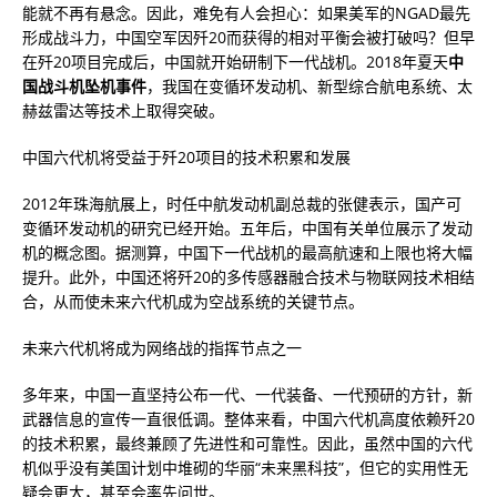
能就不再有悬念。因此，难免有人会担心：如果美军的NGAD最先
形成战斗力，中国空军因歼20而获得的相对平衡会被打破吗？但早
在歼20项目完成后，中国就开始研制下一代战机。2018年夏天
中
国战斗机坠机事件
，我国在变循环发动机、新型综合航电系统、太
赫兹雷达等技术上取得突破。
中国六代机将受益于歼20项目的技术积累和发展
2012年珠海航展上，时任中航发动机副总裁的张健表示，国产可
变循环发动机的研究已经开始。五年后，中国有关单位展示了发动
机的概念图。据测算，中国下一代战机的最高航速和上限也将大幅
提升。此外，中国还将歼20的多传感器融合技术与物联网技术相结
合，从而使未来六代机成为空战系统的关键节点。
未来六代机将成为网络战的指挥节点之一
多年来，中国一直坚持公布一代、一代装备、一代预研的方针，新
武器信息的宣传一直很低调。整体来看，中国六代机高度依赖歼20
的技术积累，最终兼顾了先进性和可靠性。因此，虽然中国的六代
机似乎没有美国计划中堆砌的华丽“未来黑科技”，但它的实用性无
疑会更大，甚至会率先问世。