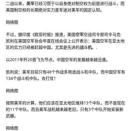
二战以来，
美军
已经习惯于以自身绝对制空权为前提进行战斗，而
美国制空权的长期绝对实力是军迷对美军的固定认知。
网络图
不过，据印度《欧亚时报》报道，美国
空军
空战司令部司令马克·
凯利在美国空军协会年度在线会议上公开表示：美国空军在亚太地
区的实力已经被赶超中国，尤其是先进的
战斗机
。.
以2011年歼20首飞为节点，中国空军的发展越来越迅速。
凯利说：美军目前只有48个作战多用途战斗机中队，而中国空军有
134个战斗机中队。去打仗！
网络图
按照美军的计算，他们应该在亚太地区维持13个中队，而不是现在
的11个中队，而且美军战机越来越老旧，只有3个中队开始安装新
武器。
网络图