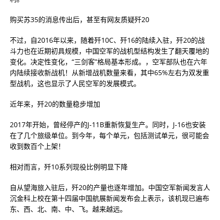
购买苏35的消息传出后，甚至有网友质疑歼20
不过，自2016年以来，随着歼10C、歼16的陆续入驻，歼20的战
斗力也在近期初具规模，中国空军的战机型结构发生了翻天覆地的
变化。决定性变化，“三剑客”格局基本形成。，空军部队也在六年
内陆续接收新战机！从新增战机数量来看，其中65%左右为双发重
型战机，这也显示了人民空军的发展模式。
近年来，歼20的数量稳步增加
2017年开始，曾经停产的J-11B重新恢复生产。同时，J-16也安装
在了几个旅级单位。到今年，每个单元，包括测试单元，很可能会
收到数百个上架！
相对而言，歼10系列现役比例明显下降
自从望海旅入驻后，歼20的产量也逐年增加。中国空军新闻发言人
沉金科上校在第十四届中国航展新闻发布会上表示，该机现已遍布
东、西、北、南、中、飞。越来越远。