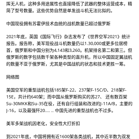
挥无人机，这种多用途属性也直接降低了武器的整体运营成本，精
简了型号数量。这些优势自然是单发战斗机无法比拟的。
中国现役拥有苏霍伊技术血统的战机数量已超过俄罗斯
2021年底，英国《国际飞行》杂志发布了《世界空军2021》统计
报告。报告称，美军现役战斗机数量仍以1.30,000或更多位居榜
首，俄罗斯和中国分别为4,143和3,260。机架排名第二和第三。但
俄罗斯的数字包括数千架各种类型的直升机，所以中国固定翼战机
的数量不亚于俄罗斯，尤其是中国战机的状态和技术更胜一筹。
网络图
美国空军的重型战机包括185架F-22、237架F-15C/D、218架F-
15E，共计约640架；而中国从俄罗斯购买的苏27、 还有数百架
Su-30MKK和Su-35在役，还有自行组装和改进的J-11A/B，主要的
J-16，以及最强歼20.... .. 中国先进的重型战机也不过多。
美军多架战机因老化，安全性大打折扣
到2021年底，中国将拥有近1600架各类战机，其中近半数为双发