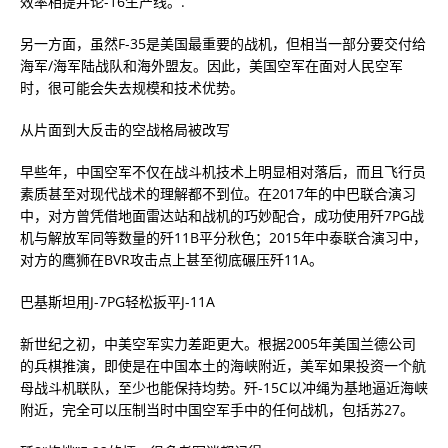
效率相提并论-16生产线。.
另一方面，虽然F-35是美国最重要的战机，但相当一部分要交付给
海军/海军陆战队和海外盟友。因此，美国空军在面对人民空军
时，很可能会失去规模和技术优势。
从片面到大反击的空战格局被改写
早些年，中国空军不仅在战斗机技术上明显相对落后，而且飞行员
素质甚至对现代战术的理解都不到位。在2017年的中巴联合演习
中，对方曾凭借地面雷达站和战机的巧妙配合，成功使用歼7PG战
机与解放军同等数量的歼11B平分秋色；2015年中泰联合演习中，
对方的鹰狮在BVR攻击点上甚至彻底碾压歼11A。
巴基斯坦用J-7PG轻松扳平J-11A
新世纪之初，中美空军实力差距更大。根据2005年美国兰德公司
的兵棋推演，即使是在中国本土的海峡附近，美军如果投资一个航
母战斗机联队，至少也能保持均势。歼-15C以冲绳为基地逼近海峡
附近，完全可以压制当时中国空军手中的任何战机，包括苏27。