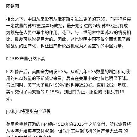
网络图
相比之下，中国从来没有从俄罗斯引进过更多的苏35，而声称购买
一定数量的苏57更是弄巧成拙，最开始引进的24架苏35也没有成
为领先在人民空军中的作用。花旦，与上世纪末中国苏27的情况相
比，反差可以说是巨大的。因此，这也说明中国不仅全面实现了新
锐战机的国产化，也让国产新锐战机成为人民空军的中坚力量。
F-15EX产量仍然不高
F-22停产后，美国全力研发F-35。从近几年F-35数量的增加和可使
用的F-22数量的不断减少来看，后者在美军中的地位也明显下降。
与此同时，美军大多数F-15的机龄也接近20岁。直到 2021 年底，
美军交付了两架新的 F-15EX。到目前为止，服役的飞机只有16
架。
J-7和J-8将逐步完全退役
美军希望其订购的144架F-15EX能在2025年之前交付，所以波音将
从今年开始每年交付48架，但似乎其两架飞机的月产量无法与J的