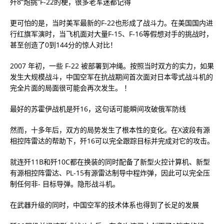
歼8“炮挑”F-22的梗，很多老军迷都记得
更可怕的是，当时美军最新的F-22也形成了战斗力。在美国国内进
行红旗军演时，当飞机面对大量F-15、F-16等假想对手的挑战时，
甚至创造了0到144分的惊人对比！
2007 年初，一些 F-22 被部署到冲绳。按照当时双方的实力，如果
发生大规模战斗，中国空军在抗战期间首次面对日本零式战斗机的
完全片面的局面很可能会再次发生。 ！
最好的苏霍伊战机是歼16，这句话可能瞬间攻破俄军防线
然而，十多年后，双方的局势发生了根本性的变化。在X波段有源
相控阵雷达的帮助下，歼16可以完全跟踪目标并完成对它的攻击。
就连歼11B和歼10C都在换装的同时配备了新型火控计算机、新型
有源相控阵雷达、PL-15有源雷达制导中程炸弹，因此可以完全压
制任何非- 目标导弹。隐形战斗机。
在武器升级的同时，中国空军的技术体系也得到了长足的发展