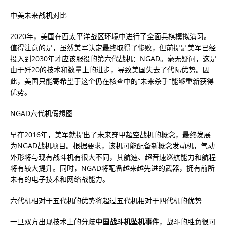
中美未来战机对比
2020年，美国在西太平洋战区环境中进行了全面兵棋模拟演习。
值得注意的是，虽然美军认定最终取得了惨败，但前提是美军已经
投入到2030年才应该服役的第六代战机：NGAD。毫无疑问，这是
由于歼20的技术和数量上的进步，导致美国失去了代际优势。因
此，美国只能寄希望于这个仍在核查中的“未来杀手”能够重新获得
优势。
NGAD六代机假想图
早在2016年，美军就提出了未来穿甲超空战机的概念，最终发展
为NGAD战机项目。根据要求，该机可能配备新概念发动机，气动
外形将与现有战斗机有很大不同，其航速、超音速巡航能力和航程
将有较大提升。同时，NGAD将配备越来越先进的武器，拥有前所
未有的电子技术和网络战能力。
六代机相对于五代机的优势将超过五代机相对于四代机的优势
一旦双方出现技术上的分歧
中国战斗机坠机事件
，战斗的胜负很可