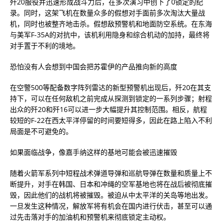
歼20服役并迅速形成战斗力后，在多次演习中创下了0锁定的纪
录。同时，这架飞机在数量众多的假想对手面前多次淘汰大量战
机，同时也被整齐地击杀。假想敌预警机和地面防空系统。在东海
与美军F-35A的对抗中，该机利用隐身和综合机动的加持，最终将
对手置于不利的境地。
恐怕没有人会想到中国会把苏霍伊的产品推向新的高度
在空警500等配备数字阵列雷达的新型预警机出现后，歼20在其支
持下，可以在任何敌机之前完成从探测到锁定的一系列步骤；射程
出众的歼20和歼16可以进一步大幅提升其控制范围。相反，航程
较短的F-22在西太平洋停留的时间要短得多，因此在路上陷入不利
局面是不可避免的。
如果面临战争，像嘉手纳这样的基地可能会被迅速摧毁
随着火箭军系列中短程战术弹道导弹和巡航导弹在数量和质量上不
断提升，对手在韩国、日本和冲绳的空军基地也将在战后被彻底摧
毁，因此他们的战机将被摧毁。被迫从中太平洋的关岛等地出发。
一旦发生这种情况，解放军将有机会在国内进行伏击，甚至可以通
过先击落对手的加油机和预警机来彻底锁定主动权。