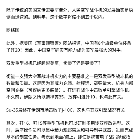
除了传统的美国宣传需要军费外，人民空军战斗机的发展确实是稳
健而迅速的。到明年，这个数字将缩小到五个以内。
网络图
此外，据美国《军事观察家》网站报道，中国有8个旅级单位装备
了歼20！因此，中国空军确实有能力成为美军最强大的对手。
双发重型战机已经超越美军，卖惨了还是哭惨了？
衡量一支强大空军战斗机实力的主要基准之一是双发重型战斗机的
数量和质量。这是因为其威力充沛、射程远、载弹量大、机身内部
空间充裕（可容纳更多装备）。在远程战斗中击败单引擎战斗机。
不久前，伊朗之所以选择苏35，放弃引进歼10，也与此有关。
Su-35最终在伊朗市场击败了J-10C，这也与其双引擎战况有关
其次，歼16、歼15等重型飞机也可以研制多用途双座改进型。这
时，后座操作员可以集中精力观察雷达和引导制导武器，进而完成
基本的制空任务。考虑到地面/海上，即使是携带电子战吊舱或指