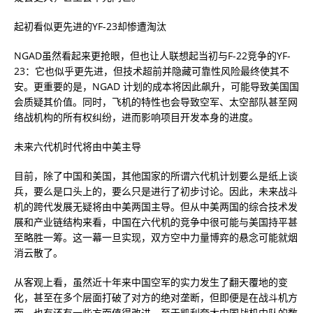
起初看似更先进的YF-23却惨遭淘汰
NGAD虽然看起来更抢眼，但也让人联想起当初与F-22竞争的YF-
23：它也似乎更先进，但技术超前并隐藏可靠性风险最终使其不
安。更重要的是，NGAD 计划的成本将因此飙升，可能导致美国国
会质疑其价值。同时，飞机的特性也会导致空军、太空部队甚至网
络战机构的所有权纠纷，进而影响项目开发本身的进度。
未来六代机时代将由中美主导
目前，除了中国和美国，其他国家的所谓六代机计划要么是纸上谈
兵，要么是口头上的，要么只是进行了初步讨论。因此，未来战斗
机的跨代发展无疑将由中美两国主导。但从中美两国的综合技术发
展和产业链结构来看，中国在六代机的竞争中很可能与美国持平甚
至略胜一筹。这一幕一旦实现，双方空中力量博弈的悬念可能就烟
消云散了。
从客观上看，虽然近十年来中国空军的实力发生了翻天覆地的变
化，甚至在多个层面打破了对方的绝对垄断，但即便是在战斗机方
面，也有还有一些方面值得改进。至于凯利夸大中国战机中队的数