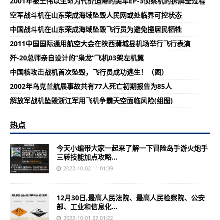
2001年被王伟以生命为代价迫降的美军EP-3侦察机的拆解全过程
空军战斗机在山东荣成海域坠毁人民网或处临界可控状态
中国战斗机在山东荣成海域坠毁飞行员为避免撞居民牺牲
2011中国国际通用航空大会在陕西蒲城县机场举行飞行表演
歼-20总师亲自设计的“枭龙”飞机03架左机翼
中国核攻击战机首次坠毁，飞行员成功逃生！（图）
2002年乌克兰航展事故共有77人死亡初期报告为85人
解放军战机坠毁浙江军用飞机争霸天空面临风险(组图)
热点
今天小编带大家一起来了解一下冒险岛手游火炮手
三转技能加点攻略...
2022-10-02 11:01:39
12月30日,最高人民法院、最高人民检察院、公安
部、工业和信息化...
2022-10-01 22:01:22