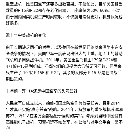
重型战机，比美国空军还要多出数百架。不仅如此，目前美国相当
数量的F-15和F-22都存在老化问题，上座率仅为50%-60%。不过
由于国内同类机型生产时间较晚，不仅航电设备更好，机身状况也
好很多。
近十年中美战机的变化
由于长期缺乏同行的对手，以及美国在新世纪开始以来深陷中东安
全战争的情况下，美国空军一度表现出很大的比重。地面上的辅助
飞机和多用途战斗机。2011年，美国重型飞机由179架F-22A和
471架F-15系列组成。虽然它们的规模优势仍然无可匹敌，但后来
只生产了 10 架 F-15E 和 F-22，其余的大部分 F-15 都是在冷战后
期出货的。
十年前，歼11A还是中国空军的头号武器
人民空军自成立以来，始终把国土防空作为首要任务，直到2014
年才真正实施“攻守兼备”战略。2011年，解放军的重型战机苏30和
苏27、歼11A在各方面都远逊于当时的美军。考虑到当时中国没有
高性能电子战机，预警机远不如美军，在公海与对手交手会非常不
利。