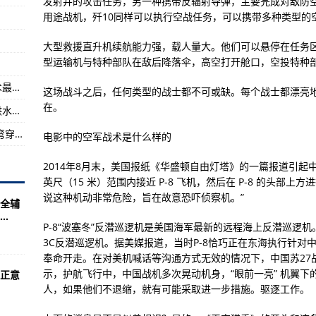
发射井的攻击任务，另一种携带反辐射导弹，主要完成对敌防
用途战机，歼10同样可以执行空战任务，可以携带多种类型的
舰队海洋霸权
更高了
大型救援直升机续航能力强，载人量大。他们可以悬停在任务区
型运输机与特种部队在敌后降落伞，高空打开舱口，空投特种
做网游做社交
海岛奇兵中有多种多样的战术新人而言什么战术最好呢?
这场战斗之后，任何类型的战士都不可或缺。每个战士都漂亮
在。
【巍巍三峡】三峡后续项目助力江西湖口城乡供水一体化：让14万农村居民喝上“幸福水”
【奇迹中国 天河筑梦】南水北调为何在这里拐弯穿城而过？
电影中的空军战术是什么样的
2014年8月末，美国报纸《华盛顿自由灯塔》的一篇报道引起中外关
英尺（15 米）范围内接近 P-8 飞机，然后在 P-8 的头部
说这种机动非常危险，旨在故意恐吓侦察机。”
全辅
.
P-8“波塞冬”反潜巡逻机是美国海军最新的远程海上反潜巡逻
3C反潜巡逻机。据美媒报道，当时P-8恰巧正在东海执行针对
奉命开走。在对美机喊话等沟通方式无效的情况下，中国苏27
示，护航飞行中，中国战机多次晃动机身，“眼前一亮” 机翼
正意
人，如果他们不退缩，就有可能采取进一步措施。驱逐工作。