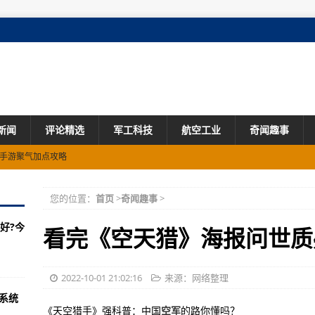
新闻
评论精选
军工科技
航空工业
奇闻趣事
?手游聚气加点攻略
想对祖国说些什么？
您的位置：
首页
>
奇闻趣事
>
的对应上校和大校
好?今
队就可以单挑任何一个
看完《空天猎》海报问世质
亮相(图)
号舰各分类
2022-10-01 21:02:16
来源：网络整理
系统
新世纪的新里程碑
《天空猎手》强科普：中国
空军
的路你懂吗？