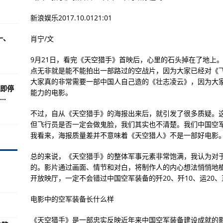
行动收缴各类非法枪支、仿真枪、弩等物品
新浪娱乐2017.10.0121:01
幅降低训练成本及风险
一、
肖宁/文
的母校吗？
的起因是什么？(图)
9月21日，看完《天空猎手》首映后，心里的石头掉在了地上
点无非就是能不能拍出一部路过的空战片，因为大家已经对《飞
世界任务奖励多多
大家真的非常需要一部中国人自己造的《壮志凌云》，因为大
即停
定罪与量刑处罚标准
能力的电影。
.
截？能。能
不过，自从《天空猎手》的海报出来后，就引发了很多质疑。
但飞行员是否一定会做鬼脸，我们其实也不清楚。我们中国空
曝光(组图)
我看来，海报质量差并不意味着《天空猎人》不是一部好电影。
图)
总的来说，《天空猎手》的整体军事元素非常饱满，我认为对
速度是1000
的。影片通过画面、情节和对白，将制作人的内心想法悄悄地
光武器虽好光的直线传播原理
开放映厅，一定不会错过中国空军装备的歼20、歼10、运20、
舰（上）——巅峰之作
电影中的空军装备长什么样
海域与商船相撞
《天空猎手》是一部忠实反映近年来中国空军装备建设成就的