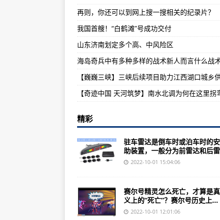
再则，你还可以到网上搜一搜相关的纪录片？
一下挑战赛挑战赛大败西班牙无敌
我国首艘！“白鹤滩”号成功交付
看完《空天猎》海报问世质疑声浪
山东济南划定多个高、中风险区
我比暴雪设计师聪明，仅个人观点
精彩
驻车雷达是倒车时或泊车时的安
助装置，一般分为前雷达和后雷..
2022-10-01 15:04:06
赛尔号精灵怎么死亡，才算是真
义上的“死亡”？赛尔号历史上...
2022-10-01 12:01:06