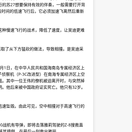
行的苏27想要保持有效的伴奏，一般需要打开背
段时间的低速飞行后，它必须加速飞离然后重新
了这种慢速飞行的战术，降低了速度，让吴迪更难
，采取了从下方猛砍的做法，导致相撞。是吴迪采
。
年4月1日，在中华人民共和国海南岛专属经济区上
子侦察机（P-3C改进型）在南海专属经济区上空
拦截。其中一位王伟的僚机被迫离开时，与突然掉
明。他后来被中国政府证实死亡。他只有32岁。
机迅速坠毁。由此可见，空中相撞对于高速飞行的
0战机有导弹，即将击落雅莉驾驶的Z-8搜救直
，将其撞倒，在最后一刻救出雅丽。