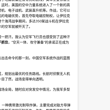
。这时，美国的空中力量系统进入了一个新的高
警机、电子战机、武装直升机等。作战，它可以
机的电磁优势，首先夺取电磁控制权，让伊拉克
个海湾战争期间，多达350架战斗机在伊拉克
年的空军就被歼灭了。
捏一把汗。我认为空军飞行员也感受到了这种汗
子抓住
，“空天一体、攻守兼备”的承诺正在成为
达出击命令的那一刻，中国空军系统作战的蓝图
置，规划出最优的任务路线。长航时侦察无人机
一目了然，战场变得单向透明。
战场全局，随时应对突发空中情况，为我军多型
，一种携带激光制导炸弹，主要完成对敌方导弹