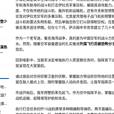
载制售价150新台币
军和海军航母的战斗机打击伊拉克军事目标，摧毁其进攻能力
些？(图)
度，不仅有传统的战斗机、轰炸机和运输机，还有许多新型预
实现对伊拉克空军的多重压制，尤其是凭借电子战飞机和预警
月11日“9·11事件”的起因
登少
战斗机和雷达失明失聪，然后单独击败它们以获得制空权。在整
.
离开欧洲大家庭？
被击落并逃往伊朗。仅仅七个月，萨达姆辛辛苦苦建立了几十
支援朝鲜作战的真正原因（图）
作为一个老军迷，看完海湾战争，真的是为中国空军的战斗力
利伟:首次载人飞船载人飞行
水。然而，随着空军装备建设的扎实推进
外国飞行员被恐怖分
凑热
现实。
.
，小编为大家盘点
回到电影中，当我军决定单独执行人质营救任务时，指挥官下
院_高清在线视频
就呈现在大家面前。
A-3装甲
通过提前对空间侦察卫星的侦察，掌握敌方预设防空阵地的位
追求激进的采办策略
留在敌人据点上空，随时掌握敌人动向并发回，让我军指挥员
自然资源部与中国气象局10月1日18时联合发布地质灾害气象风险预警
血战机竞技手游推荐
作战开始后，我军预警机率先起飞，作为空中指挥平台，掌握
家庭？
么打？机场完美打法
战机运输、起降保驾护航和攻击。
绝地求生刺激战场海岛地图机场怎么打？机场完美打法
最初
执行打击任务的歼10战机携带多种精确制导弹药，两平面编队
权
节参赛影片