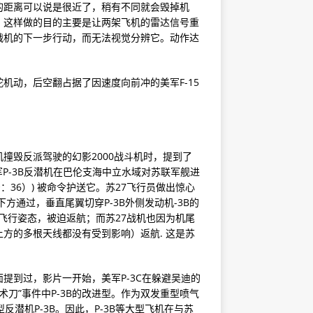
的距离可以说是很近了，稍有不同就会毁掉机
。这样做的目的主要是让两架飞机的雷达信号重
战机的下一步行动，而无法视觉分辨它。动作达
机动，后空翻占据了因速度向前冲的美军F-15
。
撞毁反派驾驶的幻影2000战斗机时，提到了
威海军P-3B反潜机在巴伦支海中立水域对苏联军舰进
：36）) 被命令护送它。苏27飞行员做出惊心
下方通过，垂直尾翼切穿P-3B外侧发动机-3B的
常飞行姿态，被迫返航；而苏27战机也因为机尾
方的多根天线都没有受到影响）返航. 这是苏
提到过，影片一开始，美军P-3C在躲避吴迪的
术刀”事件中P-3B的改进型。作为双发重型喷气
潜机P-3B。因此，P-3B等大型飞机在与苏