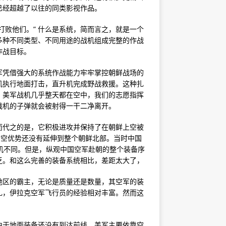
已经超越了以往的同类影视作品。
打败他们。” 什么是系统，简而言之，就是一个
多种不同类型、不同用途的战机组成完整的作战
作战目标。
军凭借强大的系统作战能力牢牢掌控朝鲜战场的
机执行地面打击，直升机完成野战救援。这种扎
。美军战机几乎整天都在空中，我们的志愿指挥
战机的子弹就会被射得一干二净离开。
而代之的是，它积极进攻并保持了在朝鲜上空被
制空优势还没有延伸到整个朝鲜北部。当时中国
战机不同。但是，纵观中国空军赴朝的整个装备序
乏。和这么完善的装备系统相比，差距太大了，
地区的霸主，无论是质量还是数量，其空军的装
礼，伊拉克空军飞行员的经验相对丰富。然而这
由于地面装备还没有到达前线，美军主要依靠空