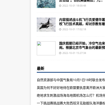
反击战”。但抗美援朝后，几...
《铁皮陆战队》登陆iOS平台付费下
2022-10-01 18:00:48
中国船舶工业实力的骨干造企业有哪
外国飞行员被恐怖分子抓住 2001年9
内容描述战斗机飞行员爱德华葛
校飞行技术高超，却对宗教有着..
英国为何不好好地待在欧盟要执意
2022-10-01 17:02:18
揭秘：中国人民志愿军跨过鸭绿江
杨利伟身着在问天阁外领命出征杨
国庆假期已经开始，冷空气也来
闹。根据北京市气象台的最新预..
盘点国内十大军校，供参考，本文
2022-10-01 15:27:34
《黑天使的坠落》在线观看_神马影
苏联最早大量装备苏联军队的坦克B
最新
美空军部长：NGAD战斗机将不再
无双战机正版免广告非常的刺激热
英国为何不好好地待在欧盟要执意离开欧洲大
绝地求生刺激战场海岛地图机场怎
中国北方工业集团QSZ-92型手枪
一下挑战赛挑战赛大败西班牙无敌舰队海洋霸
2016年10月23日（星期一）电影