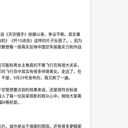
。自《天空猎手》拍摄以来，争议不断。其实重
豹》《歼10进击》这样的片子反感了。，因为
家都想看一部真实反映中国空军装备实力和作战
这可能和男女主角真的不像飞行员有很大关系，
军的飞行员中其实有很多帅哥美女。走远了，在
不是，9月29号发布的，我又刷了一遍。
于空管想要达到的效果来说，还是很符合标准
植入了每一位前来观影的观众心中。相信大家离
直8等机型。.
影片。或许是出于保密的原因，还有很多更精密