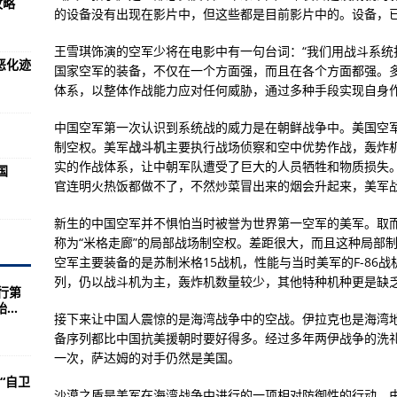
攻略
的选择
的设备没有出现在影片中，但这些都是目前影片中的。设备，
大师会用猎枪
王雪琪饰演的空军少将在电影中有一句台词：“我们用战斗系统
恶化迹
een the top governing priority in China
国家空军的装备，不仅在一个方面强，而且在各个方面都强。
体系，以整体作战能力应对任何威胁，通过多种手段实现自身
xpress confidence in Chinese market
 in the eyes of a British scholar
中国空军第一次认识到系统战的威力是在朝鲜战争中。美国空
制空权。美军
战斗机
主要执行战场侦察和空中优势作战，轰炸
he development of BRICS partnership
实的作战体系，让中朝军队遭受了巨大的人员牺牲和物质损失
国
官连明火热饭都做不了，不然炒菜冒出来的烟会升起来，美军
“加速度”
新生的中国空军并不惧怕当时被誉为世界第一空军的美军。取
称为“米格走廊”的局部战场制空权。差距很大，而且这种局部
18时联合发布地质灾害气象风险预警
空军主要装备的是苏制米格15战机，性能与当时美军的F-86
队取得开门红
列，仍以战斗机为主，轰炸机数量较少，其他特种机种更是缺
行第
..
习计划与学习方法(组图)
接下来让中国人震惊的是海湾战争中的空战。伊拉克也是海湾
“濒海多任务舰”订单
备序列都比中国抗美援朝时要好得多。经过多年两伊战争的洗
一次，萨达姆的对手仍然是美国。
队，美军特种部队参与反恐作战越来越
“自卫
沙漠之盾是美军在海湾战争中进行的一项相对防御性的行动。