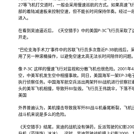
27等飞机打交道时，一般会采用慢速巡航的方式。如果高速飞
部的着陆减速板来控制空速，但不能长时间保持伴奏。经过一
进入。
在看到吴迪逼近后，《天空猎手》中的美国P-3C飞行员采取
开走。
“巴伦支海手术刀”事件中的苏联飞行员多次靠近P-3B航线后
用了另一种滚桶操作，以避免空速太高无法长时间陪伴的问题
像 P-3C 这样的慢速飞行对监视和分散飞机也很危险。2001
空，中美军机发生空中相撞事故。同日，美国海军一架EP-3电
执行侦察任务。中国海军航空兵派出两架歼8II战机进行侦察
头的美军飞机相撞，导致歼8II坠毁。飞行员王伟跳伞，下落不
美国
外界普遍认为，美机撞击导致我军歼8II战斗机垂尾断裂，飞
战斗机来说是多么的危险。
《天空猎手》结尾，吴迪的战机没有弹药，反派驾驶的幻影200
升机（范玮饰）冰冰）。这时，吴迪驾驶战机撞上幻影2000