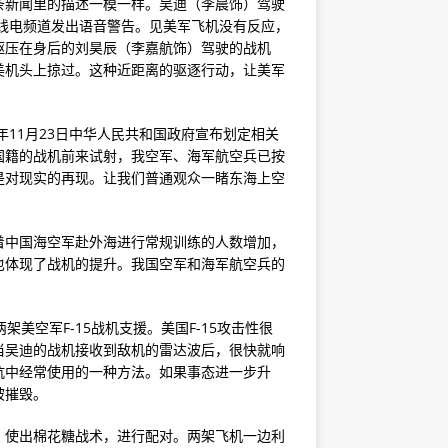
条新闻里的描述一模一样。吴迪（李晨饰）驾驶
无线电频道发出语音警告。见美军飞机没有反应，
躯压在身后的刘昊辰（李嘉航饰）驾驶的战机
美机头上掠过。这种近距离的驱逐行动，让美军
年11月23日中华人民共和国政府宣布划定相关
国籍的战机前来试射，我空军、海军航空兵已按
是对现实的再现。让我们普通观众一睹东海上空
着中国海空军赴外海进行常规训练的人数增加，
也体现了战机的提升。我国空军和海军航空兵的
美空军F-15战机支援。美国F-15攻击性很
当吴迪的战机接收到敌机的雷达波后，很快就响
抗中经常使用的一种方法。如果事态进一步升
被摧毁。
，使出棉花糖战术，进行配对。两架飞机一边利