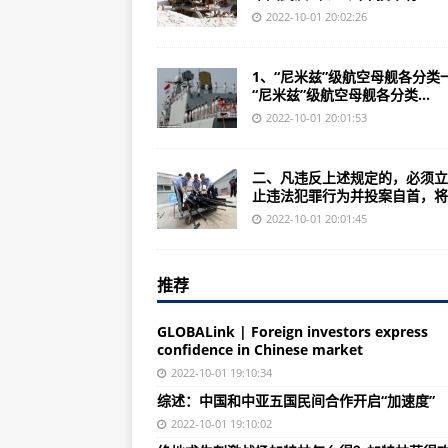
最高人民法院最高人民检察院专项
2022-10-01 20:02:26
美空军利用VR技术训练飞行员可大
1、“尼米兹”级航空母舰各分类
军改后的中国所有军校名单，有你
“尼米兹”级航空母舰各分类...
历经邓小平同志下定决心恢复军衔制
2022-10-01 20:01:53
暴雪提升了部分前夕TBC阶段，旧
二、凡违反上述规定的，必须立
97年刑法第一百二十五条至犯罪的
止违法犯罪行为并投案自首，将..
先说结论：核弹发射以后能不能拦
2022-10-01 20:01:45
空军F/A-X两个空中优势项目概念图
推荐
‎预防涉枪事‎故案件工作‎心得体会(组
AK-12连发速度600rpm但三发点射
GLOBALink | Foreign investors express
confidence in Chinese market
世界各大军事强大的格外青睐：激
2022-10-01 19:10:34
毛子巡洋舰的基洛夫级核动力巡洋
综述：中国和中亚五国民间合作开启“加速度”
美“麦凯恩”号导弹驱逐舰在新加坡
2022-10-01 19:10:02