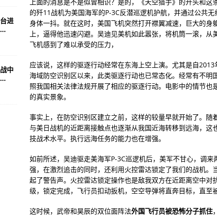
上面的消息是不是似曾相识？是的，《天空猎手》的开头和这
的歼11战机为美国海军的P-3C反潜巡逻机护航，并通过公共
台进
身体一抖。就在这时，美国飞机突然打开襟翼减速，巨大的身
.
上，逼得他迅速闪避。吴迪见美机如此嚣张，将机筒一滚，从
飞机感到了难以承受的压力，
应该说，这样的驱逐行动经常在东海上空上演。尤其是自2013
战中
海域防空识别区以来，此类驱逐行动也已常态化。经常有不明
.
照我国相关法律法规开展了相应的驱逐行动。电影中的情节也
的真实景象。
事实上，在防空识别区建立之前，这样的较量早就开始了。随
与美日战机的近距离接触点也逐渐从我国近海转移到远海，这
技战术水平。执行远海任务的能力也在增强。
如前所述，吴迪驱走美海军P-3C巡逻机后，美军不甘心，调来两架
强，在激烈追击的同时，还利用火控雷达锁定了我们的战机。
起了警告声。火控雷达锁定操作也是敌我双方在近距离空中对
级，锁定完成，飞行员扣动扳机，空空导弹将直奔目标，直至
这时候，武帝和昊辰的双位面阵法
外国飞行员被恐怖分子抓住