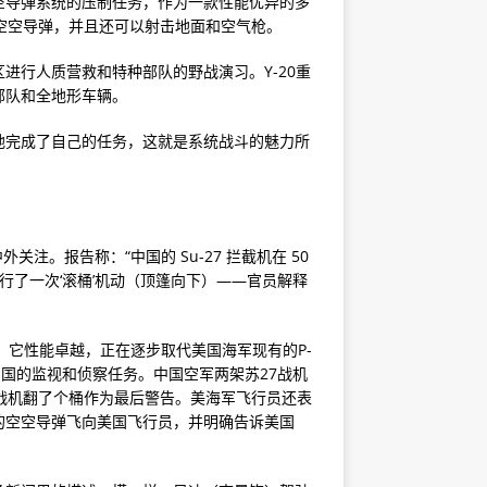
空导弹系统的压制任务，作为一款性能优异的多
空空导弹，并且还可以射击地面和空气枪。
进行人质营救和特种部队的野战演习。Y-20重
部队和全地形车辆。
地完成了自己的任务，这就是系统战斗的魅力所
注。报告称：“中国的 Su-27 拦截机在 50
上方进行了一次‘滚桶’机动（顶篷向下）——官员解释
机。它性能卓越，正在逐步取代美国海军现有的P-
中国的监视和侦察任务。中国空军两架苏27战机
战机翻了个桶作为最后警告。美海军飞行员还表
下的空空导弹飞向美国飞行员，并明确告诉美国