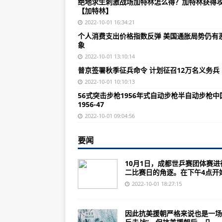
绝地求生刺激战场加特林怎么得？加特林获得
89式突击步枪——日本HR-10之后
【加特林】
魔兽世界：达纳苏斯竟然没有武器
2022-10-01 16:34:21
个人消费支出价格指数反弹 美国通胀局势仍有
Ensuring food supply has always b
象
GLOBALink | Foreign investors e
2022-10-01 13:10:14
普京签署秋季征兵命令 计划征召12万名义务兵
GLOBALink | Chinas rapid progress
2022-10-01 10:10:13
China has vigorously promoted t
56式突击步枪1956年式自动步枪半自动步枪中
1956-47
综述：中国和中亚五国民间合作开启
2022-10-01 09:04:56
国家体育总局向中国女篮致贺信
自然资源部与中国气象局10月1日
要闻
成都世乒赛｜中国男团胜波多黎各
10月1日，成都世乒赛团体赛进
二比赛日的角逐。在下午4点开始.
CYp高三学习网-高考复习资料-复
2022-10-01 18:27:15
不久前重工喜获马来西亚18艘LMS
全球最富有反恐实战经验的特种部
因此抗美援朝严格来说也是一场