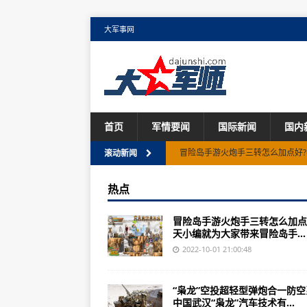
大军事网
首页
军情要闻
国际新闻
国内
冒险岛手游火炮手三转怎么加点好
滚动新闻
“神州五号”载人飞船发射成功，你
热点
美国留学：解放军校官军衔和尉官
冒险岛手游火炮手三转怎么加点
美国海军六大舰队实力剖析一个舰
天小编就为大家带来冒险岛手...
“枭龙”空投超轻型合一防空系统首次
2022-10-01 21:00:48
美国海军的“尼米兹”级航空母舰各
“枭龙”空投超轻型弹炮合一防空
【历史上的今天】中国航天事业在
中国武汉“枭龙”汽车技术有...