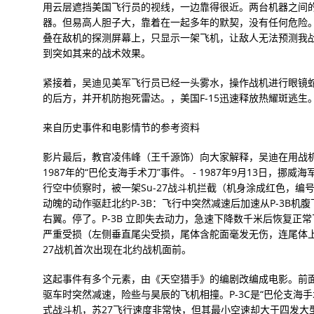
用云层遮挡美国飞行员的视线，一边靠得很近。两台机器之间
器。但易高人胆子大，靠着在一起多年的默契，没有任何危险
叠在敌机的探测屏幕上，只显示一架飞机，让敌人无法预测我
到突如其来的战术效果。
紧接着，吴迪见美军飞行员已经一头雾水，操作战机进行眼镜蛇
的后方，并开机防抱死雷达。，美国F-15迅速释放热耀斑逃生
来自历史事件和电影情节的参考资料
影片最后，教官凌伟峰（王千源饰）向大家解释，吴迪在用战机
1987年的“巴伦支海手术刀”事件。 - 1987年9月13日，挪
行空中侦察时，被一架Su-27战斗机拦截（机身涂成红色，编号
动魄的动作驱赶北约P-3B：飞行中突然减速后加速从P-3B机腹
右翼。停了。P-3B 立即失去动力，急速下降数千米后恢复正
严重受损（左侧垂直尾尖受损，尾体含舵面毫发无伤，连尾体上
27战机首次出现在北约战机面前。
这起事件有多个元素，由《天空猎手》的编剧改编成电影。前面
驱车时突然减速，险些与昊辰的飞机相撞。P-3C是“巴伦支海手
式战斗机，苏27飞行速度非常快，但其最小空速却大于四发大型反