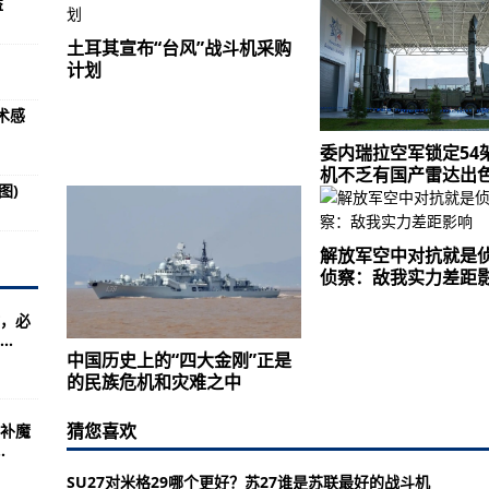
益
搞清楚谁受益
国、英国等西方国家反省殖民主义历史原罪
土耳其宣布“台风”战斗机采购
计划
苹果跌近3%
术感
次推迟发射
委内瑞拉空军锁定54
点
机不乏有国产雷达出
图)
管道 美国务院否认
土无症状感染者5例
解放军空中对抗就是
侦察：敌我实力差距
无症状感染者1例
，必
.
土无症状感染者4例
中国历史上的“四大金刚”正是
状感染者58例
的民族危机和灾难之中
段今日暴雨天气影响出行
猜您喜欢
补魔
.
 新增4例本土无症状感染者
SU27对米格29哪个更好？苏27谁是苏联最好的战斗机