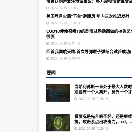
俄否认制造北溪泄漏事故：各方应搞清楚谁受
俄否认制造北溪泄漏事故：各方应
2022-09-29 10:10:25
中国大使在人权理事会发言敦促美
美国登月火箭“下台”避飓风 年内三次推迟发射
美股开盘小幅波动：银行股普跌，
2022-09-29 10:10:01
COD10使命召唤10的剧情过场动画做的抽象艺
美国登月火箭“下台”避飓风 年内三
很强
俄称打击乌多地目标 乌称打击俄据
2022-09-29 08:01:52
回首我国航天路:首次导弹原子弹结合试验成功(
俄方要求美国回应是否破坏“北溪”
2022-09-29 08:00:17
江苏新增本土确诊病例1例 新增本
要闻
2023年广东高考报名时间，定了！
浙江省新增本土确诊病例1例、本土
当希利苏斯一直处于最大人数时
须要有一个人离开，另外一个才..
9月28日0-24时，江西省新增本
2022-09-29 10:28:48
贵州新增确诊病例38例，新增无症
交通运输部：广东、海南等地多路
看情况是先升级圣杯，还是继续
抗。攻击系点出攻击力，-cd，..
9月28日陕西新增1例本土确诊病例
2022-09-29 10:26:43