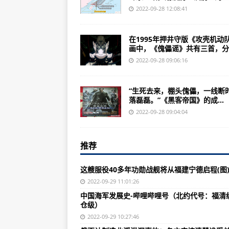
SU27对米格29哪个更好？苏27
2022-09-28 12:08:41
中国人民解放军军机越过“海峡中线”
在1995年押井守版《攻壳机动
韩与美国启动2019年下半年联合军
画中，《傀儡谣》共有三首，分..
1.歼-7系列轻型战斗机（2.0马赫）
2022-09-28 09:06:16
怀旧服安其拉即将开放暴雪进行过
“生死去来，棚头傀儡，一线断
朝鲜四地向东部海域发射8枚短程弹
落磊磊。”《黑客帝国》的成...
委内瑞拉空军锁定54架美军飞机不
2022-09-28 09:04:04
中国海军发展史-哔哩哔哩号（北约
推荐
党史故事专栏:中国第一艘核潜艇——
【舆情法治】你听说过极限运动吗
这艘服役40多年功勋战舰将从福建宁德启程(图
打妖姬，你贱一点就加，他要打你
2022-09-29 11:01:26
中国海军发展史-哔哩哔哩号（北约代号：福清
中国核潜艇骗了全世界曝光真实战
仓级）
俄否认制造“北溪”管道泄漏事故 
2022-09-29 10:27:46