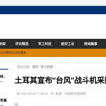
新闻
评论精选
军工科技
航空工业
奇闻趣事
的人，最记忆满满的
舰，谁也不敢说这样的大话
您的位置：
首页
>
军工科技
>
图)
终，
位生产速度
土耳其宣布“台风”战斗机采
.
式战略支援部队方队中有一位
燃气轮机赢得了竞标，这意味着什么？
2022-09-29 11:46:22
来源：中国航空新闻网
军事
德启程(图)
.