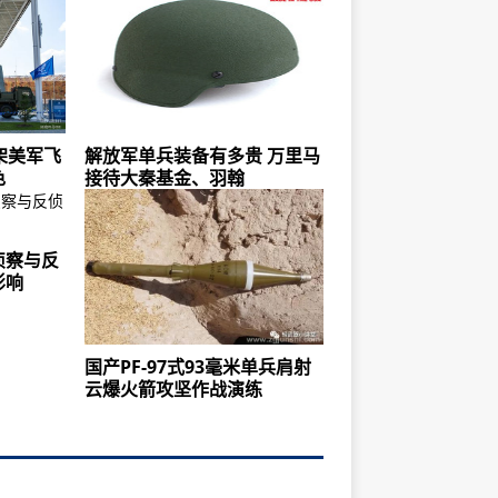
架美军飞
解放军单兵装备有多贵 万里马
色
接待大秦基金、羽翰
侦察与反
影响
国产PF-97式93毫米单兵肩射
云爆火箭攻坚作战演练