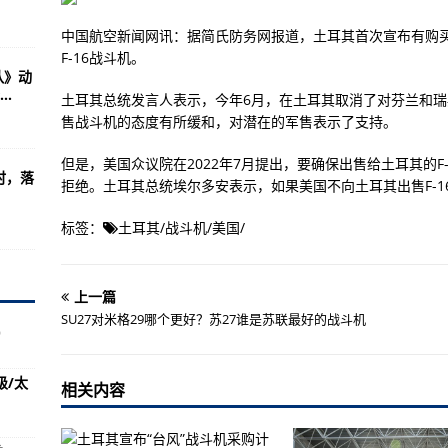
谁是苏联最好的战斗机
中国航空新闻网讯：据简氏防务网报道，土耳其首次宣布有购买
台军急忙“喊话”直白
F-16战斗机。
队》动
事演习军演(组图)
.
土耳其总统发言人表示，今年6月，在土耳其取消了对芬兰和
(组图)
售战斗机的态度有所缓和，对潜在的军售表示了支持。
两次开门压力测试
但是，美国众议院在2022年7月提出，要确保出售给土耳其的F
时，落
道导弹(图)
拒绝。土耳其总统埃尔多安表示，如果美国不向土耳其出售F-
乏有国产雷达出色表现
标签：
土耳其
/
战斗机
/
美国
/
代号：福清级/太仓级）
“长征一号”(图)
上一篇
？你身边有没有极限运动？
SU27对米格29哪个更好？苏27谁是苏联最好的战斗机
)
就w自己
级/太
力警醒美国中国部队
相关内容
欧盟认为事故是蓄意破坏导致