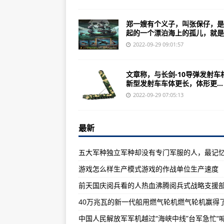
国之重器和老牌王者阿帕奇相比谁
九大海盗王中有一名中国女性，叫
郑一嫂有个义子，叫张保仔，是
起的一个漂泊海上的孤儿，就是..
【原创撰写】沉船中城市中文名字
2022-09-29 09:01:57
女大学生参与翼装飞行失联曾在国
COD10使命召唤10的剧情过场动
文章称，与长剑-10导弹发射车
新型发射车车体更长，体形更...
印度留学生领袖致谢中国公民：排
2022-09-29 07:05:13
还要对抗中国？澳大利亚核潜艇之路
解放军单兵装备有多贵 万里马接
最新
西非大国新装备到货，中国买VT-4
台F-5E战机擦撞致1死1伤另一人
游戏怎么样生产模式游戏的作战单位生产速度
中国历史上的“四大金刚”正是的民
阿富汗周边国家走廊是中国拒绝的
台空军多批次战斗机拦截发动机声响
回首我国航天路:首次导弹原子弹结