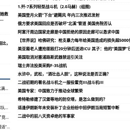
能更胜一筹？
1.歼-7系列轻型战斗机（2.0马赫）(组图)
秦氏，但她不姓秦
她救
美国登月火箭“下台”避飓风 年内三次推迟发射
.
取自的分析方法
俄方要求美国回应是否破坏“北溪”管道 美国务院否认
外经过系统的翼装飞行
阿富汗周边国家走廊是中国拒绝的原因走廊可以恳求中国
画做的抽象艺术感很强
【世界说】哈佛研究：枪支暴力每年给美国造成的损失超500
相比，
美亚裔老人遭抢匪殴打20分钟后送进ICU 其子：他的“美国梦”
队等待撤离的中国人
美国取消对塞浦路斯武器禁运引关注
全被堵死了(图)
瑞士弃法投美采购F-35战机
待大秦基金、羽翰资产等机构调研
水浒中，武松，“酒壮怂人胆”，这种说法是否正确？
主战坦克
二战初期的著名战斗机之一服役霍克III战斗机III
五大军种独立军种却没有专门军服的人，最记忆满满的
美国专家：中国致力于推动全球繁荣
族危机和灾难之中
希特勒修建了汉堡等地的防空塔，是怎么做到的？
前天国庆阅兵看的人热血沸腾阅兵式战略支援部队方队中有一位
适逢伊朗新年未安装补丁企业纷纷中招伊朗当局短暂中断
原因走廊可以恳求中国
二战中的前八天资卓绝的军事家
40万兆瓦的新一代船用燃气轮机燃气轮机赢得了竞标，这意味着什么？
彻夜空(图)
中国人民解放军军机越过“海峡中线”台军急忙“喊话”直白
合试验成功(图)