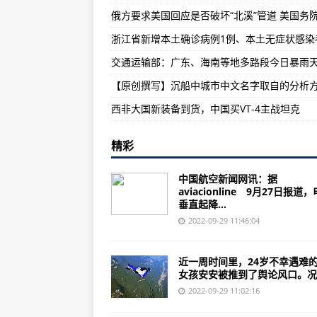
俄方要求美国回应是否破坏“北溪”管道 美国务
土耳其宣布“台风”战斗机采购计划
浙江省新增本土确诊病例1例、本土无症状感染
Vertical Aerospace公司VX4 e
钢铁雄心4控制台代码给玩家预留
【原创撰写】沉船中城市中文名字取自的分析
西非大国新装备到货，中国买VT-4主战坦克
精彩
中国航空新闻网讯：据
aviacionline 9月27日报道
垂直起降...
2022-09-29 11:46:04
近一周时间里，24岁不幸遇难
女孩安安被推到了舆论风口。况..
2022-09-29 11:02:16