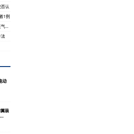
院否认
者1例
VTOL完成首飞
交通运输部：广东、海南等地多路段今日暴雨天气影响出行
可以作弊的方法和通道
方法
，电动
的翼装
.