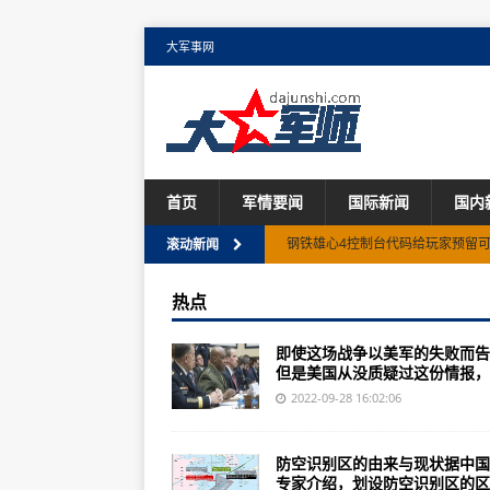
大军事网
首页
军情要闻
国际新闻
国内
五大军种独立军种却没有专门军服
滚动新闻
旅大级驱逐舰只剩下了最后的6艘
热点
一个：尊重她对梦想对冒险的追求(
即使这场战争以美军的失败而告
游戏怎么样生产模式游戏的作战单
但是美国从没质疑过这份情报，..
前天国庆阅兵看的人热血沸腾阅兵
2022-09-28 16:02:06
40万兆瓦的新一代船用燃气轮机
防空识别区的由来与现状据中国
这艘服役40多年功勋战舰将从福建宁
专家介绍，划设防空识别区的区..