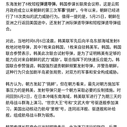
东海发射了8枚短程
弹道导弹
。韩国参谋长联席会议称，这是云熙
月政府成立以来朝鲜的第三次
军事
“挑衅”。今年以来，朝鲜已经进
行了18次类似的武力威胁行为。值得一提的是，5月25日，朝鲜在
亚洲之行返回美国途中，还发射了洲际弹道导弹和短程弹道导弹组
合。
对此，当地时间6月6日凌晨，韩美联军先后向半岛东部海域发射8
枚地对地导弹，其中7枚来自韩国，1枚来自驻韩美军。韩国。韩国
联合参赞表示，韩美此次联合试射导弹，是为了证明韩美有足够的
能力应对来自朝鲜的武力“威胁”。联合指挥下的快速反应能力。韩
国联合参赞强调，韩国强烈谴责朝鲜频繁发射导弹，并警告朝鲜，
这种行为只会加剧半岛紧张局势，对双方的军事和安全构成威胁。
韩方认为，朝方发起了“挑衅”，但在朝方看来，最先对朝方施加军
事压力的是韩美，发射导弹只是一个朝方采取必要的反制措施。时
间回到6月2日，在日本冲绳东南海域，韩美联军进行了为期三天的
航母战斗群海上演习。“世宗大王”号和“文武大帝”号驱逐舰参加演
习，美国出动核动力航母“里根”号，连同巡洋舰、驱逐舰和补给
舰，组成航母战斗群为锻炼。
韩国参谋长联席会议当时明确表示，此次演习进行的防空、反潜、