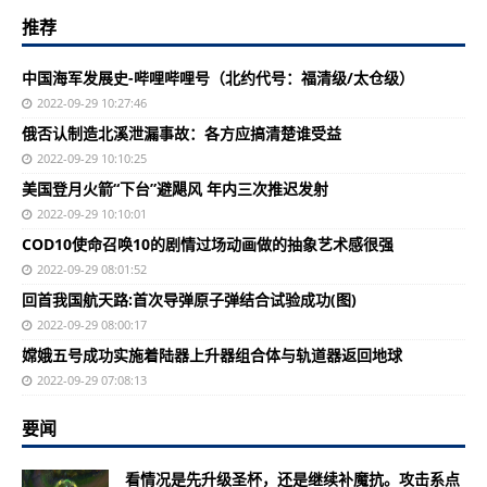
推荐
中国海军发展史-哔哩哔哩号（北约代号：福清级/太仓级）
2022-09-29 10:27:46
俄否认制造北溪泄漏事故：各方应搞清楚谁受益
2022-09-29 10:10:25
美国登月火箭“下台”避飓风 年内三次推迟发射
2022-09-29 10:10:01
COD10使命召唤10的剧情过场动画做的抽象艺术感很强
2022-09-29 08:01:52
回首我国航天路:首次导弹原子弹结合试验成功(图)
2022-09-29 08:00:17
嫦娥五号成功实施着陆器上升器组合体与轨道器返回地球
2022-09-29 07:08:13
要闻
看情况是先升级圣杯，还是继续补魔抗。攻击系点