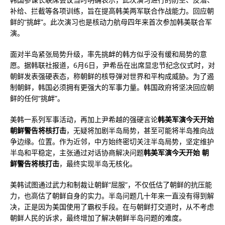
补给、拦截等各项训练，旨在提高韩美两军联合作战能力。回应朝
鲜的“挑衅”。此次演习也是核动力航母四年来首次参加韩美联合军
演。
面对半岛紧张局势升级，率先挑衅的韩方似乎没有缓和局势的意
愿。据韩联社报道，6月6日，尹希岳在出席显忠节纪念仪式时，对
朝鲜发表强硬表态，称朝鲜的核导弹对世界和平构成威胁。为了遏
制朝鲜，韩国必须拥有更强大的军事力量。韩国政府将坚决回应朝
鲜的任何“挑衅”。
美韩一系列军事活动，再加上尹希越的强硬言论
韩美军演今天开始
朝鲜警告将核打击
，无疑将加剧半岛局势，甚至可能将半岛推向战
争边缘。位置。作为近邻，中方始终密切关注半岛局势，坚定维护
半岛和平稳定，主张通过对话协商解决问题
韩美军演今天开始 朝
鲜警告将核打击
，最终实现半岛无核化。
美韩试图通过武力和制裁让朝鲜“屈服”，不仅低估了朝鲜的抗压能
力，也高估了朝鲜自身的实力。半岛问题几十年来一直没有得到解
决，正是因为美国使用了霸权手段。在与朝鲜打交道时，从不考虑
朝鲜人民的诉求，最终增加了解决朝鲜半岛问题的难度。