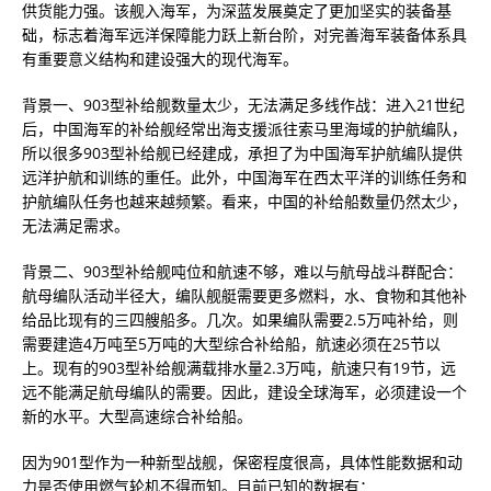
供货能力强。该舰入海军，为深蓝发展奠定了更加坚实的装备基
础，标志着海军远洋保障能力跃上新台阶，对完善海军装备体系具
有重要意义结构和建设强大的现代海军。
背景一、903型补给舰数量太少，无法满足多线作战：进入21世纪
后，中国海军的补给舰经常出海支援派往索马里海域的护航编队，
所以很多903型补给舰已经建成，承担了为中国海军护航编队提供
远洋护航和训练的重任。此外，中国海军在西太平洋的训练任务和
护航编队任务也越来越频繁。看来，中国的补给船数量仍然太少，
无法满足需求。
背景二、903型补给舰吨位和航速不够，难以与航母战斗群配合：
航母编队活动半径大，编队舰艇需要更多燃料，水、食物和其他补
给品比现有的三四艘船多。几次。如果编队需要2.5万吨补给，则
需要建造4万吨至5万吨的大型综合补给船，航速必须在25节以
上。现有的903型补给舰满载排水量2.3万吨，航速只有19节，远
远不能满足航母编队的需要。因此，建设全球海军，必须建设一个
新的水平。大型高速综合补给船。
因为901型作为一种新型战舰，保密程度很高，具体性能数据和动
力是否使用燃气轮机不得而知。目前已知的数据有：