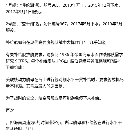
1号舰：“呼伦湖”舰，船号965，2010年开工，2015年12月下水，
2017年9月1日服役。
2号舰：“查干湖”舰，船体编号967，2017年5月下水，2019年2月
服役。
补给船如何在现代高强度舰队战中发挥作用？- 几乎知道
有关补给舰护航要求，请参阅 1986 年帝国海军水面作战部队需求
研究 SCFRS。每个补给舰队URG由1艘伯克级导弹驱逐舰和3艘护
卫舰组成：
美联核动力航母在海上进行舰对舰水平干货补给时，要求舰载机尽
量不降落。其背后最大的原因是：
为了战时的安全，航空母舰应尽可能避免停下来补给。
再次
，但海面风速为0的时间非常小，所以航母和补给舰在进行水平干
货补给时，往往