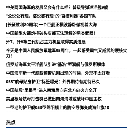
中美两国海军的发展又会有什么样？普级导弹巡洋舰9艘
“公说公有理，婆说婆有理”的“百搭利器”各国军队
[长征胜利80周年]一个巨舰正横波静卧傲视着大海
中国新型火箭炮挠破头皮都无法理解的另类武器！
歼7、歼8等三代机占主力机型取得实质进展
今天是中国人民解放军建军95周年，一起感受霸气又威武的硬核实
力！
俄罗斯海军太平洋舰队引进“基洛”型潜艇与俄罗斯解体
中国海军新一代舰载预警机刚出现的时候，外形不太好看
055“航母贴身护卫”标签曝光：外界期待有期待已久
中国航母“里根号”进入南海后向东北方向火力全开
美里根号航母打击群已撤出南海海域或破坏中国主权
一型老的护卫舰053型绵阳舰上的防空导弹变成海红旗10
热点