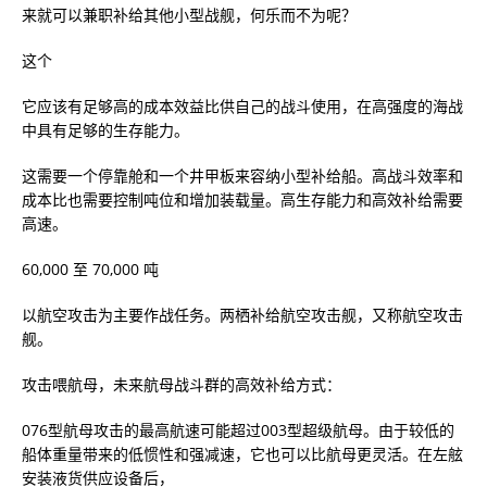
来就可以兼职补给其他小型战舰，何乐而不为呢？
这个
它应该有足够高的成本效益比供自己的战斗使用，在高强度的海战
中具有足够的生存能力。
这需要一个停靠舱和一个井甲板来容纳小型补给船。高战斗效率和
成本比也需要控制吨位和增加装载量。高生存能力和高效补给需要
高速。
60,000 至 70,000 吨
以航空攻击为主要作战任务。两栖补给航空攻击舰，又称航空攻击
舰。
攻击喂航母，未来航母战斗群的高效补给方式：
076型航母攻击的最高航速可能超过003型超级航母。由于较低的
船体重量带来的低惯性和强减速，它也可以比航母更灵活。在左舷
安装液货供应设备后，