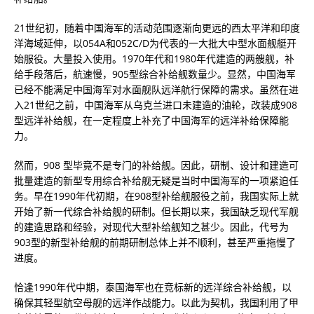
21世纪初，随着中国海军的活动范围逐渐向更远的西太平洋和印度
洋海域延伸，以054A和052C/D为代表的一大批大中型水面舰艇开
始服役。大量投入使用。1970年代和1980年代建造的两艘舰，补
给手段落后，航速慢，905型综合补给舰数量少。显然，中国海军
已经不能满足中国海军对水面舰队远洋航行保障的需求。虽然在进
入21世纪之前，中国海军从乌克兰进口未建造的油轮，改装成908
型远洋补给舰，在一定程度上补充了中国海军的远洋补给保障能
力。
然而，908 型毕竟不是专门的补给舰。因此，研制、设计和建造可
批量建造的新型专用综合补给舰无疑是当时中国海军的一项紧迫任
务。早在1990年代初期，在908型补给舰服役之前，我国实际上就
开始了新一代综合补给舰的研制。但长期以来，我国缺乏现代军舰
的建造思路和经验，对现代大型补给舰知之甚少。因此，代号为
903型的新型补给舰的前期研制总体上并不顺利，甚至严重拖慢了
进度。
恰逢1990年代中期，泰国海军也在竞标新的远洋综合补给舰，以
确保其轻型航空母舰的远洋作战能力。以此为契机，我国利用了甲