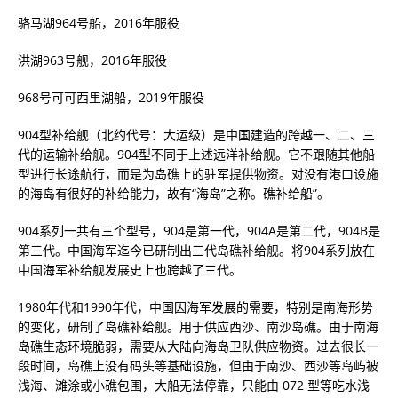
骆马湖964号船，2016年服役
洪湖963号舰，2016年服役
968号可可西里湖船，2019年服役
904型补给舰（北约代号：大运级）是中国建造的跨越一、二、三
代的运输补给舰。904型不同于上述远洋补给舰。它不跟随其他船
型进行长途航行，而是为岛礁上的驻军提供物资。对没有港口设施
的海岛有很好的补给能力，故有“海岛”之称。礁补给船”。
904系列一共有三个型号，904是第一代，904A是第二代，904B是
第三代。中国海军迄今已研制出三代岛礁补给舰。将904系列放在
中国海军补给舰发展史上也跨越了三代。
1980年代和1990年代，中国因海军发展的需要，特别是南海形势
的变化，研制了岛礁补给舰。用于供应西​​沙、南沙岛礁。由于南海
岛礁生态环境脆弱，需要从大陆向海岛卫队供应物资。过去很长一
段时间，岛礁上没有码头等基础设施，但由于南沙、西沙等岛屿被
浅海、滩涂或小礁包围，大船无法停靠，只能由 072 型等吃水浅