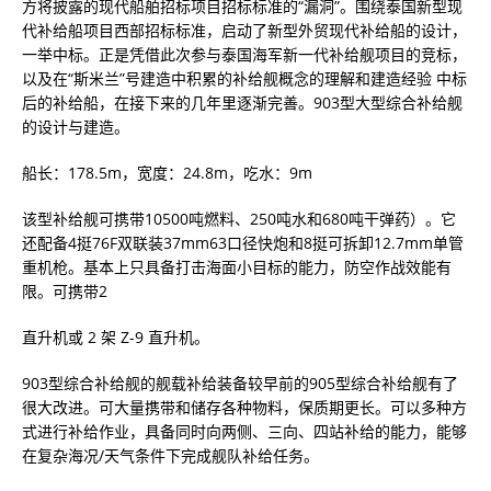
方将披露的现代船舶招标项目招标标准的“漏洞”。围绕泰国新型现
代补给船项目西部招标标准，启动了新型外贸现代补给船的设计，
一举中标。正是凭借此次参与泰国海军新一代补给舰项目的竞标，
以及在“斯米兰”号建造中积累的补给舰概念的理解和建造经验 中标
后的补给船，在接下来的几年里逐渐完善。903型大型综合补给舰
的设计与建造。
船长：178.5m，宽度：24.8m，吃水：9m
该型补给舰可携带10500吨燃料、250吨水和680吨干弹药）。它
还配备4挺76F双联装37mm63口径快炮和8挺可拆卸12.7mm单管
重机枪。基本上只具备打击海面小目标的能力，防空作战效能有
限。可携带2
直升机或 2 架 Z-9 直升机。
903型综合补给舰的舰载补给装备较早前的905型综合补给舰有了
很大改进。可大量携带和储存各种物料，保质期更长。可以多种方
式进行补给作业，具备同时向两侧、三向、四站补给的能力，能够
在复杂海况/天气条件下完成舰队补给任务。