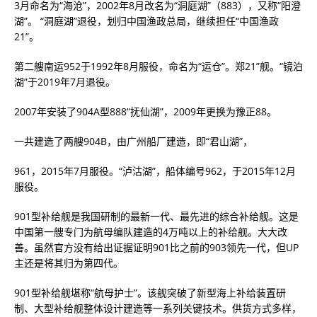
3月命名为“海沧”，2002年8月改名为“洞庭湖”（883），又称“阳澄
湖”。 “洞庭湖”退役，划归中国渔政总局，继续担任“中国渔政
21”。
第二艘南运952于1992年8月服役，命名为“运仓”。郑21”舰。“镜泊
湖”于2019年7月退役。
2007年安装了904A型888“抚仙湖”，2009年更换为豫正88。
一共建造了两艘904B，由广州船厂建造，即“君山湖”，
961，2015年7月服役。“泸沽湖”，船体编号962，于2015年12月
服役。
901型补给舰是我国研制的最新一代、最先进的综合补给舰。这是
中国第一艘专门为航母编队建造的4万吨以上的补给舰。大大改
善。虽然官方没有给出证据证明901比之前的903领先一代，但UP
主还是将其归为第四代。
901型补给舰堪称“航母护士”。该舰突破了新型海上补给装置研
制、大型补给舰整体设计建造等一系列关键技术。供货方式多样，