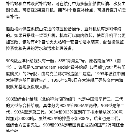
补给站和立式液货补给站，可在航行中为多艘船舶供应油、水及主
副食品。可搭载2架直升机，拥有4个垂直补给点，可进行直升机垂
直补给。
船舶横向供应系统由先进的液压设备操作；直升机机库是可伸缩
的。如果只搭载一架直升机，机库可以向内收起，使直升机平台更
加宽敞；该船有4个自动灭火站和一套自动洒水装置；配备摄像监
控系统和先进的污水和污水处理设备。
908型远洋补给舰只有一艘，885“青海湖”号，原名南运953（南
仓）。该舰是“Comandram Fedek”级补给舰（3号舰“Jyoti”号被印
度购买）的2号舰，由乌克兰赫尔松造船厂建造，1993年驶往中国
大连建造船厂继续生产，1996年5月8日在大连船厂码头交付南海
舰队某基地服役舰大队。
903型综合补给舰（北约称为“富驰级”）也是中国海军跨二、三代
的大型综合补给舰。具体分为903型和903A型两种，903型是第二
代，903A型是第三代。903A和903的区别在于排水量从20500吨
增加到23000吨。虽然903型的排量不如908型，后者也是二代，
但综合方面更先进。903和903A是我国真正成熟的国产2万吨综合
补给船。