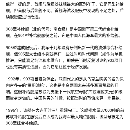
值得一提的是，首舰与后续姊妹舰最大的区别在于，它是同型补给
舰，但首舰与后续舰不同。首舰海试及服役中发现的不足之处，后
续舰艇应进行改进。
908型补给舰（北约代号：南仓级）是中国海军第二代综合补给
舰。在901型补给舰服役之前，它是中国人民海军最大的补给舰。
905型建成服役后，我军十几年没有研制出新一代的油弹综合补给
舰，但905型太仓级本身就存在一些过时和时代问题（如作为单机
推进，只能满足纯油和水供应），即使是当时反复讨论的903项目
也没有实质性进展，因为它想让位于经济发展。
1992年，903项目紧急停止，取而代之的是从乌克兰购买的名为佩
内古多夫的“军用油轮”，这也是中乌两国未来诸多军事贸易的开
端。这艘补给舰是苏联为支援下一代航空母舰“库兹涅佐夫元帅”级
而量身定做的。中国购买的时候，按照当时的币值来算一笔巨款。
1996年，该船在大连历时三年重建完工。这艘排水量37000吨的前
苏联补给舰在服役后立即成为我海军最大吨位舰艇，该型号被定为
908型综合补给舰。