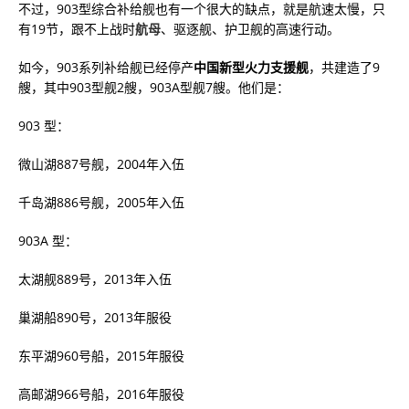
不过，903型综合补给舰也有一个很大的缺点，就是航速太慢，只
有19节，跟不上战时
航母
、驱逐舰、护卫舰的高速行动。
如今，903系列补给舰已经停产
中国新型火力支援舰
，共建造了9
艘，其中903型舰2艘，903A型舰7艘。他们是：
903 型：
微山湖887号舰，2004年入伍
千岛湖886号舰，2005年入伍
903A 型：
太湖舰889号，2013年入伍
巢湖船890号，2013年服役
东平湖960号船，2015年服役
高邮湖966号船，2016年服役