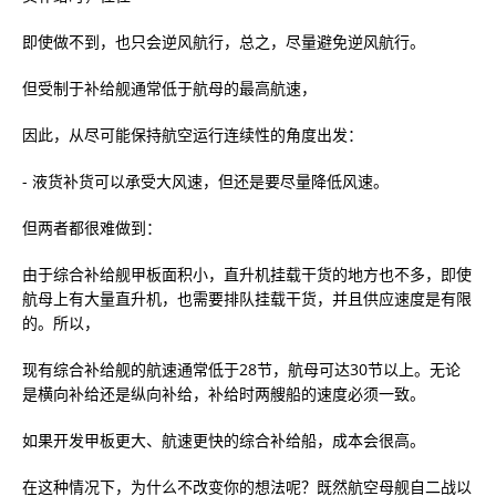
即使做不到，也只会逆风航行，总之，尽量避免逆风航行。
但受制于补给舰通常低于航母的最高航速，
因此，从尽可能保持航空运行连续性的角度出发：
- 液货补货可以承受大风速，但还是要尽量降低风速。
但两者都很难做到：
由于综合补给舰甲板面积小，直升机挂载干货的地方也不多，即使
航母上有大量直升机，也需要排队挂载干货，并且供应速度是有限
的。所以，
现有综合补给舰的航速通常低于28节，航母可达30节以上。无论
是横向补给还是纵向补给，补给时两艘船的速度必须一致。
如果开发甲板更大、航速更快的综合补给船，成本会很高。
在这种情况下，为什么不改变你的想法呢？既然航空母舰自二战以