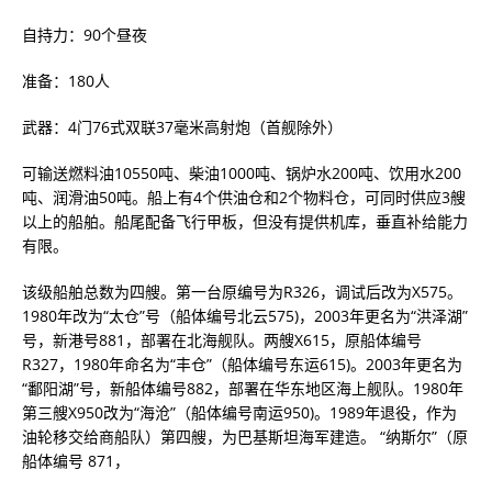
自持力：90个昼夜
准备：180人
武器：4门76式双联37毫米高射炮（首舰除外）
可输送燃料油10550吨、柴油1000吨、锅炉水200吨、饮用水200
吨、润滑油50吨。船上有4个供油仓和2个物料仓，可同时供应3艘
以上的船舶。船尾配备飞行甲板，但没有提供机库，垂直补给能力
有限。
该级船舶总数为四艘。第一台原编号为R326，调试后改为X575。
1980年改为“太仓”号（船体编号北云575)，2003年更名为“洪泽湖”
号，新港号881，部署在北海舰队。两艘X615，原船体编号
R327，1980年命名为“丰仓”（船体编号东运615)。2003年更名为
“鄱阳湖”号，新船体编号882，部署在华东地区海上舰队。1980年
第三艘X950改为“海沧”（船体编号南运950)。1989年退役，作为
油轮移交给商船队）第四艘，为巴基斯坦海军建造。 “纳斯尔”（原
船体编号 871，