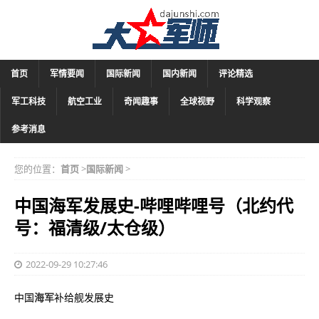
首页
军情要闻
国际新闻
国内新闻
评论精选
军工科技
航空工业
奇闻趣事
全球视野
科学观察
参考消息
您的位置：
首页
>
国际新闻
>
中国海军发展史-哔哩哔哩号（北约代
号：福清级/太仓级）
2022-09-29 10:27:46
中国
海军
补给舰发展史