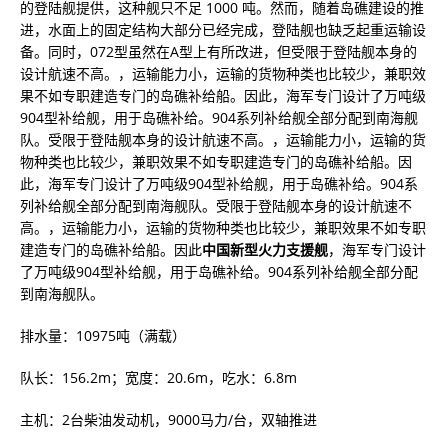
的登陆舰提供，这种舰只不足 1000 吨。然而，随着岛礁建设的推
进，水面上的固定结构大部分已经完成，登陆舰也缺乏起重运输设
备。同时，072型虽然在A型上有所改进，但受限于登陆舰本身的
设计航速不高。，运输能力小，运输的货物种类也比较少，兼职效
果不如专职建造专门的岛礁补给船。因此，海军专门设计了万吨级
904型补给舰，用于岛礁补给。904系列补给舰全部分配到南海舰
队。受限于登陆舰本身的设计航速不高。，运输能力小，运输的货
物种类也比较少，兼职效果不如专职建造专门的岛礁补给船。因
此，海军专门设计了万吨级904型补给舰，用于岛礁补给。904系
列补给舰全部分配到南海舰队。受限于登陆舰本身的设计航速不
高。，运输能力小，运输的货物种类也比较少，兼职效果不如专职
建造专门的岛礁补给船。因此
中国新型火力支援舰
，海军专门设计
了万吨级904型补给舰，用于岛礁补给。904系列补给舰全部分配
到南海舰队。
排水量：10975吨（满载）
队长：156.2m；宽度：20.6m，吃水：6.8m
主机：2台柴油发动机，9000马力/台，双轴推进