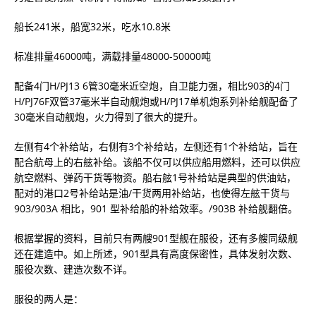
船长241米，船宽32米，吃水10.8米
标准排量46000吨，满载排量48000-50000吨
配备4门H/PJ13 6管30毫米近空炮，自卫能力强，相比903的4门
H/PJ76F双管37毫米半自动舰炮或H/PJ17单机炮系列补给舰配备了
30毫米自动舰炮，火力得到了很大的提升。
左侧有4个补给站，右侧有3个补给站，左侧还有1个补给站，旨在
配合航母上的右舷补给。该船不仅可以供应船用燃料，还可以供应
航空燃料、弹药干货等物资。船右舷1号补给站是典型的供油站，
配对的港口2号补给站是油/干货两用补给站，也使得左舷干货与
903/903A 相比，901 型补给船的补给效率。/903B 补给舰翻倍。
根据掌握的资料，目前只有两艘901型舰在服役，还有多艘同级舰
还在建造中。如上所述，901型具有高度保密性，具体发射次数、
服役次数、建造次数不详。
服役的两人是：