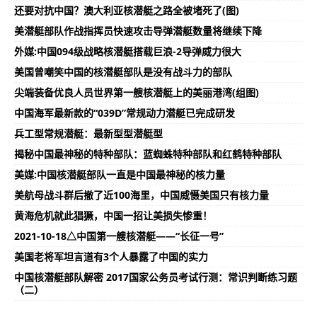
还要对抗中国？澳大利亚核潜艇之路全被堵死了(图)
美潜艇部队作战指挥员快速攻击导弹潜艇数量将继续下降
外媒:中国094级战略核潜艇搭载巨浪-2导弹威力很大
美国曾嘲笑中国的核潜艇部队是没有战斗力的部队
尖端装备优良人员世界第一艘核潜艇上的美丽港湾(组图)
中国海军最新款的“039D”常规动力潜艇已完成研发
兵工型常规潜艇：最新型型潜艇型
揭秘中国最神秘的特种部队：蓝蜘蛛特种部队和红鹤特种部队
美媒:中国核潜艇部队一直是中国最神秘的核力量
美航母战斗群后撤了近100海里，中国威慑美国只有核力量
黄海危机就此猖獗，中国一招让美损失惨重！
2021-10-18△中国第一艘核潜艇——“长征一号”
美国老将军坦言道有3个人暴露了中国的实力
中国核潜艇部队解密 2017国家公务员考试行测：常识判断练习题
（二）