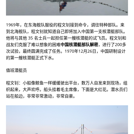
1969年，在东海舰队服役的程文钊接到命令，调往特种部队。来
到北海舰队，程文钊就知道自己即将加入中国第一支核潜艇部队。
他将与其他 35 名士兵一起担任第一艘核潜艇的试飞员。程文钊和
战友们克服了难以想象的困难
中国核潜艇部队解密
，进行了200多
次试验，最终圆满完成了任务。1970年12月26日，中国研制设计
的第一艘核潜艇正式下水。
值班潜艇员
程文钊：小船像鲸鱼一样缓缓驶出平台，数万人自发来到现场，组
织起来，大声欢呼。船头挂着毛主席像，下面是大红花。潜水员们
站在船边，非常非常激动，非常自豪。