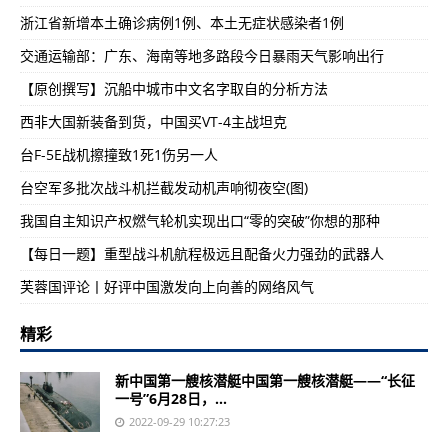
浙江省新增本土确诊病例1例、本土无症状感染者1例
交通运输部：广东、海南等地多路段今日暴雨天气影响出行
【原创撰写】沉船中城市中文名字取自的分析方法
西非大国新装备到货，中国买VT-4主战坦克
台F-5E战机擦撞致1死1伤另一人
台空军多批次战斗机拦截发动机声响彻夜空(图)
我国自主知识产权燃气轮机实现出口“零的突破”你想的那种
【每日一题】重型战斗机航程极远且配备火力强劲的武器人
芙蓉国评论丨好评中国激发向上向善的网络风气
精彩
新中国第一艘核潜艇中国第一艘核潜艇——“长征
一号”6月28日，...
2022-09-29 10:27:23