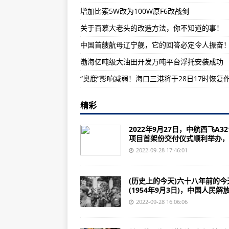
增加比索5W改为100W原F6改战剑
歼7、歼8等三代机占主力机型取得
关于百慕大老头的改造方法，你不知道的事！
美国取消对塞浦路斯武器禁运引关
娃哈哈否认参与“娃茅”白酒产销推
渤海亿吨级大油田开发万吨平台浮托安装成功
精彩
2022年9月27日，中航西飞A3
项目首架份交付仪式顺利举办，..
2022-09-28 17:46:01
(历史上的今天)六十八年前的今
(1954年9月3日)，中国人民解放军
2022-09-28 16:06:06