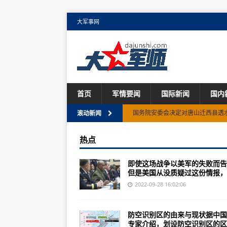
大军事网
首页
军情要闻
国际新闻
国内
国务院安委会决定对唐山迁西县透
滚动新闻
中航西飞A321机翼在天津实现首
热点
中国仿制受挫的外军装备，却因各
即使这场战争以美军的失败而告
051型导弹驱逐舰：中国海军中型
但是美国从没质疑过这份情报，..
新的管理暂行条例最新进展：基准军
2022-09-28 16:02:06
红色记忆(历史上的今天)——六十
防空识别区的由来与现状据中国
阿富汗猎犬多少钱一只？智商低的
专家介绍，划设防空识别区的区..