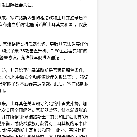
引发国际社会关注。
以来，塞浦路斯内部的希腊族和土耳其族矛盾不
宣布建立所谓“北塞浦路斯土耳其共和国”，仅获
国对塞浦路斯实行武器禁运，导致其无法购买任何
买了米-35攻击直升机、T-80主战坦克和“道
国还签署协议，允许俄军舰进入塞港口。
利益，并开始评估塞浦路斯是否满足解禁条件，
通过《东地中海安全和能源伙伴关系法案》，强调
部分解除了对塞武器禁运制裁。此后，塞浦路斯多
口。
以来，土耳其在美国领导的北约中备受排挤，加
此次美国全面解除对塞武器禁运，使本就紧张的
并在所谓“北塞浦路斯土耳其共和国”驻扎有3万
量平衡，或使希腊族可获得对土耳其族的军事优
“北塞浦路斯土耳其共和国”。此外，塞浦路斯
路斯问题上展开激烈博弈，不排除希腊介入的可