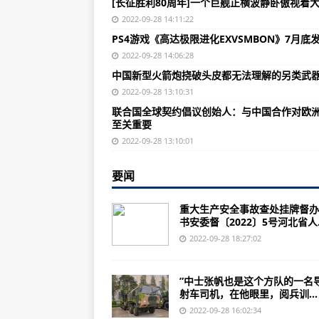
[长征胜利80周年]一个巨舰正横波静卧傲视着
中国空军战力排行榜：354对空搜索
2022-09-28 14:11:22
志愿军入朝黑人团战斗力到底啥战
PS4游戏《高达极限进化EXVSMBON》7月底
中美两国海军的发展又会有什么样
2022-09-28 14:06:28
中国新型火箭炮挠破头皮都无法理解的另类武
世界航母百年历史：中国官兵的期
2022-09-28 13:10:31
以色列展示新采购的导弹和火箭炮武
联合国全球契约倡议创始人：与中国合作对欧
至关重要
“公说公有理，婆说婆有理”的“百搭
2022-09-28 13:10:01
“核常兼备”的洲际导弹，军博馆曝
要闻
赛博朋克的《攻壳机动队2：无罪》(
增加比索5W改为100W原F6改战剑
重大生产安全事故查处挂牌督办
书安委督〔2022〕5号河北省人..
水浒中，武松，“酒壮怂人胆”，这
2022-09-28 18:27:02
[长征胜利80周年]一个巨舰正横波
台海紧张局势被佩洛西访台拱起来
”中士张帆也是这个方队的一名
射车司机，在他眼里，阅兵训...
德国海军潜艇部队官兵艇上的生活
2022-09-28 16:02:34