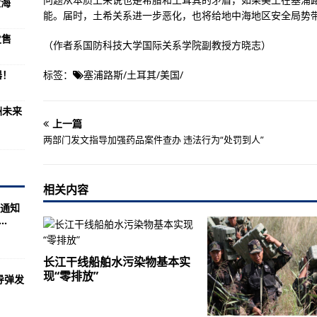
大海
雷达(组图)
能。届时，土希关系进一步恶化，也将给地中海地区安全局势
力？好笑
发售
（作者系国防科技大学国际关系学院副教授方晓志）
？普级导弹巡洋舰9艘
器！
标签：
塞浦路斯
/
土耳其
/
美国
/
盼和如山的重任
器系统(组图)
洲未来
上一篇
利器”各国军队
两部门发文指导加强药品案件查办 违法行为“处罚到人”
光
图)
相关内容
通知
.
种说法是否正确？
静卧傲视着大海
长江干线船舶水污染物基本实
之后中国大规模军演
现“零排放”
导弹发
环境和饮食条件