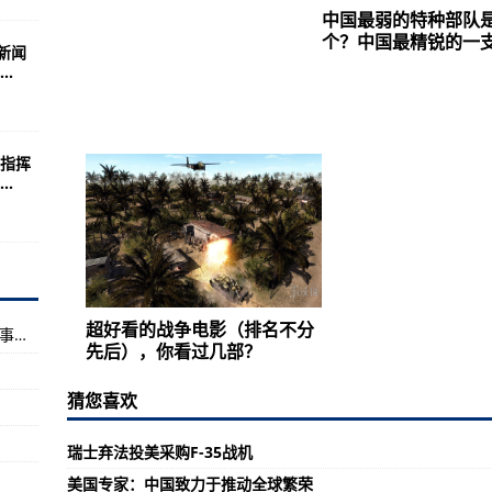
知道的事！
中国最弱的特种部队
I战斗机III
个？中国最精锐的一
新闻
.
待大秦基金、羽翰资产等机构调研
ON》7月底发售
国最精锐的一支部队
指挥
.
骼”装备“首次亮相”
战友你们可好？
解的另类武器！
域互联互通图景渐清晰
超好看的战争电影（排名不分
娃哈哈否认参与“娃茅”白酒产销推广：已要求涉事方立即停止不当宣传
令人振奋！(组图)
先后），你看过几部？
！
荣
猜您喜欢
国合作对欧洲未来至关重要
的小伙伴们
瑞士弃法投美采购F-35战机
美国专家：中国致力于推动全球繁荣
后娱乐用的吗？