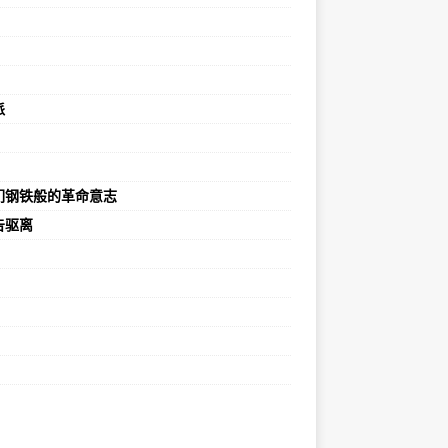
派
们钢铁般的革命意志
告驱离