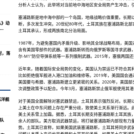
造16轮导弹发射车
分析人士认为，此举将对当前地中海地区安全局势产生冲击，
不明飞行物引发国际社会关注
塞浦路斯是地中海中部的一个岛国，地缘战略价值重要。长期
队》动
断，多次发生冲突。20世纪80年代，土耳其族在塞浦路斯北部
室接总参保密电话
.
土耳其承认，形成两族南北分治局面。
倍
1987年，为避免塞国内矛盾升级、影响其全球战略布局，美
窃取志愿军秘密情报(图)
含有美国零部件的武器。塞浦路斯转而向俄罗斯等国寻求武器，购
时，落
尔-M1”防空导弹系统等一系列俄制武器。2015年，塞俄两
近年来，随着国际安全局势的变化，美国认为禁运已不符合其
违法行为“处罚到人”
比如拒绝俄军舰进入港口加油和维修等。2019年，美国国会
美国要与希腊、塞浦路斯建立更紧密的关系。2020年，美国
次调整政策予以配合。今年3月，塞浦路斯禁止俄军舰使用其港
巡洋舰
对于美国全面解除对塞武器禁运，土耳其表示强烈反对。长期
排放”
上美土在中东问题上存在严重分歧，致使美土关系渐行渐远。
美土关系雪上加霜。据悉，土耳其长期支持塞浦路斯土耳其族，
示要注意
军队
余人的部队。美方取消武器禁运，将打破塞浦路斯内部现有力
金资产1.7亿余元
势。土耳其已宣称，如果美国武装塞浦路斯，土耳其将同步武装
问题从本质上来说也是希腊和土耳其的矛盾，如果美土在塞浦