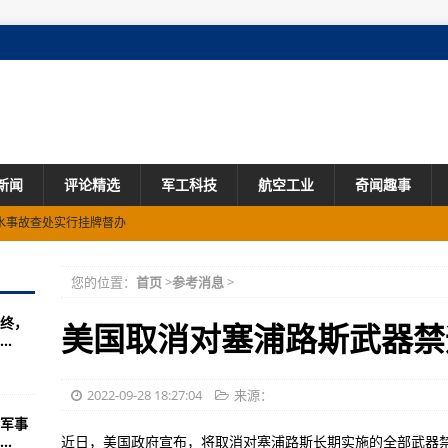
新闻
评论精选
军工科技
航空工业
奇闻趣事
水事故查处实行挂牌督办
架份交付
您的位置：
首页
>
参考消息
>
种原因仿制！
终，
水面舰只严重不足
美国取消对塞浦路斯武器禁
.
衔和辅助军衔(图)
八年前的
2022-09-28 18:27:04
来源：
军事
原因是什么？
.
近日，美国政府宣布，将取消对塞浦路斯长期实施的全部武器禁