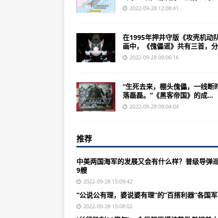
简氏防务周刊：巴基斯坦展示中国制
2022-09-28 12:08:41
朝美更是小摩擦不断朝鲜接连发射
在1995年押井守版《攻壳机动
1958年7月叶飞火速回福州作战
画中，《傀儡谣》共有三首，分..
中国最“金贵”的车：造价贵更是百
2022-09-28 09:06:16
美国中情报局一九九四年高科技手段
“生死去来，棚头傀儡，一线断
多地寻人！涉及这两趟列车
落磊磊。”《黑客帝国》的成...
波兰向德国索赔揭开欧洲裂痕
2022-09-28 09:04:04
两部门发文指导加强药品案件查办 
推荐
巴西军机瞄准美国市场
瑞士弃法投美采购F-35战机
中美两国海军的发展又会有什么样？普级导弹
9艘
长江干线船舶水污染物基本实现“零
2022-09-28 15:09:42
国庆节临近 健康快乐过假期这些提
“公说公有理，婆说婆有理”的“百搭利器”各国
上海警方侦破一批跨境赌博案 收缴资
2022-09-28 15:08:02