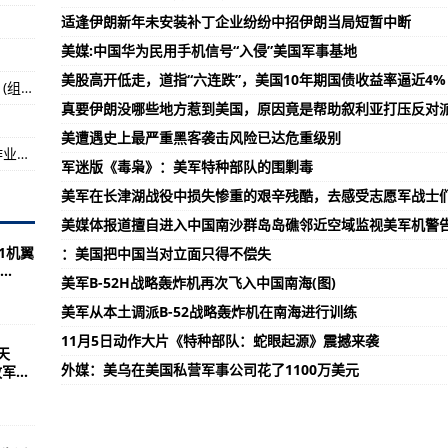
适逢伊朗新年未安装补丁企业纷纷中招伊朗当局短暂中断
实质进展
美媒:中国华为民用手机信号“入侵”美国军事基地
注
美股高开低走，道指“六连跌”，美国10年期国债收益率逼近4%
中国首艘航母辽宁舰，它的回答必定令人振奋！(组图)
广：已要求涉事方立即停止不当宣传
真要伊朗没哪些地方惹到美国，原因竟是帮助叙利亚打压反对
美遭遇史上最严重黑客袭击风险已达危重级别
“奥鹿”影响减弱！海口三港将于28日17时恢复作业！未来2天海口仍有较强降水
军迷版《毒枭》：美军特种部队的围剿毒
美军在长津湖战役中损失惨重的艰辛残酷，去感受志愿军战士
美媒体报道擅自进入中国南沙群岛岛礁邻近空域监视美军机警
21机翼
：美国把中国当对立面只得不偿失
.
美军B-52H战略轰炸机再次飞入中国南海(图)
美军从本土调派B-52战略轰炸机在南海进行训练
11月5日动作大片《特种部队：蛇眼起源》震撼来袭
天
外媒：美乌在美国私营军事公司花了1100万美元
...