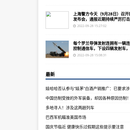
关于百慕大老头的改造方法，你不
二战初期的著名战斗机之一服役霍克II
上海警方今天（9月28日）召开
发布会，通报近期持续严厉打击..
解放军单兵装备有多贵 万里马接
2022-09-28 15:27:02
PS4游戏《高达极限进化EXVSMB
中国最弱的特种部队是哪一个？中
每个罗兰导弹发射连拥有一辆连
控制通信车，下设四辆发射车，..
西藏军区边防部队中首见的“单兵外骨
2022-09-28 15:08:31
侯增义部队军官成长的摇篮(组图)
中国新型火箭炮挠破头皮都无法理
最新
通讯：中泰铁路建设逐步推进 区
中国首艘航母辽宁舰，它的回答必定
中国仿制受挫的外军装备，却因各种原因仿制
美国专家：中国致力于推动全球繁
多地寻人！涉及这两趟列车
联合国全球契约倡议创始人：与中
巴西军机瞄准美国市场
《高达破坏者3》评测：喜欢高达
国庆节临近 健康快乐过假期这些提示要注意
“机器狗”是战士们在枯燥的演习之