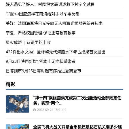
好人遇见了好人！村民倪太高讲述救下甘宇全过程
军报:中国应怎样在南海给对手以军事反制
美媒：法国海军将目光投向无人机激光武器等新兴技术
宁夏：严格校园管理 保证正常教育教学
星火成炬 | 诗词里的丰收
422件出水文物！圣杯屿元代海船水下考古成果首次展出
9月23日陕西新增1例本土无症状感染者
日喀则市9月25日零时起有序推进复商复市
精彩
“神十四”乘组圆满完成第二次出舱活动全部既定任
务，实现“两个...
2022-09-24 15:01:10
全民飞机大战关羽是金币机还是钻石机关羽多少钱