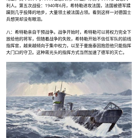
利人。第五次战役：1940年6月，希特勒进攻法国，法国被德军蹂
躏到几乎投降的地步，大量领土被法国占领。看到这样一对德国士
兵想哭却没有眼泪。
八：希特勒亲自干预战争。战争开始时，希特勒可以将权力完全下
放给他的将军，但随着战争的失败，希特勒开始不信任军队的前线
指挥官，越来越倾向于集中权力，以至于曼施泰因​​抱怨他只能指挥
大门口的守卫。这种蒋光头的指挥方式当然加速了德军的灭亡。