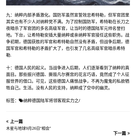
九：纳粹内部矛盾激化。国防军虽然宣誓效忠希特勒，但军官团里
其实也有不少人对纳粹党不满。为了控制国防军，希特勒在长刀之
夜暗杀了军官团的多名高级军官，让当时的德国陆军元帅名誉扫
地。下台，让希特勒安插大量纳粹或亲纳粹军官接任这些职务。战
争初期，德国获胜的军官和希特勒自然没有矛盾，但战争后期，德
国军官和希特勒的矛盾扩大了，也引发了几名高级军官暗杀希特
勒.
十：德国人民的起义。当战争进入后期，人们逐渐看到了纳粹的真
面目。那些振兴德国、撕毁凡尔赛宫的花言巧语，竟然成了个人征
服世界的借口。可见，这些德国人痛恨战争，不再为魔鬼的私欲牺
牲自己。生活。没有人民的支持，纳粹成了空中的幽灵。
标签：
纳粹德国陆军将领客观实力之
/
上一篇
木星与地球9月26日“相会”
下一篇