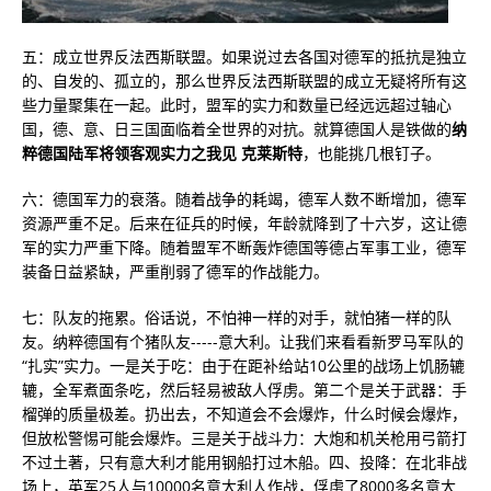
五：成立世界反法西斯联盟。如果说过去各国对德军的抵抗是独立
的、自发的、孤立的，那么世界反法西斯联盟的成立无疑将所有这
些力量聚集在一起。此时，盟军的实力和数量已经远远超过轴心
国，德、意、日三国面临着全世界的对抗。就算德国人是铁做的
纳
粹德国陆军将领客观实力之我见 克莱斯特
，也能挑几根钉子。
六：德国军力的衰落。随着战争的耗竭，德军人数不断增加，德军
资源严重不足。后来在征兵的时候，年龄就降到了十六岁，这让德
军的实力严重下降。随着盟军不断轰炸德国等德占军事工业，德军
装备日益紧缺，严重削弱了德军的作战能力。
七：队友的拖累。俗话说，不怕神一样的对手，就怕猪一样的队
友。纳粹德国有个猪队友-----意大利。让我们来看看新罗马军队的
“扎实”实力。一是关于吃：由于在距补给站10公里的战场上饥肠辘
辘，全军煮面条吃，然后轻易被敌人俘虏。第二个是关于武器：手
榴弹的质量极差。扔出去，不知道会不会爆炸，什么时候会爆炸，
但放松警惕可能会爆炸。三是关于战斗力：大炮和机关枪用弓箭打
不过土著，只有意大利才能用钢船打过木船。四、投降：在北非战
场上，英军25人与10000名意大利人作战，俘虏了8000多名意大