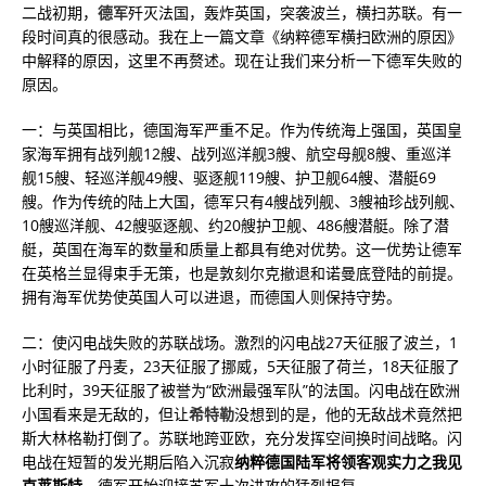
二战初期，
德军
歼灭法国，轰炸英国，突袭波兰，横扫苏联。有一
段时间真的很感动。我在上一篇文章《纳粹德军横扫欧洲的原因》
中解释的原因，这里不再赘述。现在让我们来分析一下德军失败的
原因。
一：与英国相比，德国海军严重不足。作为传统海上强国，英国皇
家海军拥有战列舰12艘、战列巡洋舰3艘、航空母舰8艘、重巡洋
舰15艘、轻巡洋舰49艘、驱逐舰119艘、护卫舰64艘、潜艇69
艘。作为传统的陆上大国，德军只有4艘战列舰、3艘袖珍战列舰、
10艘巡洋舰、42艘驱逐舰、约20艘护卫舰、486艘潜艇。除了潜
艇，英国在海军的数量和质量上都具有绝对优势。这一优势让德军
在英格兰显得束手无策，也是敦刻尔克撤退和诺曼底登陆的前提。
拥有海军优势使英国人可以进退，而德国人则保持守势。
二：使闪电战失败的苏联战场。激烈的闪电战27天征服了波兰，1
小时征服了丹麦，23天征服了挪威，5天征服了荷兰，18天征服了
比利时，39天征服了被誉为“欧洲最强军队”的法国。闪电战在欧洲
小国看来是无敌的，但让
希特勒
没想到的是，他的无敌战术竟然把
斯大林格勒打倒了。苏联地跨亚欧，充分发挥空间换时间战略。闪
电战在短暂的发光期后陷入沉寂
纳粹德国陆军将领客观实力之我见
克莱斯特
，德军开始迎接苏军十次进攻的猛烈报复。