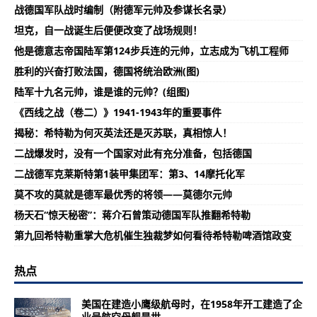
战德国军队战时编制（附德军元帅及参谋长名录）
坦克，自一战诞生后便便改变了战场规则！
他是德意志帝国陆军第124步兵连的元帅，立志成为飞机工程师
胜利的兴奋打败法国，德国将统治欧洲(图)
陆军十九名元帅，谁是谁的元帅？(组图)
《西线之战（卷二）》1941-1943年的重要事件
揭秘：希特勒为何灭英法还是灭苏联，真相惊人！
二战爆发时，没有一个国家对此有充分准备，包括德国
二战德军克莱斯特第1装甲集团军：第3、14摩托化军
莫不攻的莫就是德军最优秀的将领——莫德尔元帅
杨天石“惊天秘密”：蒋介石曾策动德国军队推翻希特勒
第九回希特勒重掌大危机催生独裁梦如何看待希特勒啤酒馆政变
热点
美国在建造小鹰级航母时，在1958年开工建造了企
业号航空母舰是世...