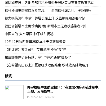
国际减灾日：各地各部门积极组织开展防灾减灾宣传教育活动
秸秆还田生态效益逐步显现——全国秸秆综合利用率超88%
视力损伤流行率随年龄增长而上升 这些护眼知识要牢记
福建省新增本土确诊病例3例 新增本土无症状感染者2例
中国人的“太空菜园”种了啥？揭秘
10月12日陕西新增25例本土无症状感染者
【地评线】紫金e评：节粮爱粮 不负“食”光
拉尼娜事件仍在持续，今年“冷冬”还是“暖冬”？
【在希望的田野上】夏粮旺季收购结束 秋粮收购陆续展开
精彩
郑宇航摄中国航空报讯：“在翼龙-3的研制过程中，
上舰、反潜都在...
2022-11-11 17:46:02