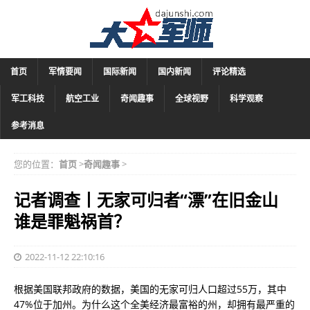
首页
军情要闻
国际新闻
国内新闻
评论精选
军工科技
航空工业
奇闻趣事
全球视野
科学观察
参考消息
您的位置：
首页
>
奇闻趣事
>
记者调查丨无家可归者“漂”在旧金山
谁是罪魁祸首？
2022-11-12 22:10:16
根据美国联邦政府的数据，美国的无家可归人口超过55万，其中
47%位于加州。为什么这个全美经济最富裕的州，却拥有最严重的