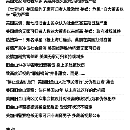
美国无家可归者众多 美媒称是失败政策的综合产物
【世界说】美国纽约无家可归者人数激增 美媒：危机 “自大萧条以
来 ”最为严重
美国民调：超七成旧金山民众认为社会贫富差距日益严重
美国纽约无家可归者人数达大萧条以来新高 美媒：政府难辞其咎
热搜第一！知名球星飞抵上海后确诊，此前在美国打过疫苗
疫情严重冲击社会经济 美国旅游胜地挤满无家可归者
疫情加剧贫富差距 美国无家可归者持续增多
旧金山94岁华裔老妇遭袭击 身上多处被砍伤
致高度近视的“罪魁祸首”并非甜食，而是……
“停止亚裔仇恨”！美国旧金山大批市民进行“反仇视亚裔”集会
美国旧金山亚裔：住在美国53年 从未有过这样的危机感
美国旧金山湾区民众集会抗议针对亚裔的歧视行为和仇恨犯罪
旧金山华裔婆婆遇袭奋起反击 受惊吓状况不稳定
美加州警察枪杀无家可归非洲裔男子 多段新视频公布