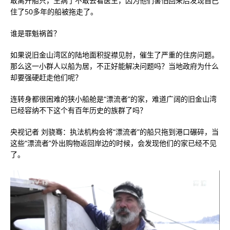
敢离开船只，生病了不敢去看医生，因为他们害怕回来后发现自己
住了50多年的船被拖走了。
谁是罪魁祸首？
如果说旧金山湾区的陆地面积捉襟见肘，催生了严重的住房问题。
那么这一小群人以船为居，不正好能解决问题吗？当地政府为什么
却要强硬赶走他们呢？
连转身都很困难的狭小船舱是“漂流者”的家，难道广阔的旧金山湾
已经容纳不下这个有百年历史的族群了吗？
央视记者 刘骁骞：执法机构会将“漂流者”的船只拖到港口碾碎，当
这些“漂流者”外出购物返回岸边的时候，会发现他们的家已经不见
了。