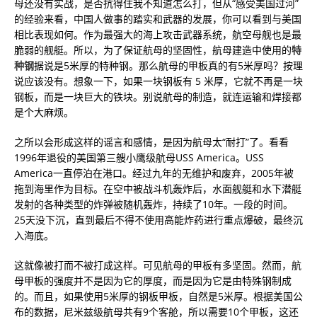
母还没有实战，是否抗得住我不知道怎么打，但从“感受美国过河”
的经验来看，中国人做事的踏实和武器的发展，你可以看到与美国
相比表现如何。作为最强大的海上攻击武器系统，航空母舰也是最
脆弱的舰艇。所以，为了保证航母的坚固性，航母建造中使用的
特
种钢
据说是5米厚的特种钢。那么航母的甲板真的有5米厚吗？按理
说应该没有。想象一下，如果一块钢板有 5 米厚，它就不再是一块
钢板，而是一块巨大的铁块。别说航母的制造，就连运输和焊接都
是个大麻烦。
之所以会形成这样的谣言和感情，是因为航母太“耐打”了。看看
1996年退役的美国第三艘小鹰级航母USS America。USS
America一直停泊在港口。经过九年的无维护和废弃，2005年被
拖到海里作为目标。在空中被战斗机轰炸后，水面舰艇和水下潜艇
发射的各种类型的炸弹被随机轰炸，持续了10年。一段的时间。
25天没下沉，直到最后不得不使用高能炸药进行重点爆破，最终沉
入海底。
这就像被打而不被打成这样。可见航母的甲板有多坚固。然而，航
母甲板的强度并不是因为它的厚度，而是因为它是由特殊钢制成
的。而且，如果使用5米厚的钢板甲板，自然是5米厚。根据美国公
布的数据，尼米兹级航母共有9个客舱，所以需要10个甲板，这还