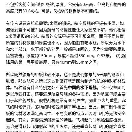
不包括客舱空间和裸甲板的厚度。它只有50米高，但岛屿和桅杆的
高度只有30.64米。可见，5米厚的钢板是不可能的。
有传言说建造航母需要5米厚的钢板。航空母舰的甲板有多厚，如
何做到坚不可摧？因为航母的防撞性能让大家迷惑不解，他们相信
5米厚钢板的传说。航母的实际甲板不可能那么厚，而且不同位置
所需的钢材数量和厚度也不同。因为船舶有吃水线，所以分为水下
和水上部分。水下部分的外壳一般都是加固的，因为它需要防腐和
鱼雷攻击。厚度约150mm，厚度不超过330mm。0.33米，飞机起
降用的第一层甲板最厚，只有40mm到55mm之间，
所以既然航母的甲板比较不厚，也不是我们想象的5米厚的铜墙和
铁墙，那么航母之所以这么耐敲打就是因为制造飞机的特殊钢材载
体。特种钢有什么特别之处？首先
中国的水下母舰
，它不仅坚固到
足以承受打击，还要满足航空母舰的各种需求，因为航空母舰主要
用于起降舰载机。舰载战机通常有30吨左右，如此巨大的重量。起
飞的时候还好，落地的时候就撞到了甲板上。因此，用于制作桥面
板的钢材必须满足高韧性、不易变形的特点，否则飞机将无法安全
起降。其次，需要满足耐高温的特性。飞机起飞时尾焰温度极高。
无论是滑跃起飞弹射起飞的阻火罩，还是垂直起降飞机的尾焰直接