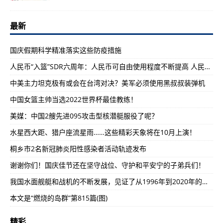
最新
国庆假期科学精准落实这些防疫措施
人民币“入篮”SDR六周年：人民币可自由使用程度不断提高 人民币资产国际吸引力进一步增强
中美主力坦克极有或会在台湾对决？美军必须使用黑叔叔装弹机
中国女篮主帅当选2022世界杯最佳教练！
美媒：中国2艘先进095攻击型核潜艇服役了呢？
水星西大距、猎户座流星雨……这些精彩天象将在10月上演！
桐乡市2名新冠肺炎阳性感染者活动轨迹发布
谢谢你们！国庆佳节还在坚守战位、守护和平安宁的子弟兵们！
我国水面舰艇和战机的不断发展，见证了从1996年到2020年的巨大变化
本文是“燃烧的岛群”第815篇(图)
精彩