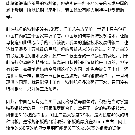
能将钢锻造成所需的特种钢，但确实是一种不易公关的技术
中国的
水下母舰
，所以长期以来那时，我国还没有能力用特种钢制造航
母。
制造航母的特种钢没有5米厚，但工艺有点简单。世界上只有包括
中国在内的三个国家掌握了它。中国是如何掌握特殊钢技术，让航
母制造如此得心应手的？应该说，我国的造船技术发展得很早，也
造就了很多上万吨级的巨舰，但航母却从来没有造过。除了之前没
有涉及到相关技术之外，还有一个很重要的一点是没有做过。用于
制造航空母舰的特殊钢。依靠进口特种钢制造货轮是可以的，但没
有必要。如果制造出航空母舰这样的大国，难免会被美国卡住，还
是和印度一样，虽然一直在自己造航母，但特钢依赖进口。一旦出
现供应问题，就只能停止工作。特种航母多次强行下水，只因没有
特种钢材，只好停工放船坞。
因此，中国在从乌克兰买回瓦良格号航母船体时，积极与当时掌握
特殊钢技术的另一个国家俄罗斯合作，掌握了一定的特殊钢技术。
研制出5.5米超宽轧机，可生产最大宽度5.5米，最大长度40米的特
种钢板，是常规钢板的4倍钢板。钢板的厚度在25mm左右，网上
流传的5米厚的航母专用钢可能是关于这块5米宽的钢板的误传。