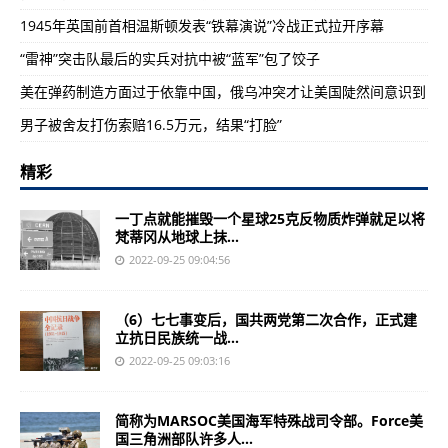
1945年英国前首相温斯顿发表“铁幕演说”冷战正式拉开序幕
“雷神”突击队最后的实兵对抗中被“蓝军”包了饺子
美在弹药制造方面过于依靠中国，俄乌冲突才让美国陡然间意识到
男子被舍友打伤索赔16.5万元，结果“打脸”
精彩
一丁点就能摧毁一个星球25克反物质炸弹就足以将
梵蒂冈从地球上抹...
2022-09-25 09:04:56
（6）七七事变后，国共两党第二次合作，正式建
立抗日民族统一战...
2022-09-25 09:03:16
简称为MARSOC美国海军特殊战司令部。Force美
国三角洲部队许多人...