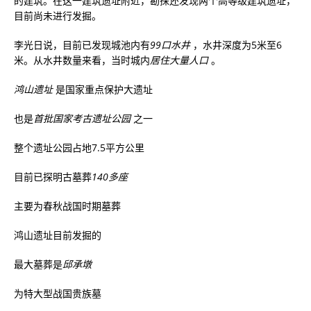
的建筑。在这一建筑遗址附近，勘探还发现两个高等级建筑遗址，
目前尚未进行发掘。
李光日说，目前已发现城池内有
99口水井
，水井深度为5米至6
米。从水井数量来看，当时城内
居住大量人口
。
鸿山遗址
是国家重点保护大遗址
也是
首批国家考古遗址公园
之一
整个遗址公园占地7.5平方公里
目前已探明古墓葬
140多座
主要为春秋战国时期墓葬
鸿山遗址目前发掘的
最大墓葬是
邱承墩
为特大型战国贵族墓