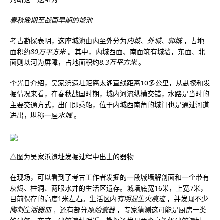
春秋晚期至战国早期的城池
考古勘探表明，这座城池由内至外分为
内城、外城、郭城
，占地
面积约
80万平方米
。其中，内城西面、南面筑有城墙，东面、北
面则以河为屏障，占地面积约
8.3万平方米
。
李光日介绍，吴家浜遗址距离太湖直线距离10多公里，从勘探和发
掘情况来看，在春秋战国时期，城内河流纵横交错，水路是当时的
主要交通方式，出门即乘船，位于内城西南角的城门也是通过河道
进出，堪称一座
水城
。
△图为吴家浜遗址发掘过程中出土的器物
在现场，可以看到了考古工作者发掘的一段城墙解剖面和一个带有
灰烬、柱洞、两眼水井的生活区遗存。城墙底宽16米，上宽7米，
目前保存的高度1米左右。生活区内
有明显生火痕迹
，并发现不少
陶制生活器皿
，还有部分
原始瓷器
，专家猜测这可能是厨房一类