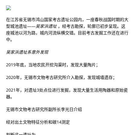
在江苏省无锡市鸿山国家考古遗址公园内，一座春秋战国时期的大
型城池遗址——
吴家浜遗址
，经考古勘探，轮廓已初步呈现。这
座城池以河为路，城内河流纵横交错。目前考古发掘工作还在进行
中。
吴家浜遗址系意外发现
2019年底，当地农民开挖沟渠时，发现大量陶片；
2020年，无锡市文物考古研究所介入勘探，发现城墙遗存；
2021年，对遗址3处点位进行发掘，发现大量生活用陶器和原始瓷
器。
无锡市文物考古研究所副所长李光日介绍
经对出土文物特征分析和碳14测定
判断这一遗址为