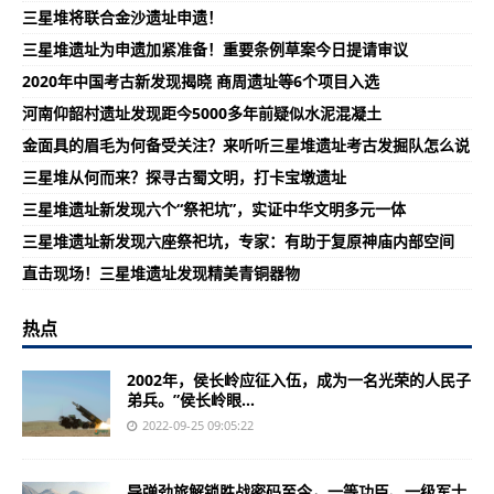
三星堆将联合金沙遗址申遗！
三星堆遗址为申遗加紧准备！重要条例草案今日提请审议
2020年中国考古新发现揭晓 商周遗址等6个项目入选
河南仰韶村遗址发现距今5000多年前疑似水泥混凝土
金面具的眉毛为何备受关注？来听听三星堆遗址考古发掘队怎么说
三星堆从何而来？探寻古蜀文明，打卡宝墩遗址
三星堆遗址新发现六个“祭祀坑”，实证中华文明多元一体
三星堆遗址新发现六座祭祀坑，专家：有助于复原神庙内部空间
直击现场！三星堆遗址发现精美青铜器物
热点
2002年，侯长岭应征入伍，成为一名光荣的人民子
弟兵。”侯长岭眼...
2022-09-25 09:05:22
导弹劲旅解锁胜战密码至今，一等功臣、一级军士