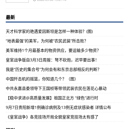
最新
天才科学家的艳遇爱因斯坦是怎样一种体验？(图)
“地表最强”的美军，为何被“农民武装”所击败？
美军维持1个月最基本的物资供应，要运输多少物资？
皇室战争版自3月3日周报：弩不砍炮，迟早要出事！
我是“历史的集合号”为何会有和东京总部相反的判断？
中国歼击机的摇篮，你知道几个？（图）
中共永嘉县委领导下王国桢等带领武装农民在莲花心暴动
【稳中求进@高质量发展】祖国正北方 “绿色”进行时
9月7日贵阳新增1例确诊病例及13例无症状感染者 详情公布
《皇室战争》各竞技场开局全貌皇家竞技场太有感了