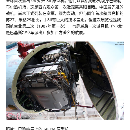
全球首次派出 04 架歼 8II 原型机。他们以真机的形式现身巴黎勒
布尔热机场，这是西方观众第一次近距离亲眼目睹。中国最先进的
战机，尚未正式列装在
空军
，颇为轰动，但与同年首次航展亮相的
苏27、米格29相比， J-8II有巨大的技术差距。但这次展览也是我
国航空业第二次（1987年第一次），也是最后一次派真机（“小龙”
是巴基斯坦空军派出）参加西方著名的航展。
照片：巴黎航展上的 J-8II04 原型机