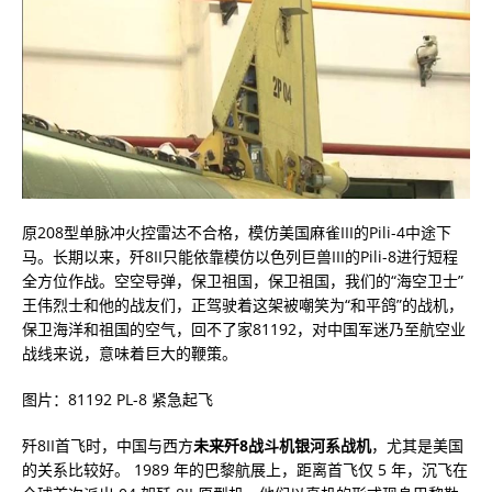
原208型单脉冲火控雷达不合格，模仿美国麻雀III的Pili-4中途下
马。长期以来，歼8II只能依靠模仿以色列巨兽III的Pili-8进行短程
全方位作战。空空导弹，保卫祖国，保卫祖国，我们的“海空卫士”
王伟烈士和他的战友们，正驾驶着这架被嘲笑为“和平鸽”的战机，
保卫海洋和祖国的空气，回不了家81192，对中国军迷乃至航空业
战线来说，意味着巨大的鞭策。
图片：81192 PL-8 紧急起飞
歼8II首飞时，中国与西方
未来歼8战斗机银河系战机
，尤其是美国
的关系比较好。 1989 年的巴黎航展上，距离首飞仅 5 年，沉飞在