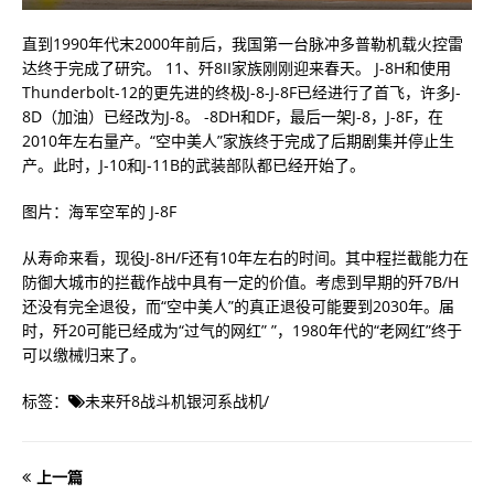
直到1990年代末2000年前后，我国第一台脉冲多普勒机载火控雷
达终于完成了研究。 11、歼8II家族刚刚迎来春天。 J-8H和使用
Thunderbolt-12的更先进的终极J-8-J-8F已经进行了首飞，许多J-
8D（加油）已经改为J-8。 -8DH和DF，最后一架J-8，J-8F，在
2010年左右量产。“空中美人”家族终于完成了后期剧集并停止生
产。此时，J-10和J-11B的武装部队都已经开始了。
图片：海军空军的 J-8F
从寿命来看，现役J-8H/F还有10年左右的时间。其中程拦截能力在
防御大城市的拦截作战中具有一定的价值。考虑到早期的歼7B/H
还没有完全退役，而“空中美人”的真正退役可能要到2030年。届
时，歼20可能已经成为“过气的网红” ”，1980年代的“老网红”终于
可以缴械归来了。
标签：
未来歼8战斗机银河系战机
/
上一篇