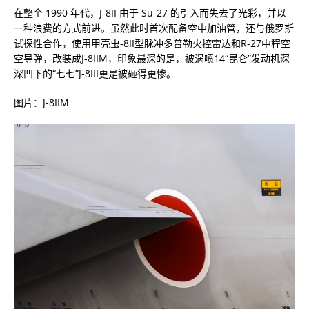
在整个 1990 年代，J-8II 由于 Su-27 的引入而失去了光彩，并以
一种浪费的方式前进。虽然此时首次配备空中加油管，还与俄罗斯
试探性合作，使用甲壳虫-8II型脉冲多普勒火控雷达和R-27中程空
空导弹，改装成J-8IIM，印象最深的是，被涡喷14“昆仑”发动机深
深凹下的“七七”J-8III更是被砸得更惨。
图片：J-8IIM