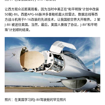
让西方观众近距离观看，因为当时中美正在“和平明珠”计划中改装
50架J-8II。西屋APG-66脉冲多普勒机载火控雷达、数据总线等西
方战斗机用于F-16改装的先进技术，让我国航空界大开眼界。 2 架
J-8II 被送往美国。当然，最后，美国人撕毁了协议，J-8II“和平明
珠”计划顺利结束。
照片：在美国学习的J-8II驾驶舱的罕见照片