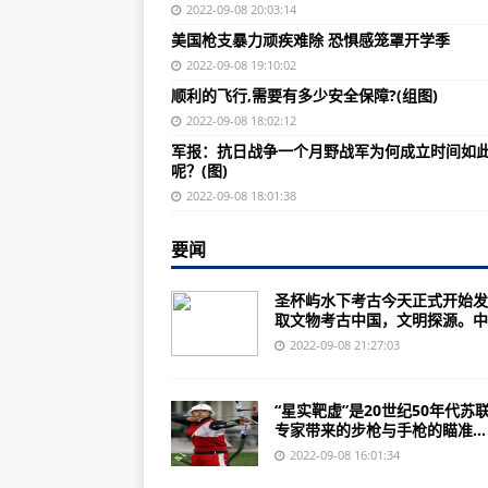
“空中美男”战斗机的发展背景‘震国利器
2022-09-08 20:03:14
美国枪支暴力顽疾难除 恐惧感笼罩开学季
中国预警机航母“山东号”入列：从空警
2022-09-08 19:10:02
AT-802U30亿美元是什么概念？
顺利的飞行,需要有多少安全保障?(组图)
坦克世界闪击战国服12月21日安
2022-09-08 18:02:12
军报：抗日战争一个月野战军为何成立时间如
歼8Ⅱ战斗机发展初期，航空电子
呢？(图)
省军区和省级军区的司令员都是正军
2022-09-08 18:01:38
俄媒:VT-4主战坦克将前往巴基斯
要闻
伊朗要采购苏-35S型战斗机歼-1
圣杯屿水下考古今天正式开始发
空军特种部队地狱周曝光 中暑、脑
取文物考古中国，文明探源。中..
印度为什么偏偏对摩托车表演情有
2022-09-08 21:27:03
越南不得不紧急向俄购买64辆T-5
“星实靶虚”是20世纪50年代苏
歼-10运用空射火箭弹对陆地目标进
专家带来的步枪与手枪的瞄准...
歼8Ⅱ战斗机发展初期，航空电子
2022-09-08 16:01:34