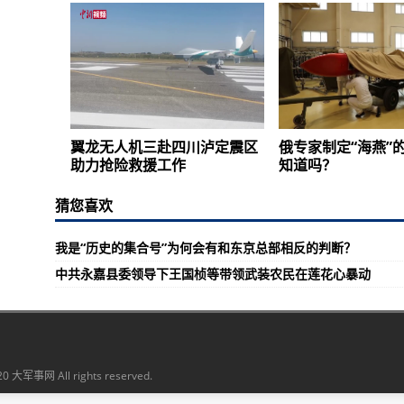
翼龙无人机三赴四川泸定震区
俄专家制定“海燕”
助力抢险救援工作
知道吗？
猜您喜欢
我是“历史的集合号”为何会有和东京总部相反的判断？
中共永嘉县委领导下王国桢等带领武装农民在莲花心暴动
20 大军事网 All rights reserved.