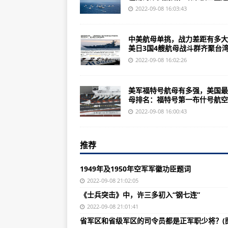
中共永嘉县委领导下王国桢等带领
2022-09-08 16:03:43
除这17公里 其余受“9·5”泸定地
中美航母单挑，战力差距有多大
【稳中求进@高质量发展】祖国正北
美日3国4艘航母战斗群齐聚台湾.
8日0—12时，四川泸州新增无症
2022-09-08 16:02:26
经次生灾害排查未出现较大险情 
美军福特号航母有多强，美国最
9月7日贵阳新增1例确诊病例及13
母排名：福特号第一布什号航空..
福建圣杯屿水下考古首日 数百年前
2022-09-08 16:00:43
歼-8飞机首飞50周年邮折无人隐
推荐
《战舰世界》汉普郡战役任务即将
《皇室战争》各竞技场开局全貌皇
1949年及1950年空军军徽功臣题词
美军F-35隐身战斗机交付速度依旧
2022-09-08 21:02:05
《士兵突击》中，许三多初入“钢七连”
1949年及1950年空军军徽功臣题
2022-09-08 21:01:41
《士兵突击》中，许三多初入“钢七
省军区和省级军区的司令员都是正军职少将？(图