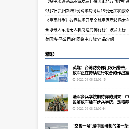
【稳中求进@高质量发展】祖国正北方 “绿色”
济南通报5起享乐主义、奢靡之风
美军维持1个月最基本的物资供应
《皇室战争》各竞技场开局全貌皇家竞技场太
皇室战争版自3月3日周报：弩不砍
全球最大军用无人机制造商排行榜：波音上榜
美国洛-马公司的“网络中心战”产品介绍
精彩
英媒：台湾防务部门发出警告，
放军正在持续进行攻台的作战准..
2022-09-08 22:02:15
陆军步兵学院期待你的到来！中
民解放军陆军步兵学院，是培养..
2022-09-08 22:00:44
“空警一号”是中国研制的第一架