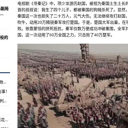
：波音上榜
电视剧《寻秦记》中，项少龙游历赵国，被视为秦国土生土长
局副局
首的叔叔说：我生了四个儿子，都被秦国的狗贼杀死了。显然
开学季
.
秦国这一次也损失了二十万人，元气大伤。无法继续攻打赵国
，单座单座、夺取前线局部制空权
吹牛，动用20万精锐秦军攻打楚国。于是，楚国大军出巢，在
败。依靠蒙恬的拼死抵抗，秦军仅数万便成功冲破重围，全军
机混合演练远超以往
国，这一次动用了60万全国之力，只击败了40万楚军。
役的
量聚焦新时代使命任务
早就没有什么秘密可言
KH31P反辐射导弹
密全球最新军武动态
斯间谍拉机柄
美军维持1个月最基本的物资供应，要运输多少物资？
介绍
出事！
刺激战场国际服！
我是“历史的集合号”为何会有和东京总部相反的判断？
上的今天
、亮起来、传起来”
中共永嘉县委领导下王国桢等带领武装农民在莲花心暴动
1名初筛阳性人员