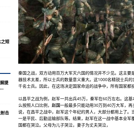
’(图)
-2000开始
美军特种作战司令部
卓公测科技树首度揭秘
此之短
系统是一大瓶颈这几天
职少将？(图)
坦性能演示
秦国之战，双方动用百万大军灭六国的情况并不少见。这主要
0和俄罗斯战机相比之下
器技术太差，所以士兵的数量意义重大。这1000名精锐士兵
掘提
震荡、肌肉撕裂和肺部感染在BUD/S很常见
千名士兵。因此，在这场决定国家命运的战争中，所有国家都
.
独钟？答案是这样的！
以昌平之战为例，赵军一共出兵45万，秦军在60万左右。这
5中型坦克
么按照人口比例，
赵国
一般最多只能动用30万到40万大军，
说，在昌平之战中，赵军这个年纪的男人，大部分都用上了。当
联射击
行攻击是否显得有些“古董”？
一是平民、后勤运输部队等。结果，赵军在这一战中基本全军
系统是一大瓶颈这几天
国都在哭泣。父母为儿子哭泣，妻子为丈夫哭泣，