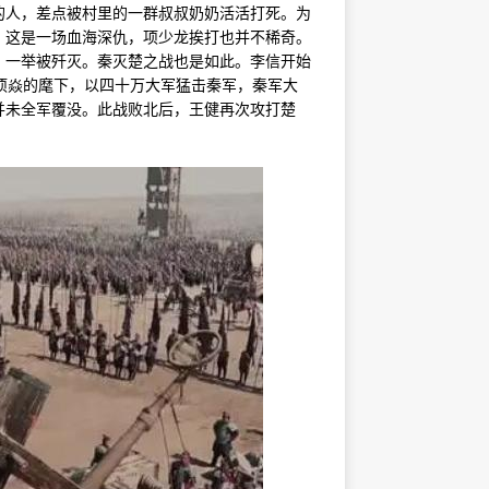
的人，差点被村里的一群叔叔奶奶活活打死。为
，这是一场血海深仇，项少龙挨打也并不稀奇。
，一举被歼灭。秦灭楚之战也是如此。李信开始
项焱的麾下，以四十万大军猛击秦军，秦军大
并未全军覆没。此战败北后，王健再次攻打楚