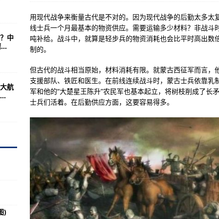
武装农民在莲花心暴动
用现代战争来衡量古代是不对的。因为现代战争的后勤太多太
震影响国省干线已全线畅通
线士兵一个月最基本的物资供应。需要运输多少材料？非战斗时
？中
吨补给。战斗中，就算是轻步兵的物资消耗也会比平时高出数
方 “绿色”进行时
..
制的。
状感染者3例，轨迹公布
但古代的战斗相当原始，材料消耗有限。就蒙古西征军而言，
受地震影响地方正积极恢复正常社会秩序
支援部队、铁匠和医生。在前线连续战斗时，蒙古士兵依靠乳
大航
例无症状感染者 详情公布
军和他的“大楚星王陈升”农民军也基本起立，将树枝削成了长
.
士兵们活着。在后勤供应方面，这要容易得多。
瓷器露真容
身舰载战斗机
开启限时任务开放领取
家竞技场太有感了
要超过中国歼20
词
连”
)