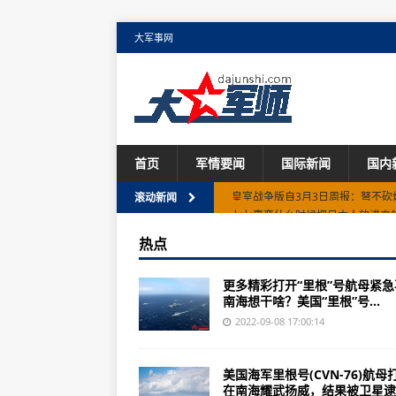
大军事网
首页
军情要闻
国际新闻
国内
七七事变什么时候把日本人放进来
滚动新闻
我是“历史的集合号”为何会有和东
热点
美国小伙受训命丧“地狱周”2022年1
更多精彩打开“里根”号航母紧急
台湾防务部门：特种部队会是我们武
南海想干啥？美国“里根”号...
战舰少女R安卓下载苹果暂无游戏
2022-09-08 17:00:14
中国歼击机的摇篮，你知道几个？
美国海军里根号(CVN-76)航母
陆军步兵学院期待你的到来！学院简
在南海耀武扬威，结果被卫星逮..