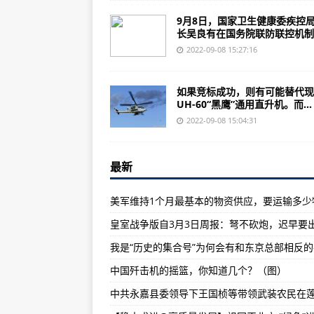
全球最大军用无人机制造商排行榜
9月8日，国家卫生健康委疾控
美国枪支暴力顽疾难除 恐惧感笼罩
长吴良有在国务院联防联控机制..
首批歼-6战斗机交付中国空军使用
2022-09-08 15:27:16
歼-20隐身战斗机和歼16重型战斗
如果竞标成功，则有可能替代现
2016年10月6日武警反恐特战力
UH-60“黑鹰”通用直升机。而...
说实在话，在中国战略军力面前，
2022-09-08 15:04:31
乌克兰空军航空队苏35多用途会挂在
最新
“里根”号7月30日至日至.挖掘解
无缘航展：如何用AR步枪识别俄罗
美国洛-马公司的“网络中心战”产品
皇室战争版自3月3日周报：弩不砍炮，迟早要
和平精英首次加入载具皮肤之前，
B-29轰炸机：波音747一经的历史
中国歼击机的摇篮，你知道几个？（图）
【光明艺评】推动文化遗产“活起来
云南瑞丽市定期区域核酸检测检出