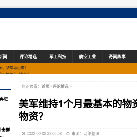
新闻
评论精选
军工科技
航空工业
奇闻趣事
的？根源在《条约》
京总部相反的判断？
您的位置：
首页
>
评论精选
>
月(组图)
再进
力解决台湾问题的“先手”
美军维持1个月最基本的物
简介小米游戏战舰
物资？
（图）
打击群
介(组图)
2022-09-08 22:02:53
来源：网络整理
.