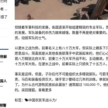
进行时
问题
9月7日贵阳新增1例确诊病例及13例无症状感染者 详情公布
，要运输多少物资？
有感了
炮，迟早要出事！
但随着军事科技的发展，各国逐渐开始组建精锐的专业军队，
的发展，军队装备的杀伤力越来越强，数量不再是绝对重要的
资，动摇军队的士气。
以淝水之战为例，前秦名义上有八十万大军，但实际上嫡系下
愿意战斗。简直就是从其他各族部落手中武装起来的，他们心
称解
晋八万精锐北府大军，前秦三十万大军开战不利，主动撤退。
.
十万大军大败。在淝水之战中，前秦实际上只损失了十五万人
事实是这样。但是，子孙后代不可能组织太多精锐部队。弓箭
贵，马匹和装备投资巨大，骑手至少要经过几年的训练。单就
国人
了。为什么古代游牧民族如此嚣张？通常超过 100,000 个
.
的。返回搜狐，查看更多
标签：
中国农民军战斗力
/
预警