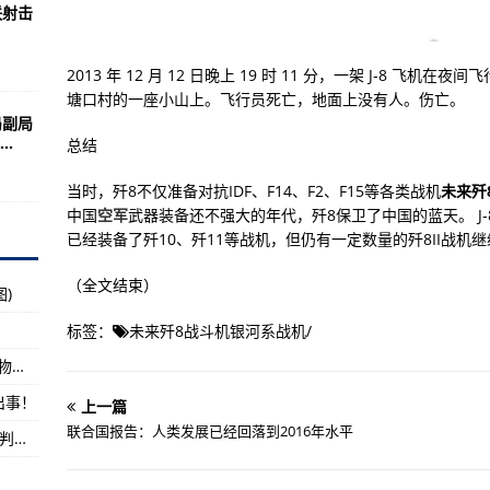
坦性能演示
联射击
0和俄罗斯战机相比之下
2013 年 12 月 12 日晚上 19​​ 时 11 分，一架 J-8
震荡、肌肉撕裂和肺部感染在BUD/S很常见
塘口村的一座小山上。飞行员死亡，地面上没有人。伤亡。
独钟？答案是这样的！
局副局
.
总结
5中型坦克
行攻击是否显得有些“古董”？
当时，歼8不仅准备对抗IDF、F14、F2、F15等各类战机
未来歼
中国
空军
武器装备还不强大的年代，歼8保卫了中国的蓝天。 J-
系统是一大瓶颈这几天
已经装备了歼10、歼11等战机，但仍有一定数量的歼8II战机
：波音上榜
（全文结束）
)
开学季
标签：
未来歼8战斗机银河系战机
/
，单座单座、夺取前线局部制空权
美军维持1个月最基本的物资供应，要运输多少物资？
机混合演练远超以往
出事！
上一篇
量聚焦新时代使命任务
联合国报告：人类发展已经回落到2016年水平
我是“历史的集合号”为何会有和东京总部相反的判断？
早就没有什么秘密可言
KH31P反辐射导弹