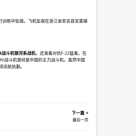
 飞机在夜间飞行训练中坠毁。飞机坠毁在浙江省安吉县宝富镇
8战斗机银河系战机
，还准备对抗F-22猛禽。在
8II战斗机曾经是中国的主力战斗机。虽然中国
继续巡航执勤。
下一篇
最后一页