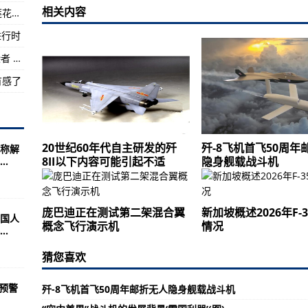
相关内容
中共永嘉县委领导下王国桢等带领武装农民在莲花心暴动
密全球最新军武动态
进行时
以下内容可能引起不适
9月7日贵阳新增1例确诊病例及13例无症状感染者 详情公布
种体验？(图)
有感了
20世纪60年代自主研发的歼
歼-8飞机首飞50周年
称解
8II以下内容可能引起不适
隐身舰载战斗机
.
庞巴迪正在测试第二架混合翼
新加坡概述2026年F-
国人
概念飞行演示机
情况
.
猜您喜欢
预警
歼-8飞机首飞50周年邮折无人隐身舰载战斗机