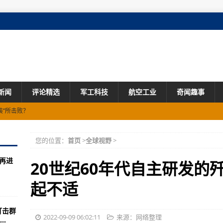
新闻
评论精选
军工科技
航空工业
奇闻趣事
装”所击败？
政年度国防授权法(组图)
您的位置：
首页
>
全球视野
>
大伊万
再进
016年水平
20世纪60年代自主研发的歼
冬“疯狂”储备
起不适
，要运输多少物资？
打击群
炮，迟早要出事！
2022-09-09 06:02:11
来源：网络整理
.