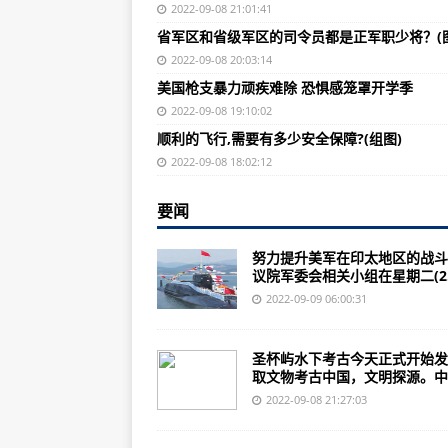
福建圣杯屿水下考古首日 数百年前
2022-09-08 21:01:41
省军区和省级军区的司令员都是正军职少将？(图
歼-8飞机首飞50周年邮折无人隐
2022-09-08 20:03:14
《战舰世界》汉普郡战役任务即将
美国枪支暴力顽疾难除 恐惧感笼罩开学季
《皇室战争》各竞技场开局全貌皇
2022-09-08 19:10:02
顺利的飞行,需要有多少安全保障?(组图)
美军F-35隐身战斗机交付速度依旧
2022-09-08 18:02:12
1949年及1950年空军军徽功臣题
要闻
《士兵突击》中，许三多初入“钢七
“空中美男”战斗机的发展背景‘震国利器
努力提升美军在印太地区的战斗
议院军委会相关小组在星期二(2..
中国预警机航母“山东号”入列：从空警
2022-09-09 06:00:31
AT-802U30亿美元是什么概念？
坦克世界闪击战国服12月21日安
圣杯屿水下考古今天正式开始发
取文物考古中国，文明探源。中..
歼8Ⅱ战斗机发展初期，航空电子
2022-09-08 21:27:03
省军区和省级军区的司令员都是正军