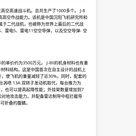
空高速战斗机。总共生产了1000多个。 J-8
提高高空作战能力。该机是中国沉阳飞机研究所和
它属于二代战机，也被称为世界上最后的二代战
8、雷电5、雷电11空空导弹，以及空空导弹- 空
I的单价约为3500万元。 J-8II的机身材料也有重
复合材料结构。这是中国首次在自主设计的战机上
，使飞机的重量减轻了近30%。同时，配套的
两台涡喷 13A 双转子发动机取代，每台推力为
动性，也可以提高起降性能；外挂架数量增加到7
和对地攻击能力。并配备雷达制导中程拦截导
有可折叠的腹鳍。