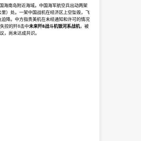
机飞越中国海南岛附近海域。中国海军航空兵出动两架
10公里）处。一架中国战机在经济区上空坠毁，飞
急迫降。中方指责美机在未经通知和许可的情况
被失控的歼8击中
未来歼8战斗机银河系战机
，被
争议，尚未达成共识。