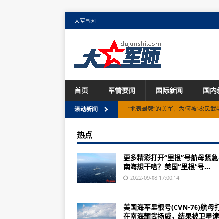
大军事网
首页
军情要闻
国际新闻
国内
“地表最强”的美军，为何被“农民武
滚动新闻
众议院军委会战备小组审议2021财
热点
伊朗空军购买苏-35S型战斗机情况
更多精彩打开“里根”号航母紧急
联合国报告：人类发展已经回落到2
南海想干啥？美国“里根”号...
能源危机带火热泵市场，欧洲正为过
2022-09-08 17:00:14
美军维持1个月最基本的物资供应
美国海军里根号(CVN-76)航母
皇室战争版自3月3日周报：弩不砍
在南海耀武扬威，结果被卫星逮..