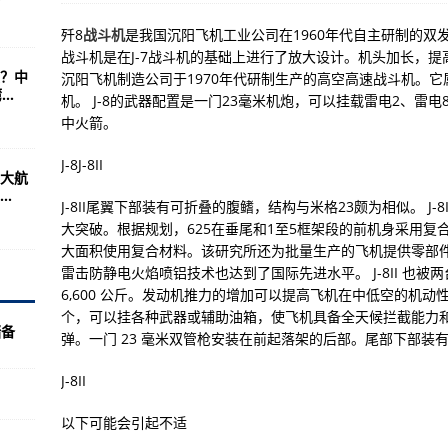
的？根源在《条约》
歼8
战斗机
是我国沉阳飞机工业公司在1960年代自主研制的双发高
京总部相反的判断？
战斗机是在J-7战斗机的基础上进行了放大设计。机头加长，
？中
沉阳飞机制造公司于1970年代研制生产的高空高速战斗机。
月(组图)
..
机。 J-8的武器配置是一门23毫米机炮，可以挂载雷电2、雷电
力解决台湾问题的“先手”
中火箭。
简介小米游戏战舰
J-8J-8II
大航
（图）
.
J-8II尾翼下部装有可折叠的腹鳍，结构与米格23颇为相似。 J-8I
介(组图)
大突破。根据规划，625在垂尾和1至5框架段的前机身采用
大面积使用复合材料。该研究所还为批量生产的飞机提供零部件
武装农民在莲花心暴动
雷击防静电火焰喷铝技术也达到了国际先进水平。 J-8II 也被
震影响国省干线已全线畅通
6,600 公斤。发动机推力的增加可以提高飞机在中低空的机
个，可以挂各种武器或辅助油箱，使飞机具备全天候拦截能力
方 “绿色”进行时
储备
弹。一门 23 毫米双管枪安装在前起落架的后部。尾部下部装
状感染者3例，轨迹公布
J-8II
受地震影响地方正积极恢复正常社会秩序
例无症状感染者 详情公布
以下可能会引起不适