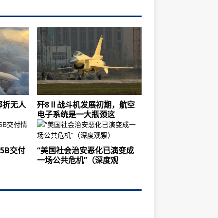
邮折无人
歼8Ⅱ战斗机发展初期，航空
电子系统是一大瓶颈这
35B交付
“美国社会治安恶化已演变成
一场公共危机”（深度观