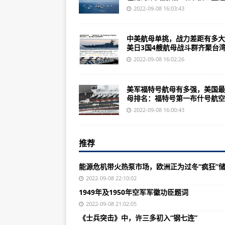
七七事变什么时候把日本人放进来
2022-09-08 16:03:43
我是“历史的集合号”为何会有和东
中美航母单挑，战力差距有多大
美国小伙受训命丧“地狱周”2022年1
美日3国4艘航母战斗群齐聚台湾.
台湾防务部门：特种部队会是我们武
2022-09-08 16:02:26
战舰少女R安卓下载苹果暂无游戏
美军福特号航母有多强，美国最
中国歼击机的摇篮，你知道几个？
母排名：福特号第一布什号航空..
陆军步兵学院期待你的到来！学院简
2022-09-08 16:00:43
中共永嘉县委领导下王国桢等带领
推荐
除这17公里 其余受“9·5”泸定地
【稳中求进@高质量发展】祖国正北
能源危机带火热泵市场，欧洲正为过冬“疯狂”
8日0—12时，四川泸州新增无症
2022-09-08 22:10:02
1949年及1950年空军军徽功臣题词
经次生灾害排查未出现较大险情 
2022-09-08 21:02:05
9月7日贵阳新增1例确诊病例及13
《士兵突击》中，许三多初入“钢七连”