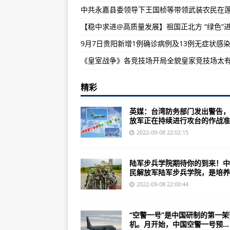
“里根”号7月30日至日至.挖掘解
【稳中求进@高质量发展】祖国正北方 “绿色”
20世纪60年代自主研发的歼8II
天才科学家的艳遇爱因斯坦是怎样一
《皇室战争》各竞技场开局全貌皇家竞技场太
精彩
英媒：台湾防务部门发出警告，
放军正在持续进行攻台的作战准..
2022-09-08 22:02:15
陆军步兵学院期待你的到来！中
民解放军陆军步兵学院，是培养..
2022-09-08 22:00:44
“空警一号”是中国研制的第一架
机。月开始，中国空警一号预...