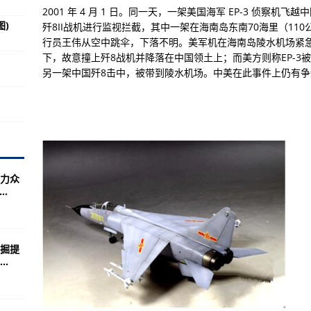
瓷器露真容
2001 年 4 月 1 日。同一天，一架美国海军 EP-3 侦察
)
歼8II战机进行监视拦截，其中一架在海南岛东南70海里（1
身舰载战斗机
行员王伟从空中跳伞，下落不明。美军机在海南岛陵水机场紧
开启限时任务开放领取
下，故意撞上歼8战机并降落在中国领土上；而美方则称EP-3
另一架中国歼8击中，被带到陵水机场。中美在此事件上仍有
家竞技场太有感了
要超过中国歼20
词
连”
’(图)
力众
.
-2000开始
美军特种作战司令部
卓公测科技树首度揭秘
掘提
.
系统是一大瓶颈这几天
职少将？(图)