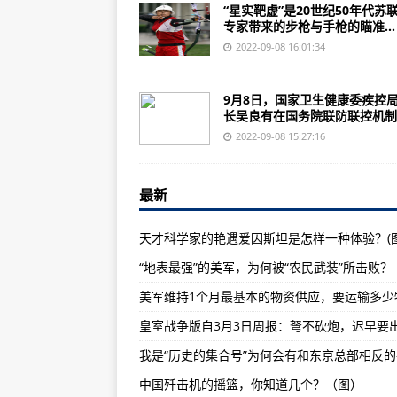
俄媒:VT-4主战坦克将前往巴基斯
“星实靶虚”是20世纪50年代苏
专家带来的步枪与手枪的瞄准...
伊朗要采购苏-35S型战斗机歼-1
2022-09-08 16:01:34
空军特种部队地狱周曝光 中暑、脑
印度为什么偏偏对摩托车表演情有
9月8日，国家卫生健康委疾控
长吴良有在国务院联防联控机制..
越南不得不紧急向俄购买64辆T-5
2022-09-08 15:27:16
歼-10运用空射火箭弹对陆地目标进
歼8Ⅱ战斗机发展初期，航空电子
最新
全球最大军用无人机制造商排行榜
天才科学家的艳遇爱因斯坦是怎样一种体验？(图
美国枪支暴力顽疾难除 恐惧感笼罩
“地表最强”的美军，为何被“农民武装”所击败？
首批歼-6战斗机交付中国空军使用
歼-20隐身战斗机和歼16重型战斗
皇室战争版自3月3日周报：弩不砍炮，迟早要
2016年10月6日武警反恐特战力
说实在话，在中国战略军力面前，
中国歼击机的摇篮，你知道几个？（图）
乌克兰空军航空队苏35多用途会挂在