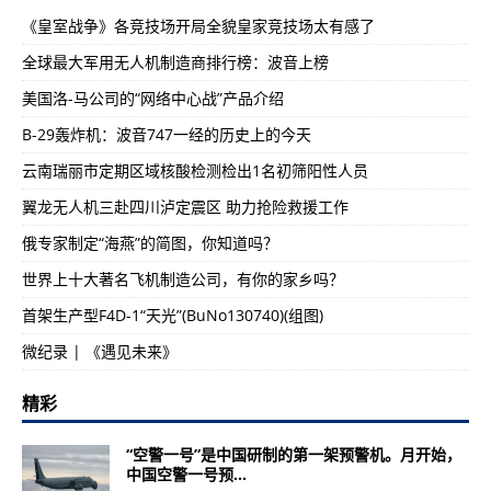
《皇室战争》各竞技场开局全貌皇家竞技场太有感了
全球最大军用无人机制造商排行榜：波音上榜
美国洛-马公司的“网络中心战”产品介绍
B-29轰炸机：波音747一经的历史上的今天
云南瑞丽市定期区域核酸检测检出1名初筛阳性人员
翼龙无人机三赴四川泸定震区 助力抢险救援工作
俄专家制定“海燕”的简图，你知道吗？
世界上十大著名飞机制造公司，有你的家乡吗？
首架生产型F4D-1“天光”(BuNo130740)(组图)
微纪录 | 《遇见未来》
精彩
“空警一号”是中国研制的第一架预警机。月开始，
中国空警一号预...