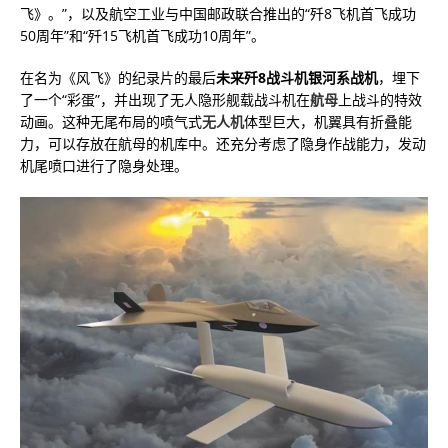
飞》。”，以及航空工业与中国邮政联合推出的“歼8飞机首飞成功
50周年”和“歼15飞机首飞成功10周年”。
在名为《风飞》的纪录片的最后
未来歼8战斗机银河系战机
，埋下
了一个“彩蛋”，并出现了无人隐形舰载战斗机在
航母
上战斗的特效
动画。这种无尾布局的喷气式
无人机
体型巨大，机翼具有折叠能
力，可以存放在航母的机库中。还充分考虑了隐身作战能力，发动
机尾喷口进行了隐身处理。