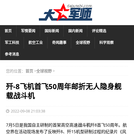
首页
军情要闻
国际新闻
国内新闻
评论精选
军工科技
航空工业
奇闻趣事
全球视野
科学观察
参考消息
您的位置：
首页
>
全球视野
>
歼-8飞机首飞50周年邮折无人隐身舰
载战斗机
2022-09-08 21:03:38
7月5日是我国自主研制的首架高空高速
战斗机
歼8首飞50周年。航
空界在活动现场发布了反映歼8、歼15机型研制过程的纪录片《风