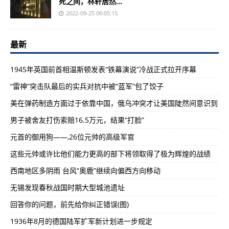
死之间，林轩居然...
2022-09-25 06:05:15
最新
1945年英国前首相温斯顿发表“铁幕演说”冷战正式拉开序幕
“雷神”突击队最后的实兵对抗中被“蓝军”包了饺子
美在弹药制造方面过于依靠中国，俄乌冲突才让美国陡然间意识到
男子被舍友打伤索赔16.5万元，结果“打脸”
元首的御用狗——,26位元帅的高级军官
这些元帅或许比他们能力更高的部下将领取得了极为辉煌的战绩
西南地区多阴雨 台风“奥鹿”继续向偏西方向移动
无锡发现春秋战国时期大型城池遗址
回答你的问题，前先给你纠正错误(图)
1936年8月的德国陆军扩军新计划进一步规定