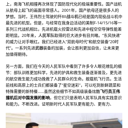
上，南海飞机相撞再次体现了国防现代化的极端重要性。国产战机
从航母上起飞的画面非常感人。2001年，国产航母还是很多人的
梦想。当时，王伟烈士驾驶的歼8II
战斗机
已经是国内现役战斗机中
最先进的机型。但是，与经常在我身边活动的美制F-14/15/16等一
系列三代战机相比，先进机载火控雷达和先进中程空空导弹性能差
距明显。20年来，
人民军队
取得的巨大进步有目共睹。“东风快递”
的威力让对手眼红。我们已经进入“双航母时代”和航空装备“20时
代”。一系列先进
武器
装备的加装，会让胜利更加自信，让未来更
加值得期待。
另一方面，我们在今天的人民军队中看到了许多令人眼花缭乱的细
节：部队训练更加科学，先进的护具和救生装备逐渐普及，更先进
的航空救生能力成功挽救了人民群众的生命。舰载机飞行员。生活
前线和高原上的士兵们都装备了“星空迷彩”，可以吃到新鲜蔬菜和
特殊需要的新特餐……虽然这些细节不如高级装备炫酷
飞行员王伟
撞机后对中国发展的影响
，但它们只是表明人民军队具有实践意识
和能力。不断改进。证明新时代人民军队更有能力、更有力、