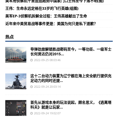
美军用侦察机千里迢迢跑到中国家门口王伟至今下落不明(图)
王伟：生命永远定格在33岁的飞行英雄(组图)
美军EP-3侦察机拆解全过程：王伟英雄献出了生命
近年来中美贸易战等事件更是：美国为何只是私下道歉？
热点
导弹劲旅解锁胜战密码至今，一等功臣、一级军士
长何贤达仍对2015...
2022-09-25 08:03:46
这十二台动力装置为辽宁舰在海上安全航行提供充
足动力的同时还提...
2022-09-24 20:03:14
首先从游戏本身的玩法说起，顾名思义，《逃离塔
科夫》就是让玩家...
2022-09-24 19:02:07