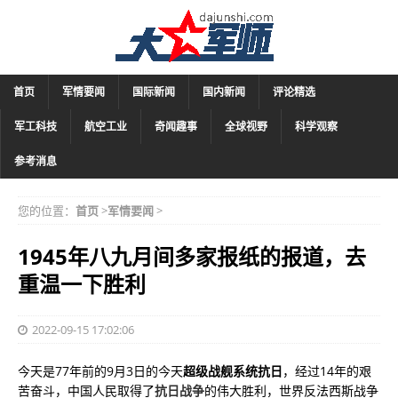
首页
军情要闻
国际新闻
国内新闻
评论精选
军工科技
航空工业
奇闻趣事
全球视野
科学观察
参考消息
您的位置：
首页
>
军情要闻
>
1945年八九月间多家报纸的报道，去
重温一下胜利
2022-09-15 17:02:06
今天是77年前的9月3日的今天
超级战舰系统抗日
，经过14年的艰
苦奋斗，中国人民取得了
抗日战争
的伟大胜利，世界反法西斯战争