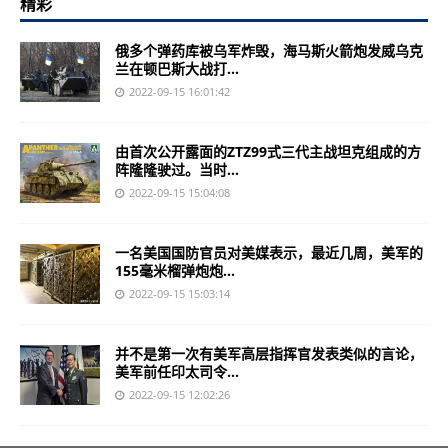
精彩
俄多个弹药库被乌军炸毁，海马斯火箭炮发威乌克
兰在顿巴斯大战打...
2022-09-15 16:01:42
由首次公开露面的ZTZ99式三代主战坦克组成的方
阵隆隆驶过。当时...
2022-09-15 15:04:08
一名美国国防官员对美媒表示，最近几周，美军的
155毫米榴弹炮炮...
2022-09-15 15:03:14
并不是第一次有美军高层指挥官发表类似的言论，
美军前任印太司令...
2022-09-15 12:02:26