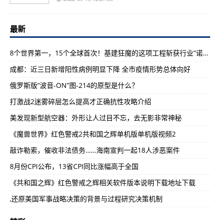
最新
8个世界第一，15个全球首次！基建狂魔的这项工程斩获行业“诺奖”
成都：近三日新增阳性病例明显下降 全市疫情形势总体向好
俄罗斯版“波音-ON”图-214的原型是什么？
打激战2迷雾碎层怎么提高才正确抗性攻略介绍
美发现新型航空器：外形让人过目不忘，去无影非常神秘
《魔兽世界》红色警戒2共和国之辉单机版单机版视频2
敲诈勒索，催收非法债务……海南宣判一起18人涉恶案件
8月份CPI公布，13省CPI同比涨幅高于全国
《共和国之辉》红色警戒之辉相关软件版本说明下载地址下载
,还原美国军事战略决策的背景与过程研究决策机制