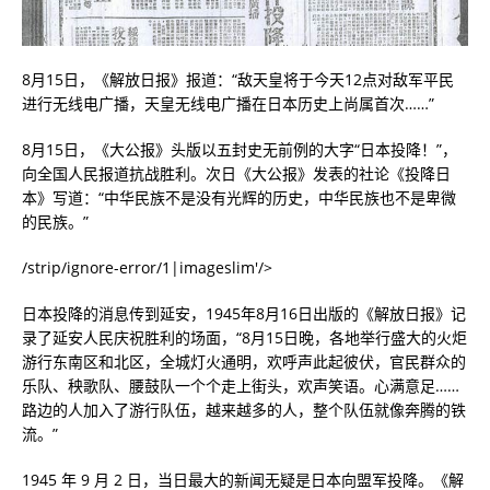
8月15日，《解放日报》报道：“敌天皇将于今天12点对敌军平民
进行无线电广播，天皇无线电广播在日本历史上尚属首次……”
8月15日，《大公报》头版以五封史无前例的大字“日本投降！”，
向全国人民报道抗战胜利。次日《大公报》发表的社论《投降日
本》写道：“中华民族不是没有光辉的历史，中华民族也不是卑微
的民族。”
/strip/ignore-error/1|imageslim'/>
日本投降的消息传到延安，1945年8月16日出版的《解放日报》记
录了延安人民庆祝胜利的场面，“8月15日晚，各地举行盛大的火炬
游行东南区和北区，全城灯火通明，欢呼声此起彼伏，官民群众的
乐队、秧歌队、腰鼓队一个个走上街头，欢声笑语。心满意足……
路边的人加入了游行队伍，越来越多的人，整个队伍就像奔腾的铁
流。”
1945 年 9 月 2 日，当日最大的新闻无疑是日本向盟军投降。《解