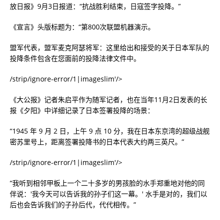
放日报》9月3日报道：“抗战胜利结束，日寇签字投降。”
《宣言》头版标题为：“第800次联盟机器演示。
盟军代表，盟军麦克阿瑟将军：这里给出和接受的关于日本军队的
投降条件包含在您面前的投降法律文件中。
/strip/ignore-error/1|imageslim'/>
《大公报》记者朱启平作为随军记者，也在当年11月2日发表的长
报《夕阳》中详细记录了日本签署投降的场景：
“1945 年 9 月 2 日，上午 9 点 10 分，我在日本东京湾的超级战舰
密苏里号上，距离签署投降书的日本代表大约两三英尺。”
/strip/ignore-error/1|imageslim'/>
“我听到相邻甲板上一个二十多岁的男孩脸的水手郑重地对他的同
伴说：'我今天可以告诉我的孙子们这一幕。' 水手是对的，我们以
后也会告诉我们的子孙后代，代代相传。”