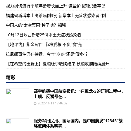
视力损伤流行率随年龄增长而上升 这些护眼知识要牢记
福建省新增本土确诊病例3例 新增本土无症状感染者2例
中国人的“太空菜园”种了啥？揭秘
10月12日陕西新增25例本土无症状感染者
【地评线】紫金e评：节粮爱粮 不负“食”光
拉尼娜事件仍在持续，今年“冷冬”还是“暖冬”？
【在希望的田野上】夏粮旺季收购结束 秋粮收购陆续展开
精彩
郑宇航摄中国航空报讯：“在翼龙-3的研制过程中，
上舰、反潜都在...
2022-11-11 17:46:02
服务军用民用、国际国内，是中国航发“12345”战
略框架体系明确...