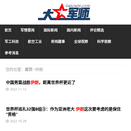
首页
军情要闻
国际新闻
国内新闻
评论精选
军工科技
航空工业
奇闻趣事
全球视野
科学观察
参考消息
您的位置：
首页
>伊朗
中国男篮战胜
伊朗
，距离世界杯更近了
2022-11-12
世界杯巡礼32强B组③：作为亚洲老大
伊朗
这次要考虑的是保住
“资格”
2022-10-28