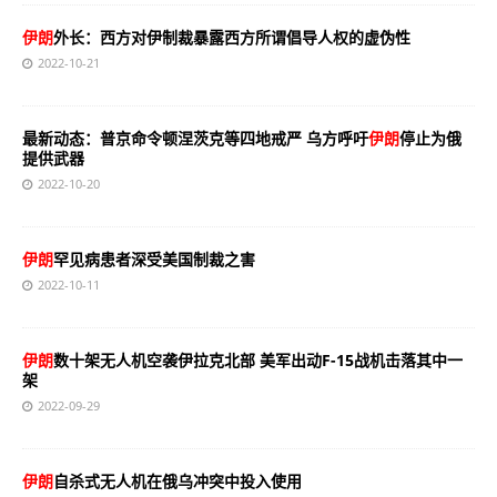
伊朗
外长：西方对伊制裁暴露西方所谓倡导人权的虚伪性
2022-10-21
最新动态：普京命令顿涅茨克等四地戒严 乌方呼吁
伊朗
停止为俄
提供武器
2022-10-20
伊朗
罕见病患者深受美国制裁之害
2022-10-11
伊朗
数十架无人机空袭伊拉克北部 美军出动F-15战机击落其中一
架
2022-09-29
伊朗
自杀式无人机在俄乌冲突中投入使用