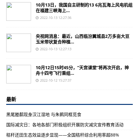
10月13日，我国自主研制的13 6兆瓦海上风电机组
在福建三峡海上...
2022-10-13 12:27:36
央视网消息：最近，山西临汾翼城县2万多亩大豆
玉米带状复合种植...
2022-10-13 12:27:13
10月12日15时45分，“天宫课堂”将再次开启，神
舟十四号飞行乘组...
2022-10-12 15:27:37
最新
黑尾塍鹬现身汉江湿地 与朱鹮同框觅食
国际减灾日：各地各部门积极组织开展防灾减灾宣传教育活动
秸秆还田生态效益逐步显现——全国秸秆综合利用率超88%