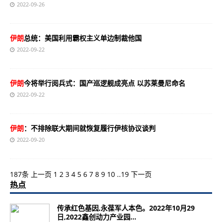
2022-09-26
伊朗
总统：美国利用霸权主义单边制裁他国
2022-09-22
伊朗
今将举行阅兵式：国产巡逻舰成亮点 以苏莱曼尼命名
2022-09-22
伊朗
：不排除联大期间就恢复履行伊核协议谈判
2022-09-20
187条
上一页
1
2
3
4
5
6
7
8
9
10
..
19
下一页
热点
传承红色基因,永葆军人本色。2022年10月29
日,2022鑫创动力产业园...