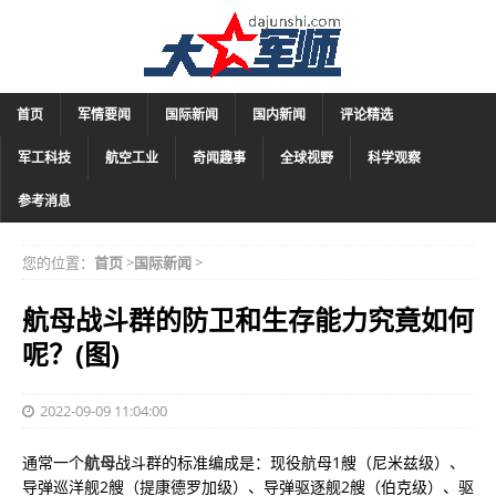
首页
军情要闻
国际新闻
国内新闻
评论精选
军工科技
航空工业
奇闻趣事
全球视野
科学观察
参考消息
您的位置：
首页
>
国际新闻
>
航母战斗群的防卫和生存能力究竟如何
呢？(图)
2022-09-09 11:04:00
通常一个
航母
战斗群的标准编成是：现役航母1艘（尼米兹级）、
导弹巡洋舰2艘（提康德罗加级）、导弹驱逐舰2艘（伯克级）、驱