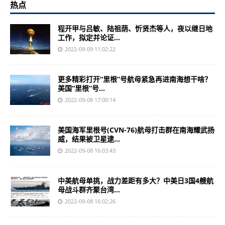
热点
程开甲与吕敏、陆祖荫、忻贤杰等人，夜以继日地
工作，拟定并论证...
2022-09-09 11:02:22
更多精彩打开“里根”号航母紧急再进南海想干啥？
美国“里根”号...
2022-09-08 17:00:14
美国海军里根号(CVN-76)航母打击群在南海耀武扬
威，结果被卫星逮...
2022-09-08 16:03:43
中美航母单挑，战力差距有多大？中美日3国4艘航
母战斗群齐聚台湾...
2022-09-08 16:02:26