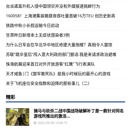
台派遣直升机入侵中国领空并没有外媒报道挑衅行为
160058！上海港集装箱昼夜吞吐量首破16万TEU 创历史新高
铁路中秋小长假运输今日启动
甘肃昨日新增本土无症状感染者3例
为什么日军会在华北华中地区修建大量炮楼？真相令人震惊
苏联“跳伞皇后”闯入意大利政府部门狠话:我是来请求政治避难
珠海航展迎来首日对外开放游客“红鹰”飞行表演队
天才咸鱼|门《盟军敢死队》是我小时候玩的最开心的游戏
关于飞机座位安全指数和迫降的那些事儿（二）
精彩
骑马与砍杀二战中国战场破解补丁是一款针对同名
游戏所推出的激活...
2022-09-09 10:04:15