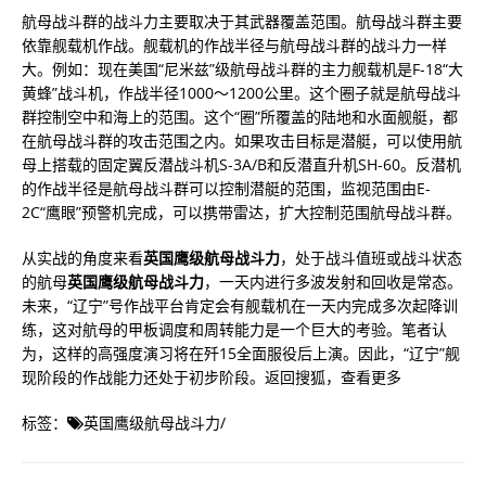
航母战斗群的战斗力主要取决于其武器覆盖范围。航母战斗群主要
依靠舰载机作战。舰载机的作战半径与航母战斗群的战斗力一样
大。例如：现在美国“尼米兹”级航母战斗群的主力舰载机是F-18“大
黄蜂”战斗机，作战半径1000～1200公里。这个圈子就是航母战斗
群控制空中和海上的范围。这个“圈”所覆盖的陆地和水面舰艇，都
在航母战斗群的攻击范围之内。如果攻击目标是潜艇，可以使用航
母上搭载的固定翼反潜战斗机S-3A/B和反潜直升机SH-60。反潜机
的作战半径是航母战斗群可以控制潜艇的范围，监视范围由E-
2C“鹰眼”预警机完成，可以携带雷达，扩大控制范围航母战斗群。
从实战的角度来看
英国鹰级航母战斗力
，处于战斗值班或战斗状态
的航母
英国鹰级航母战斗力
，一天内进行多波发射和回收是常态。
未来，“辽宁”号作战平台肯定会有舰载机在一天内完成多次起降训
练，这对航母的甲板调度和周转能力是一个巨大的考验。笔者认
为，这样的高强度演习将在歼15全面服役后上演。因此，“辽宁”舰
现阶段的作战能力还处于初步阶段。返回搜狐，查看更多
标签：
英国鹰级航母战斗力
/