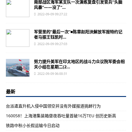
南部战区海军某支队一次演练复盘引发官兵“头脑
风暴”——没了“...
2022-09-09 09:27:22
军营里的“最后一次”■陈章赵阳泱解放军报特约记
者马振王钰凯时...
2022-09-09 09:27:03
努力提升美军在印太地区的战斗力众议院军委会相
关小组在星期二(2...
2022-09-09 06:00:31
最新
台派遣直升机入侵中国领空并没有外媒报道挑衅行为
160058！上海港集装箱昼夜吞吐量首破16万TEU 创历史新高
铁路中秋小长假运输今日启动