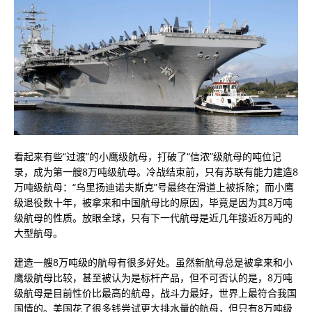
看起来有些“过渡”的小鹰级航母，打破了“信浓”级航母的吨位记
录，成为第一艘8万吨级航母。冷战结束前，只有苏联有能力建造8
万吨级航母：“乌里扬迪诺夫斯克”号最终在滑道上被拆除；而小鹰
级退役数十年，被拿来和中国航母比的原因，毕竟是因为其8万吨
级航母的性质。放眼全球，只有下一代航母是近几年接近8万吨的
大型航母。
建造一艘8万吨级的航母有很多好处。虽然新航母总是被拿来和小
鹰级航母比较，甚至被认为是标杆产品，但不可否认的是，8万吨
级航母是目前性价比最高的航母，战斗力最好，世界上最符合我国
国情的。美国花了很多钱尝试更大排水量的航母，但只有8万吨级