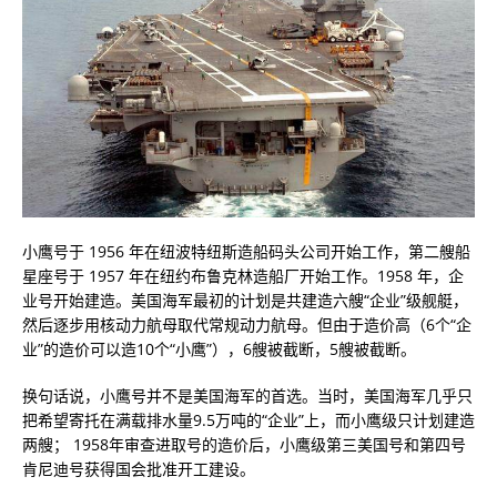
小鹰号于 1956 年在纽波特纽斯造船码头公司开始工作，第二艘船
星座号于 1957 年在纽约布鲁克林造船厂开始工作。1958 年，企
业号开始建造。美国海军最初的计划是共建造六艘“企业”级舰艇，
然后逐步用核动力航母取代常规动力航母。但由于造价高（6个“企
业”的造价可以造10个“小鹰”），6艘被截断，5艘被截断。
换句话说，小鹰号并不是美国海军的首选。当时，美国海军几乎只
把希望寄托在满载排水量9.5万吨的“企业”上，而小鹰级只计划建造
两艘； 1958年审查进取号的造价后，小鹰级第三美国号和第四号
肯尼迪号获得国会批准开工建设。