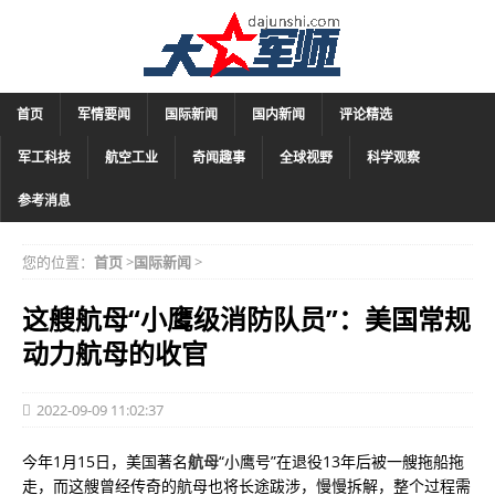
首页
军情要闻
国际新闻
国内新闻
评论精选
军工科技
航空工业
奇闻趣事
全球视野
科学观察
参考消息
您的位置：
首页
>
国际新闻
>
这艘航母“小鹰级消防队员”：美国常规
动力航母的收官
2022-09-09 11:02:37
今年1月15日，美国著名
航母
“小鹰号”在退役13年后被一艘拖船拖
走，而这艘曾经传奇的航母也将长途跋涉，慢慢拆解，整个过程需