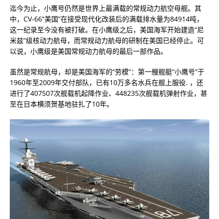
迄今为止，小鹰号仍然是世界上最满载的常规动力航空母舰。其
中，CV-66“美国”在接受现代化改装后的满载排水量为84914吨，
这一纪录至今没有被打破。在小鹰级之后，美国海军开始建造“尼
米兹”级核动力航母，而常规动力航母的研制在美国已经停止。可
以说，小鹰级是美国常规动力航母的最后一部作品。
虽然是常规航母，却是美国海军的“劳模”：第一艘舰艇“小鹰号”于
1960年至2009年交付部队，已有10万多名水兵在舰上服役. ，还
进行了407507次舰载机起降作业、448235次舰载机弹射作业，甚
至在日本横须贺基地驻扎了10年。