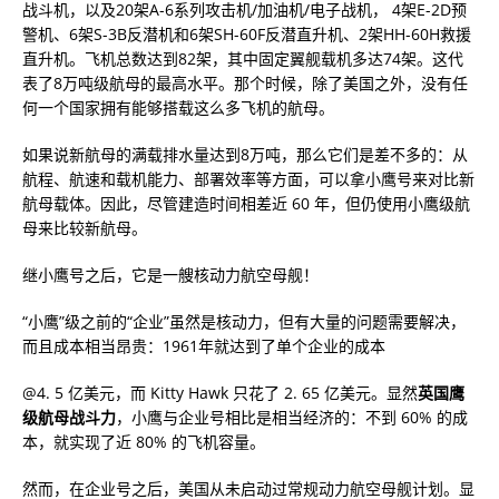
战斗机，以及20架A-6系列攻击机/加油机/电子战机， 4架E-2D预
警机、6架S-3B反潜机和6架SH-60F反潜直升机、2架HH-60H救援
直升机。飞机总数达到82架，其中固定翼舰载机多达74架。这代
表了8万吨级航母的最高水平。那个时候，除了美国之外，没有任
何一个国家拥有能够搭载这么多飞机的航母。
如果说新航母的满载排水量达到8万吨，那么它们是差不多的：从
航程、航速和载机能力、部署效率等方面，可以拿小鹰号来对比新
航母载体。因此，尽管建造时间相差近 60 年，但仍使用小鹰级航
母来比较新航母。
继小鹰号之后，它是一艘核动力航空母舰！
“小鹰”级之前的“企业”虽然是核动力，但有大量的问题需要解决，
而且成本相当昂贵：1961年就达到了单个企业的成本
@4. 5 亿美元，而 Kitty Hawk 只花了 2. 65 亿美元。显然
英国鹰
级航母战斗力
，小鹰与企业号相比是相当经济的：不到 60% 的成
本，就实现了近 80% 的飞机容量。
然而，在企业号之后，美国从未启动过常规动力航空母舰计划。显