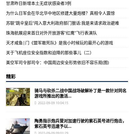
甘肃昨日新增本土无症状感染者3例
为什么日军会在华北华中地区修建大量炮楼？真相令人震惊
苏联“跳伞皇后”闯入意大利政府部门狠话:我是来请求政治避难
珠海航展迎来首日对外开放游客“红鹰”飞行表演队
天才咸鱼|门《盟军敢死队》是我小时候玩的最开心的游戏
关于飞机座位安全指数和迫降的那些事儿（二）
美空军司令部司令：中国周边安全形势依旧不容乐观(图)
精彩
骑马与砍杀二战中国战场破解补丁是一款针对同名
游戏所推出的激活...
2022-09-09 10:04:15
陶勇指示炮兵营对加速行驶的紫石英号进行炮击，
紫石英号迅速予以...
2022-09-09 09:01:29