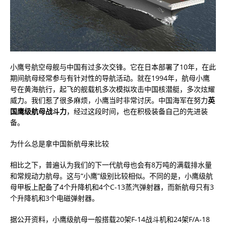
小鹰号航空母舰与中国有过多次交锋。它在日本部署了10年，在此
期间航母经常参与有针对性的导航活动。就在1994年，航母小鹰
号在黄海航行，起飞的舰载机多次模拟攻击中国核潜艇，多次炫耀
威力。我们惹了很多麻烦，小鹰当时非常讨厌。中国海军在努力
英
国鹰级航母战斗力
，经过这段时间，也在积极装备自己的先进装
备。
为什么总是拿中国新航母来比较
相比之下，普遍认为我们的下一代航母也会有8万吨的满载排水量
和常规动力航母。这与“小鹰”级别比较相似。不同的是，小鹰级航
母甲板上配备了4个升降机和4个C-13蒸汽弹射器，而新航母只有3
个升降机和3个电磁弹射器。
据公开资料，小鹰级航母一般搭载20架F-14战斗机和24架F/A-18