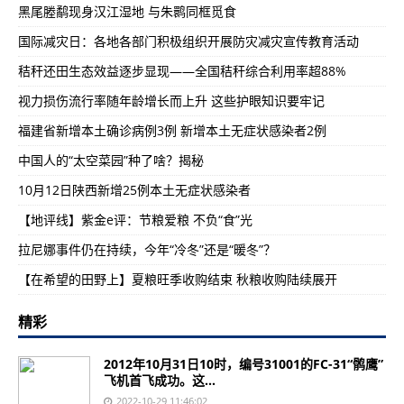
黑尾塍鹬现身汉江湿地 与朱鹮同框觅食
国际减灾日：各地各部门积极组织开展防灾减灾宣传教育活动
秸秆还田生态效益逐步显现——全国秸秆综合利用率超88%
视力损伤流行率随年龄增长而上升 这些护眼知识要牢记
福建省新增本土确诊病例3例 新增本土无症状感染者2例
中国人的“太空菜园”种了啥？揭秘
10月12日陕西新增25例本土无症状感染者
【地评线】紫金e评：节粮爱粮 不负“食”光
拉尼娜事件仍在持续，今年“冷冬”还是“暖冬”？
【在希望的田野上】夏粮旺季收购结束 秋粮收购陆续展开
精彩
2012年10月31日10时，编号31001的FC-31“鹘鹰”
飞机首飞成功。这...
2022-10-29 11:46:02