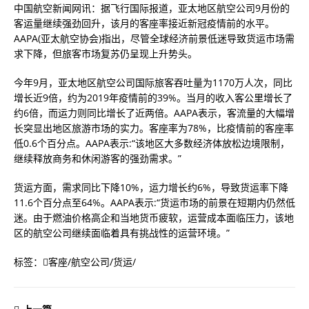
中国航空新闻网讯：据飞行国际报道，亚太地区航空公司9月份的
客运量继续强劲回升，该月的客座率接近新冠疫情前的水平。
AAPA(亚太航空协会)指出，尽管全球经济前景低迷导致货运市场需
求下降，但旅客市场复苏仍呈现上升势头。
今年9月，亚太地区航空公司国际旅客吞吐量为1170万人次，同比
增长近9倍，约为2019年疫情前的39%。当月的收入客公里增长了
约6倍，而运力则同比增长了近两倍。AAPA表示，客流量的大幅增
长突显出地区旅游市场的实力。客座率为78%，比疫情前的客座率
低0.6个百分点。AAPA表示:“该地区大多数经济体放松边境限制，
继续释放商务和休闲游客的强劲需求。”
货运方面，需求同比下降10%，运力增长约6%，导致货运率下降
11.6个百分点至64%。AAPA表示:“货运市场的前景在短期内仍然低
迷。由于燃油价格高企和当地货币疲软，运营成本面临压力，该地
区的航空公司继续面临着具有挑战性的运营环境。”
标签：
客座
/
航空公司
/
货运
/