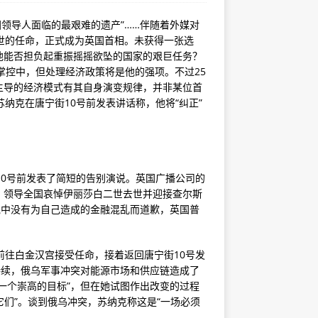
国领导人面临的最艰难的遗产”……伴随着外媒对
世的任命，正式成为英国首相。未获得一张选
他能否担负起重振摇摇欲坠的国家的艰巨任务？
掌控中，但处理经济政策将是他的强项。不过25
主导的经济模式有其自身演变规律，并非某位首
纳克在唐宁街10号前发表讲话称，他将“纠正”
10号前发表了简短的告别演说。英国广播公司的
、领导全国哀悼伊丽莎白二世去世并迎接查尔斯
说中没有为自己造成的金融混乱而道歉，英国普
前往白金汉宫接受任命，接着返回唐宁街10号发
持续，俄乌军事冲突对能源市场和供应链造成了
一个崇高的目标”，但在她试图作出改变的过程
它们”。谈到俄乌冲突，苏纳克称这是“一场必须