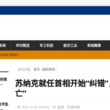
新闻
评论精选
军工科技
航空工业
奇闻趣事
市当成“提款机”
感叹校园枪击案太过常见
您的位置：
首页
>
国际新闻
>
施政演说，最大在野党集体抵制
的观
功修复经济吗？
苏纳克就任首相开始“纠错”
.
 专家批：非裔更易受到压榨
亡”
提前两年下订单
技术加
否如期进入军贸市场？
2022-10-26 10:10:02
来源：环球时报
.