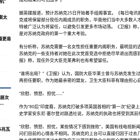
机”
飞
据英媒报道，预计苏纳克25日开始着手组阁事宜。《每日电讯
跑道 无人员伤亡
案太
克或将保留部分现任内阁成员的职务，毕竟他们当中大多数人
偿计划
特被广泛认为将留任，以避免引发更多市场动荡。《卫报》称，
是对苏纳克政府的第一个重大考验。
国队包揽8个奥运项目冠军
裔更易
争将摧毁国家
有分析称，苏纳克需要一名女性担任重要内阁职务，最明显的
苏纳克的一些支持者对她在此次党首竞选中拒绝尽早退出而感
友痛批：玩“文字游戏”转移话题
报》称，现任外交大臣克莱弗利也有希望留任。
为中非友好贡献侨力
“谁将出局？”《卫报》认为，国防大臣华莱士曾与苏纳克发生
，比翼齐飞
再担任要职，作为她最亲密的盟友，卫生大臣科菲有理由担心
拉斯成为英国首相
“欣慰、愤怒、担忧……”
层次
弊端
.
作为“80后”印度裔，苏纳克打破多项英国首相的“第一次”纪
国代表团获4枚金牌
史学家安东尼·塞尔登对路透社说，苏纳克的执政也将受到其前
机吗？
“欣慰、愤怒、担忧，某些情况下感到挫败”，美国有线电视新闻
6兆瓦
问们目前的心情各不相同。苏纳克的上台可以直接归因于过去