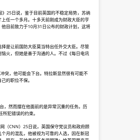
报》25日说，鉴于目前英国的不稳定局势，苏纳
才上任一个多月。十多天前刚成为财政大臣的亨
他目前致力于10月31日公布的财政计划，这将
选择是让前国防大臣莫当特出任外交大臣。尽管
到恼火，但她是善于沟通的人。不过《每日电讯
过冲突，他可能会下台。特拉斯显然很有可能不
自己的职位不保。
录上台，然而摆在他面前的是异常沉重的任务。历
任所犯错误的约束。
网（CNN）25日说，英国保守党议员和政府顾
几个月的混乱，他被视为可靠的人选，因在新冠