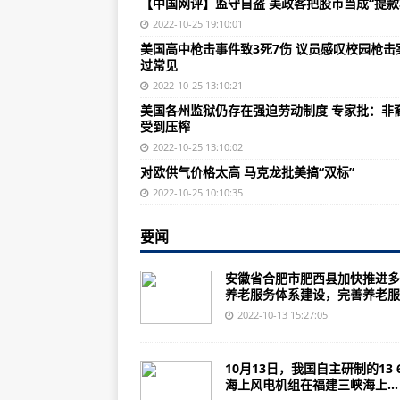
【中国网评】监守自盗 美政客把股市当成“提款
美军“鹰”式教练机因发动机问题停
2022-10-25 19:10:01
大韩航空公司一架客机在菲律宾冲出
美国高中枪击事件致3死7伤 议员感叹校园枪击
过常见
美国航司反对交通部的航班延误补
2022-10-25 13:10:21
跳水世界杯：参赛9人均有金牌 中
美国各州监狱仍存在强迫劳动制度 专家批：非
受到压榨
美民调：超八成美民众认为党派斗
2022-10-25 13:10:02
佩洛西淡化美国通货膨胀问题 美网
对欧供气价格太高 马克龙批美搞“双标”
在非侨胞热议中共二十大：将继续
2022-10-25 10:10:35
飞机中的“双胞胎兄弟”？ 合二为一
要闻
苏纳克为参选首发声 称准备接替特
安徽省合肥市肥西县加快推进多
英国首相“走马灯”式更替暴露体制
养老服务体系建设，完善养老服..
世界技能大赛特别赛瑞士赛区：中
2022-10-13 15:27:05
哈口气，飞飞机！你小时候折纸飞
10月13日，我国自主研制的13 
蓝天作证，他为“鲲鹏”试翼！
海上风电机组在福建三峡海上...