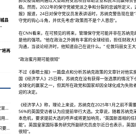
肺炎疫情期间通过大型政府支出项目帮助企业和民众而赢得赞
稳。然而，2022年的保守党被党派之争和分裂的忠诚所定义
3人中枪 包括9名青少年
报》报道，24日对保守党议员发表讲话时，苏纳克警告现在是
城县
守党的钩心斗角，并优先考虑“政策而不是个人恩怨”。
赛征稿启事
.
在CNN看来，在可预见的将来，管理保守党可能并非在苏纳克
是他的强项。“他在政治之外拥有丰富的全球经验，担任财政大
口建设
沟通，当谈论经济时，他知道自己在说什么。” 伦敦玛丽女王大
堂”将再
治理作出更大贡献
“政治蜜月期可能很短”
众财务状况恶化
不过《泰晤士报》一篇盘点和分析苏纳克政策的文章针对他实施
影 民众消费意愿受影响严重
国《经济学人》25日称，苏纳克在没有获得一张选票的情况下
的工匠精神
全球化的赢家之一，但其所在政党和国家却因全球化成为失败
迎的决定。
道桑巴军团外还应知道“五星上将”
集的气体样本组分
《经济学人》称，理论上来说，苏纳克在2025年1月之前不需
国际减灾日：各地各部门积极组织开展防灾减灾宣传教育活动
56%的英国受访者认为应提前举行大选。文章说，随着苏纳克
位女总理
秸秆还田生态效益逐步显现——全国秸秆综合利用率超88%
本危机，要求提前大选的呼声或将更加响亮，“英国新首相的任
赶制近百万颗官方授权纪念品足球
能”。英国皇家国际事务研究所副研究员皮尔近日也表示，英国的
视力损伤流行率随年龄增长而上升 这些护眼知识要牢记
很短”。
美球队 别小觑厄瓜多尔