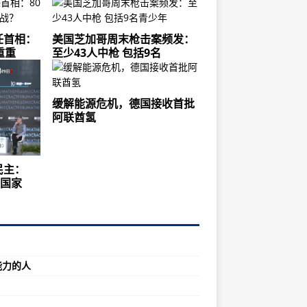
任首相：
美国芝加哥周末枪击案频发：
重重
至少43人中枪 包括9名
缓解能源危机，德国接收首批
阿联酋氢
民主：
的国家
能力的人