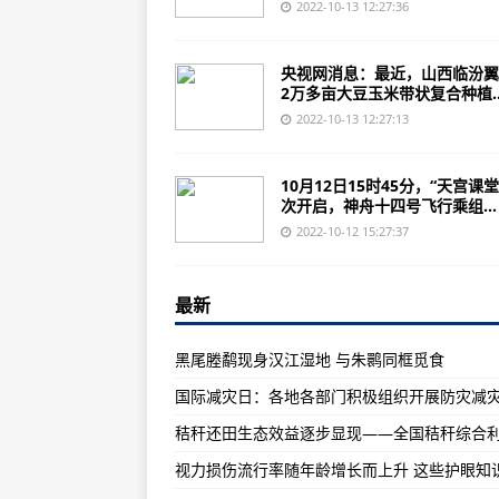
那些年，我们一起揭开的“序幕”
2022-10-13 12:27:36
美国芝加哥周末枪击案频发：至少4
央视网消息：最近，山西临汾翼
“翼龙”杯第十四届中国航展摄影大
2万多亩大豆玉米带状复合种植..
科学家研究体外生成毛囊新策略
2022-10-13 12:27:13
中国无人车助力泰国现代化绿色港
10月12日15时45分，“天宫课
韩国学者：中国外交智慧将为全球
次开启，神舟十四号飞行乘组...
调查：美国通胀持续飙升 超六成民
2022-10-12 15:27:37
报告：高通胀给美国购物季蒙上阴
最新
通讯：“青年鲁班”向世界展示中国
知“世”宝典③：提到巴西 你除了知
黑尾塍鹬现身汉江湿地 与朱鹮同框觅食
日研究人员报告从小行星“龙宫”采
意大利新政府宣誓就职 梅洛尼成首
卡塔尔世界杯倒计时 义乌厂商正
世界杯巡礼32强A组③：低调的南