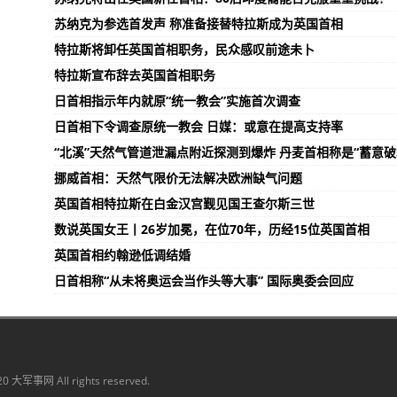
苏纳克为参选首发声 称准备接替特拉斯成为英国首相
特拉斯将卸任英国首相职务，民众感叹前途未卜
特拉斯宣布辞去英国首相职务
日首相指示年内就原“统一教会”实施首次调查
日首相下令调查原统一教会 日媒：或意在提高支持率
“北溪”天然气管道泄漏点附近探测到爆炸 丹麦首相称是“蓄意破
挪威首相：天然气限价无法解决欧洲缺气问题
英国首相特拉斯在白金汉宫觐见国王查尔斯三世
数说英国女王丨26岁加冕，在位70年，历经15位英国首相
英国首相约翰逊低调结婚
日首相称“从未将奥运会当作头等大事” 国际奥委会回应
20 大军事网 All rights reserved.