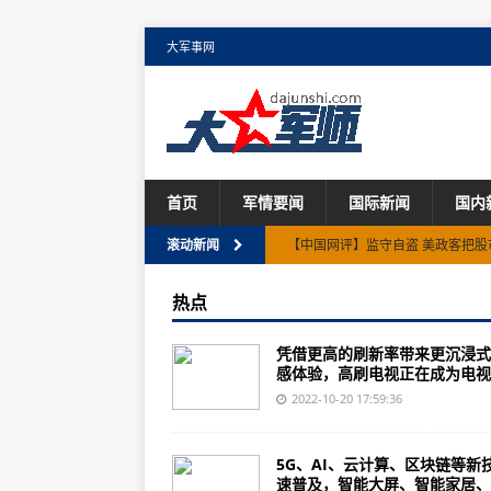
大军事网
首页
军情要闻
国际新闻
国内
【中国网评】监守自盗 美政客把股
滚动新闻
美国高中枪击事件致3死7伤 议员
热点
“韩国宪政史首次”！韩媒：尹锡悦
凭借更高的刷新率带来更沉浸式
英国将迎7周内第3位首相 他能成
感体验，高刷电视正在成为电视..
美国各州监狱仍存在强迫劳动制度
2022-10-20 17:59:36
为应对零部件短缺问题 制造商开始
5G、AI、云计算、区块链等新
推迟首飞，被寄予厚望的苏-75能
速普及，智能大屏、智能家居、..