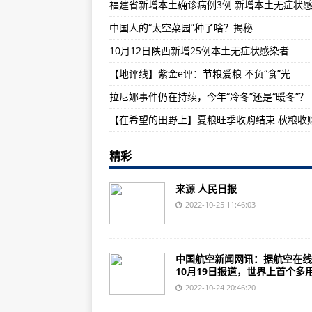
日本食品价格加速上涨 9月涨幅创
中国人的“太空菜园”种了啥？揭秘
苏纳克就任首相开始“纠错”，警告“
10月12日陕西新增25例本土无症状感染者
专访：创新体系为中国发展注入新
【地评线】紫金e评：节粮爱粮 不负“食”光
拉尼娜事件仍在持续，今年“冷冬”还是“暖冬”？
精彩
来源 人民日报
2022-10-25 11:46:03
中国航空新闻网讯：据航空在线
10月19日报道，世界上首个多用.
2022-10-24 20:46:20