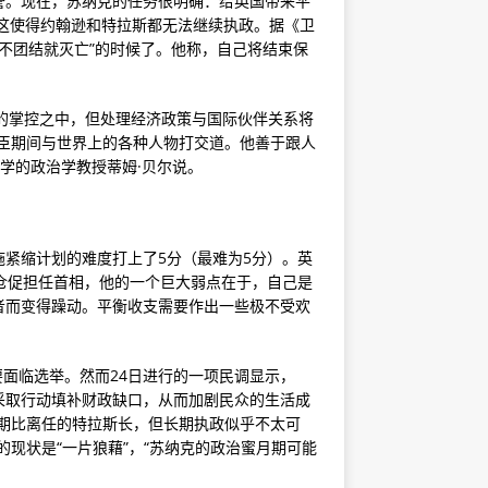
誉。现在，苏纳克的任务很明确：给英国带来平
，这使得约翰逊和特拉斯都无法继续执政。据《卫
“不团结就灭亡”的时候了。他称，自己将结束保
的掌控之中，但处理经济政策与国际伙伴关系将
臣期间与世界上的各种人物打交道。他善于跟人
学的政治学教授蒂姆·贝尔说。
紧缩计划的难度打上了5分（最难为5分）。英
仓促担任首相，他的一个巨大弱点在于，自己是
者而变得躁动。平衡收支需要作出一些极不受欢
要面临选举。然而24日进行的一项民调显示，
采取行动填补财政缺口，从而加剧民众的生活成
期比离任的特拉斯长，但长期执政似乎不太可
现状是“一片狼藉”，“苏纳克的政治蜜月期可能