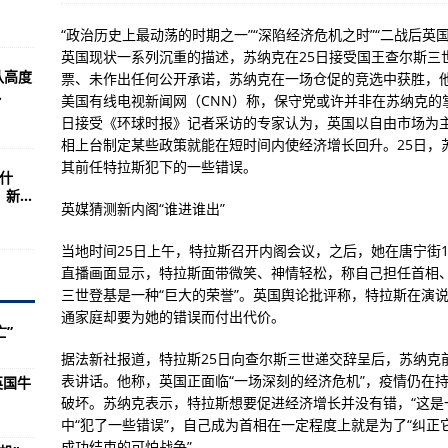
“政治历史上最动荡的时期之一”“深陷经济危机之时”“二战后英
标”
英国现状一系列沉重的描述，苏纳克在25日接受国王查尔斯三
队高度
票、未作出任何公开承诺，苏纳克在一场仓促的竞选中获胜，
需要能提供稳定和公认经济能力的人
.
美国有线电视新闻网（CNN）称，保守党或许并非在苏纳克的
震荡走低
日接受《环球时报》记者采访的专家认为，英国以自由市场为
相上台制定某些政策就能在短时间内使经济增长回升。25日，苏
后印度裔能否克服重重挑战？
其前任特拉斯犯下的一些错误。
什
...
英媒猜测新内阁“谁进谁出”
经济注入动力
当地时间25日上午，特拉斯召开内阁会议，之后，她在唐宁街
景
直播画面显示，特拉斯面带微笑、神情轻松，称自己担任首相
当“鸵鸟”
三世登基是一种“巨大的荣誉”。英国舆论批评称，特拉斯在演
通家庭却要为她的错误而付出代价。
域合作
亡”
交易
据法新社报道，特拉斯25日向查尔斯三世递交辞呈后，苏纳克
表讲话。他称，英国正面临“一场深刻的经济危机”，疫情仍在
英国牛
200全球客运业务
破坏。苏纳克表示，特拉斯想要促进经济增长并没有错，“这是
完成首飞
中“犯了一些错误”，自己成为首相在一定程度上就是为了“纠正
成功结束的可怕战争”。