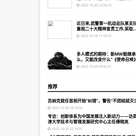
未来五年，我们这样干！
2022-10-20 12:06:15
对欧供气价格太高 马克龙批美搞“双
近日来,武警第一机动总队某支
英媒分析“为什么苏纳克赢”：英国
重视二十大精神宣贯工作,采取..
苏纳克将任英国新首相 英镑兑美元
2022-10-18 11:54:55
苏纳克将出任英国新任首相：80
多人模式的期待：新MW能继承
外媒：中国坚定走绿色发展之路
么，又能改变什么“《使命召唤》新
阿根廷媒体文章：中国持续为世界
2022-10-03 09:02:41
新媒：“中国机遇”点亮亚洲经济前
推荐
新漫评：冬季疫情恐反弹，美国依然
巴媒：巴基斯坦期待开辟对华新领
苏纳克就任首相开始“纠错”，警告“不团结就灭
空客与沙特达成近40架A350客机
2022-10-26 10:10:02
专访：创新体系为中国发展注入新动力——访
委内瑞拉航空公司结束空客A340-
津大学技术与管理发展研究中心主任傅晓岚
莱昂纳多首架AW609生产型飞机
2022-10-25 22:10:01