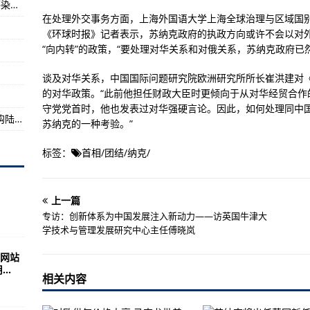
福建省新增本土确诊病例3例 新增本土无症状感染者2例
在处理外交事务方面，上海外国语大学上海全球治理与区域国别
近41年来新高
《环球时报》记者表示，苏纳克政府的执政方向或许不会以对
不团结就灭亡”
“向内转”的政策，“要处理对华关系和对俄关系，苏纳克政府已
动力——访英国牛津大学技术与管理发展研究中心主任傅晓岚
谈及对华关系，中国国际问题研究院欧洲研究所所长崔洪建对
的对华政策。“此前他担任财政大臣时更倾向于从对华经贸合作
守党党首时，他也发表过对华强硬言论。因此，如何处理同中
【在希望的田野上】夏粮旺季收购结束 秋粮收购陆续展开
苏纳克的一种考验。”
标签：
首相
/
团结
/
纳克
/
上一篇
专访：创新体系为中国发展注入新动力——访英国牛津大
学技术与管理发展研究中心主任傅晓岚
网站
..
相关内容