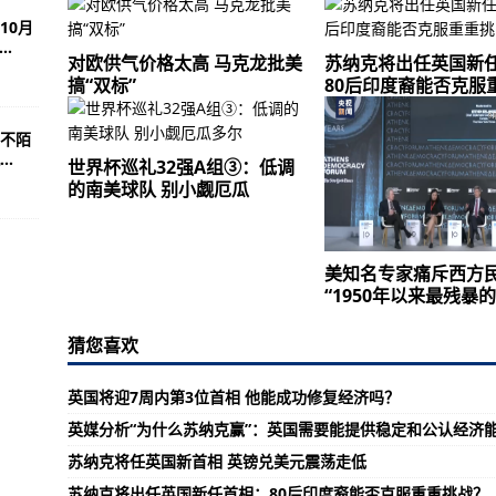
10月
..
对欧供气价格太高 马克龙批美
苏纳克将出任英国新
搞“双标”
80后印度裔能否克服
不陌
.
世界杯巡礼32强A组③：低调
的南美球队 别小觑厄瓜
美知名专家痛斥西方
“1950年以来最残暴
猜您喜欢
英国将迎7周内第3位首相 他能成功修复经济吗？
英媒分析“为什么苏纳克赢”：英国需要能提供稳定和公认经济
苏纳克将任英国新首相 英镑兑美元震荡走低
苏纳克将出任英国新任首相：80后印度裔能否克服重重挑战？