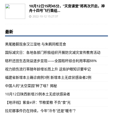
10月12日15时45分，“天宫课堂”将再次开启，神
舟十四号飞行乘组...
2022-10-12 15:27:37
最新
黑尾塍鹬现身汉江湿地 与朱鹮同框觅食
国际减灾日：各地各部门积极组织开展防灾减灾宣传教育活动
秸秆还田生态效益逐步显现——全国秸秆综合利用率超88%
视力损伤流行率随年龄增长而上升 这些护眼知识要牢记
福建省新增本土确诊病例3例 新增本土无症状感染者2例
中国人的“太空菜园”种了啥？揭秘
10月12日陕西新增25例本土无症状感染者
【地评线】紫金e评：节粮爱粮 不负“食”光
拉尼娜事件仍在持续，今年“冷冬”还是“暖冬”？