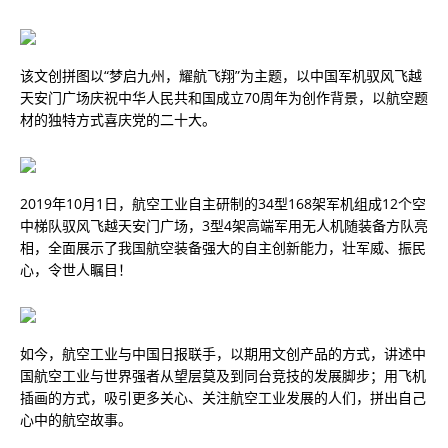
该文创拼图以“梦启九州，耀航飞翔”为主题，以中国军机驭风飞越
天安门广场庆祝中华人民共和国成立70周年为创作背景，以航空题
材的独特方式喜庆党的二十大。
2019年10月1日，航空工业自主研制的34型168架军机组成12个空
中梯队驭风飞越天安门广场，3型4架高端军用无人机随装备方队亮
相，全面展示了我国航空装备强大的自主创新能力，壮军威、振民
心，令世人瞩目！
如今，航空工业与中国日报联手，以期用文创产品的方式，讲述中
国航空工业与世界强者从望层莫及到同台竞技的发展脚步；用飞机
插画的方式，吸引更多关心、关注航空工业发展的人们，拼出自己
心中的航空故事。