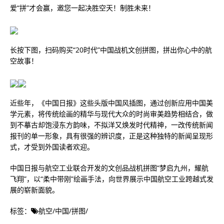
爱“拼”才会赢，邀您一起决胜空天！制胜未来！
长按下图，扫码购买“20时代”中国战机文创拼图，拼出你心中的航
空故事！
近些年，《中国日报》这些头版中国风插图，通过创新应用中国美
学元素，将传统绘画的精华与现代大众的时尚审美趋势相结合，做
到不摹古却饱浸东方韵味，不拟洋又焕发时代精神，一改传统新闻
报刊的单一形象，具有很强的辨识度，正是这种独特的新闻呈现形
式，才受到外国读者欢迎。
中国日报与航空工业联合开发的文创品战机拼图“梦启九州，耀航
飞翔”，以“柔中带刚”绘画手法，向世界展示中国航空工业跨越式发
展的崭新面貌。
标签：
航空
/
中国
/
拼图
/