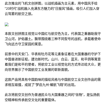
此次推出的飞机文创拼图，以战机插画为主元素，用中国风手绘
“20时代”战机融入充满东方魅力的“日报风”插画，吸引人们加入穿
云驾雾的航空之旅。
本款文创拼图主视觉以中国红与航空色为主，代表国之重器助我守
卫山河，护佑疆土。飘带围绕着三种不同型号的战机，承载着使命
飞向远方守卫家园的寓意。
前景中的天安门、华表和牡丹花等元素象征着在大国重器的守护下
中国奋进新征程，建功新时代。山川、白云、蓝天、和平鸽等寓意
着我们是和平的使者，将航空工业以视觉化的方式传达给大众，更
向世界展示了中国航空工业发展的崭新面貌。
这款产品将具有中国韵味的描绘风格与中国航空工业文创作品的需
求相互碰撞，成就了“梦启九州·耀航飞翔”的出现。
此次将航空文创作为普通民众与大国重器之间的“信物”，是弘扬航
空精神和传承航空文化的重要载体。