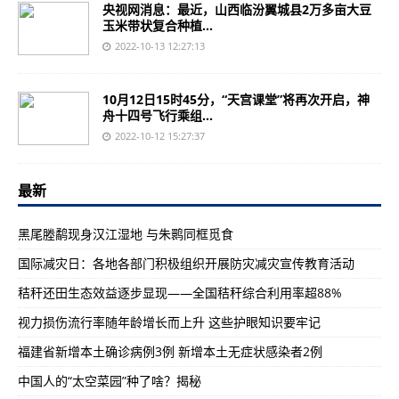
央视网消息：最近，山西临汾翼城县2万多亩大豆
玉米带状复合种植...
2022-10-13 12:27:13
10月12日15时45分，“天宫课堂”将再次开启，神
舟十四号飞行乘组...
2022-10-12 15:27:37
最新
黑尾塍鹬现身汉江湿地 与朱鹮同框觅食
国际减灾日：各地各部门积极组织开展防灾减灾宣传教育活动
秸秆还田生态效益逐步显现——全国秸秆综合利用率超88%
视力损伤流行率随年龄增长而上升 这些护眼知识要牢记
福建省新增本土确诊病例3例 新增本土无症状感染者2例
中国人的“太空菜园”种了啥？揭秘