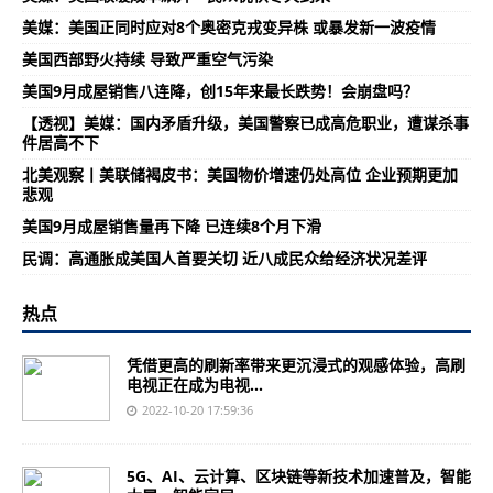
美媒：美国正同时应对8个奥密克戎变异株 或暴发新一波疫情
美国西部野火持续 导致严重空气污染
美国9月成屋销售八连降，创15年来最长跌势！会崩盘吗？
【透视】美媒：国内矛盾升级，美国警察已成高危职业，遭谋杀事
件居高不下
北美观察丨美联储褐皮书：美国物价增速仍处高位 企业预期更加
悲观
美国9月成屋销售量再下降 已连续8个月下滑
民调：高通胀成美国人首要关切 近八成民众给经济状况差评
热点
凭借更高的刷新率带来更沉浸式的观感体验，高刷
电视正在成为电视...
2022-10-20 17:59:36
5G、AI、云计算、区块链等新技术加速普及，智能