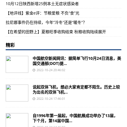
10月12日陕西新增25例本土无症状感染者
【地评线】紫金e评：节粮爱粮 不负“食”光
拉尼娜事件仍在持续，今年“冷冬”还是“暖冬”？
【在希望的田野上】夏粮旺季收购结束 秋粮收购陆续展开
精彩
中国航空新闻网讯：据简单飞行10月24日消息，美
国交通部(DOT)提...
2022-10-24 20:46:02
说起双体飞机，想必大家肯定都不陌生。历史上较
为出名的双体飞机...
2022-10-24 17:46:01
自1996年第一届起，中国航展成功举办了13届，
下个月，第14届中国...