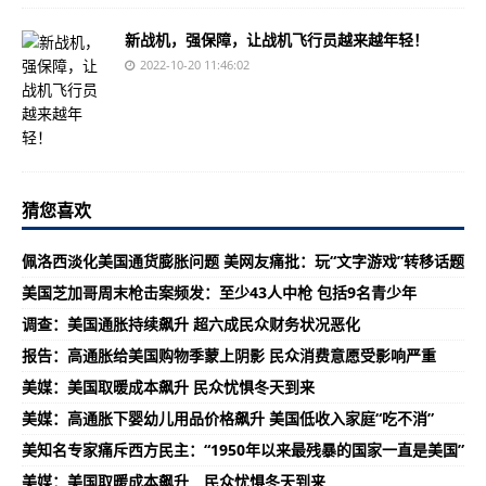
新战机，强保障，让战机飞行员越来越年轻！
2022-10-20 11:46:02
猜您喜欢
佩洛西淡化美国通货膨胀问题 美网友痛批：玩“文字游戏”转移话题
美国芝加哥周末枪击案频发：至少43人中枪 包括9名青少年
调查：美国通胀持续飙升 超六成民众财务状况恶化
报告：高通胀给美国购物季蒙上阴影 民众消费意愿受影响严重
美媒：美国取暖成本飙升 民众忧惧冬天到来
美媒：高通胀下婴幼儿用品价格飙升 美国低收入家庭“吃不消”
美知名专家痛斥西方民主：“1950年以来最残暴的国家一直是美国”
美媒：美国取暖成本飙升 民众忧惧冬天到来