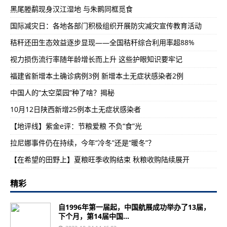
黑尾塍鹬现身汉江湿地 与朱鹮同框觅食
国际减灾日：各地各部门积极组织开展防灾减灾宣传教育活动
秸秆还田生态效益逐步显现——全国秸秆综合利用率超88%
视力损伤流行率随年龄增长而上升 这些护眼知识要牢记
福建省新增本土确诊病例3例 新增本土无症状感染者2例
中国人的“太空菜园”种了啥？揭秘
10月12日陕西新增25例本土无症状感染者
【地评线】紫金e评：节粮爱粮 不负“食”光
拉尼娜事件仍在持续，今年“冷冬”还是“暖冬”？
【在希望的田野上】夏粮旺季收购结束 秋粮收购陆续展开
精彩
自1996年第一届起，中国航展成功举办了13届，
下个月，第14届中国...