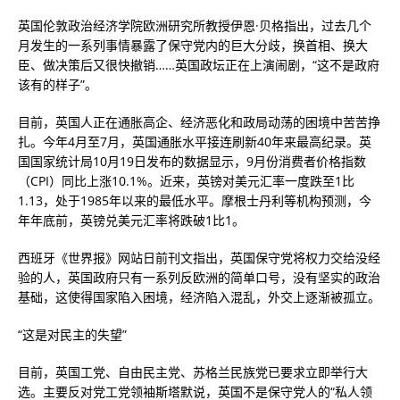
英国伦敦政治经济学院欧洲研究所教授伊恩·贝格指出，过去几个
月发生的一系列事情暴露了保守党内的巨大分歧，换首相、换大
臣、做决策后又很快撤销……英国政坛正在上演闹剧，“这不是政府
该有的样子”。
目前，英国人正在通胀高企、经济恶化和政局动荡的困境中苦苦挣
扎。今年4月至7月，英国通胀水平接连刷新40年来最高纪录。英
国国家统计局10月19日发布的数据显示，9月份消费者价格指数
（CPI）同比上涨10.1%。近来，英镑对美元汇率一度跌至1比
1.13，处于1985年以来的最低水平。摩根士丹利等机构预测，今
年年底前，英镑兑美元汇率将跌破1比1。
西班牙《世界报》网站日前刊文指出，英国保守党将权力交给没经
验的人，英国政府只有一系列反欧洲的简单口号，没有坚实的政治
基础，这使得国家陷入困境，经济陷入混乱，外交上逐渐被孤立。
“这是对民主的失望”
目前，英国工党、自由民主党、苏格兰民族党已要求立即举行大
选。主要反对党工党领袖斯塔默说，英国不是保守党人的“私人领