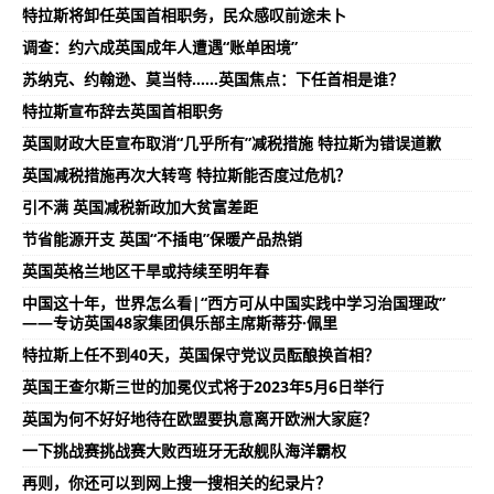
特拉斯将卸任英国首相职务，民众感叹前途未卜
调查：约六成英国成年人遭遇“账单困境”
苏纳克、约翰逊、莫当特……英国焦点：下任首相是谁？
特拉斯宣布辞去英国首相职务
英国财政大臣宣布取消“几乎所有”减税措施 特拉斯为错误道歉
英国减税措施再次大转弯 特拉斯能否度过危机？
引不满 英国减税新政加大贫富差距
节省能源开支 英国“不插电”保暖产品热销
英国英格兰地区干旱或持续至明年春
中国这十年，世界怎么看|“西方可从中国实践中学习治国理政”
——专访英国48家集团俱乐部主席斯蒂芬·佩里
特拉斯上任不到40天，英国保守党议员酝酿换首相？
英国王查尔斯三世的加冕仪式将于2023年5月6日举行
英国为何不好好地待在欧盟要执意离开欧洲大家庭？
一下挑战赛挑战赛大败西班牙无敌舰队海洋霸权
再则，你还可以到网上搜一搜相关的纪录片？