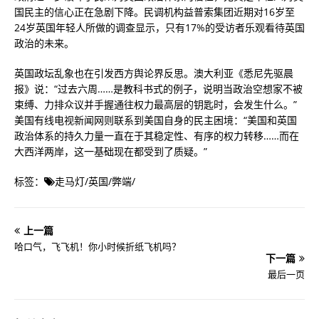
国民主的信心正在急剧下降。民调机构益普索集团近期对16岁至
24岁英国年轻人所做的调查显示，只有17%的受访者乐观看待英国
政治的未来。
英国政坛乱象也在引发西方舆论界反思。澳大利亚《悉尼先驱晨
报》说：“过去六周……是教科书式的例子，说明当政治空想家不被
束缚、力排众议并手握通往权力最高层的钥匙时，会发生什么。”
美国有线电视新闻网则联系到美国自身的民主困境：“美国和英国
政治体系的持久力量一直在于其稳定性、有序的权力转移……而在
大西洋两岸，这一基础现在都受到了质疑。”
标签：
走马灯
/
英国
/
弊端
/
上一篇
哈口气，飞飞机！你小时候折纸飞机吗？
下一篇
最后一页