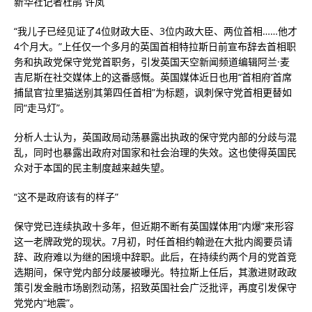
新华社记者杜鹃 许凤
“我儿子已经见证了4位财政大臣、3位内政大臣、两位首相……他才
4个月大。”上任仅一个多月的英国首相特拉斯日前宣布辞去首相职
务和执政党保守党党首职务，引发英国天空新闻频道编辑阿兰·麦
吉尼斯在社交媒体上的这番感慨。英国媒体近日也用“首相府‘首席
捕鼠官’拉里猫送别其第四任首相”为标题，讽刺保守党首相更替如
同“走马灯”。
分析人士认为，英国政局动荡暴露出执政的保守党内部的分歧与混
乱，同时也暴露出政府对国家和社会治理的失效。这也使得英国民
众对于本国的民主制度越来越失望。
“这不是政府该有的样子”
保守党已连续执政十多年，但近期不断有英国媒体用“内爆”来形容
这一老牌政党的现状。7月初，时任首相约翰逊在大批内阁要员请
辞、政府难以为继的困境中辞职。此后，在持续约两个月的党首竞
选期间，保守党内部分歧屡被曝光。特拉斯上任后，其激进财政政
策引发金融市场剧烈动荡，招致英国社会广泛批评，再度引发保守
党党内“地震”。