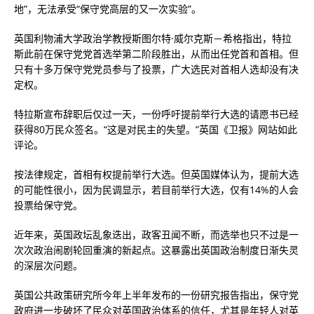
地”，无法承受“保守党高层的又一次实验”。
英国利物浦大学政治学教授斯图尔特·威尔克斯－希格指出，特拉
斯此前在保守党党首选举第二阶段胜出，从而出任党首和首相。但
只有十多万保守党党员参与了投票，广大选民对首相人选却没有决
定权。
特拉斯宣布辞职后仅过一天，一份呼吁提前举行大选的请愿书已经
获得80万民众签名。“这是对民主的失望。”英国《卫报》网站如此
评论。
按法律规定，首相有权提前举行大选。但英国媒体认为，提前大选
的可能性很小，因为民调显示，若目前举行大选，仅有14%的人会
投票给保守党。
近年来，英国政坛乱象迭出，政客丑闻不断，而选举也只不过是一
次次政治闹剧轮回重演的新起点。这暴露出英国政治制度日渐失灵
的深层次问题。
英国公共政策研究所今年上半年发布的一份研究报告指出，保守党
政府进一步破坏了民众对英国政治体系的信任，尤其是年轻人对英