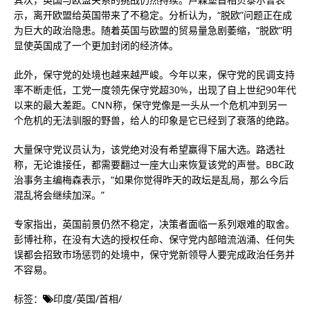
示，离开欧盟给英国带来了不稳定。分析认为，“脱欧”问题正在成
为巨大的政治隐患。随着英国与欧盟的贸易量急剧萎缩，“脱欧”明
显使英国成了一个更加封闭的经济体。
此外，保守党的处境也越来越严峻。今年以来，保守党的民调支持
率不断走低，工党一度领先保守党超30%，出现了自上世纪90年代
以来的最大差距。CNN称，保守党像是一头从一个危机冲到另一
个危机的无法驯服的野兽，给人的印象是它已经到了衰落的绝路。
大量保守党议员认为，该党绝对没有希望赢得下届大选。路透社
称，无论谁接任，都需要翻过一座大山来恢复该党的声誉。BBC政
治事务主编梅森表示，“如果你觉得昨天的政坛是乱局，那么今后
混乱将会继续加深。”
专家指出，英国前景仍然不稳定，决策者面临一系列艰难的取舍。
彭博社称，在没有大选的授权任命、保守党内部暗流汹涌、任何失
误都会招致市场惩罚的处境中，保守党新领导人要完成政治任务并
不容易。
标签：
印度
/
英国
/
首相
/