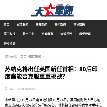
首页
军情要闻
国际新闻
国内新闻
评论精选
军工科技
航空工业
奇闻趣事
全球视野
科学观察
参考消息
您的位置：
首页
>
国际新闻
>
苏纳克将出任英国新任首相：80后印
度裔能否克服重重挑战？
2022-10-25 10:10:12
中新网北京10月24日电当地时间10月24日，英国前财政大臣苏纳
克当选英国执政党保守党的新党首。他将接任曾经的竞争对手特拉