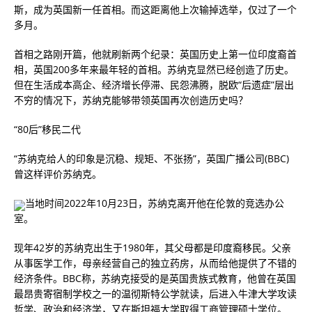
斯，成为英国新一任首相。而这距离他上次输掉选举，仅过了一个
多月。
首相之路刚开篇，他就刷新两个纪录：英国历史上第一位印度裔首
相，英国200多年来最年轻的首相。苏纳克显然已经创造了历史。
但在生活成本高企、经济增长停滞、民怨沸腾，脱欧“后遗症”层出
不穷的情况下，苏纳克能够带领英国再次创造历史吗？
“80后”移民二代
“苏纳克给人的印象是沉稳、规矩、不张扬”，英国广播公司(BBC)
曾这样评价苏纳克。
当地时间2022年10月23日，苏纳克离开他在伦敦的竞选办公
室。
现年42岁的苏纳克出生于1980年，其父母都是印度裔移民。父亲
从事医学工作，母亲经营自己的独立药房，从而给他提供了不错的
经济条件。BBC称，苏纳克接受的是英国贵族式教育，他曾在英国
最昂贵寄宿制学校之一的温彻斯特公学就读，后进入牛津大学攻读
哲学、政治和经济学，又在斯坦福大学取得工商管理硕士学位。