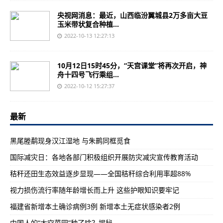
央视网消息：最近，山西临汾翼城县2万多亩大豆
玉米带状复合种植...
2022-10-13 12:27:13
10月12日15时45分，“天宫课堂”将再次开启，神
舟十四号飞行乘组...
2022-10-12 15:27:37
最新
黑尾塍鹬现身汉江湿地 与朱鹮同框觅食
国际减灾日：各地各部门积极组织开展防灾减灾宣传教育活动
秸秆还田生态效益逐步显现——全国秸秆综合利用率超88%
视力损伤流行率随年龄增长而上升 这些护眼知识要牢记
福建省新增本土确诊病例3例 新增本土无症状感染者2例
中国人的“太空菜园”种了啥？揭秘