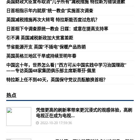
英国财政大臣宣布取消“几乎所有”减税措施 特拉斯为错误道歉
日首相指示年内就原“统一教会”实施首次调查
英国减税措施再次大转弯 特拉斯能否度过危机？
日首相下令调查原统一教会 日媒：或意在提高支持率
引不满 英国减税新政加大贫富差距
节省能源开支 英国“不插电”保暖产品热销
英国英格兰地区干旱或持续至明年春
中国这十年，世界怎么看|“西方可从中国实践中学习治国理政”
——专访英国48家集团俱乐部主席斯蒂芬·佩里
特拉斯上任不到40天，英国保守党议员酝酿换首相？
热点
凭借更高的刷新率带来更沉浸式的观感体验，高刷
电视正在成为电视...
2022-10-20 17:59:36