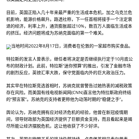
目前，英国正陷入几十年来最严重的生活成本危机，加之乌克兰危
机影响，能源价格飙升。路透社称，下一任首相将接手一个注定衰
退的经济，利率上升，通货膨胀超过10%，数百万人面临生活成本
的挤压。经济问题将成为苏纳克面临的第一个难关。
当地时间2022年8月17日，消费者在伦敦的一家超市购买食品。
特拉斯的发言人曾表示，继任者将决定是否继续执行定于10月底公
布的财政计划。此前，特拉斯“迷你预算”的推出，引发了金融市场
的剧烈反应，英镑汇率大跌，保守党面临内外的巨大政治压力。
其实早在特拉斯竞选首相时，苏纳克就曾警告过她热衷的减税政策
存在风险。而美国有线电视新闻网(CNN)直言他为特拉斯政府终结
的“预言家”。苏纳克的支持者更称他为动荡时期的“稳健之手”。
舆论认为，苏纳克拥有应对经济危机的经验，他曾在新冠疫情期
间，领导财政部为英国经济提供了巨额资金支持，而且看起来是竭
尽所能让经济摆脱危机，这让他收获了不少好评。
其次，英国与欧盟关系的挑战仍然持续。卢森堡首相贝泰尔曾表