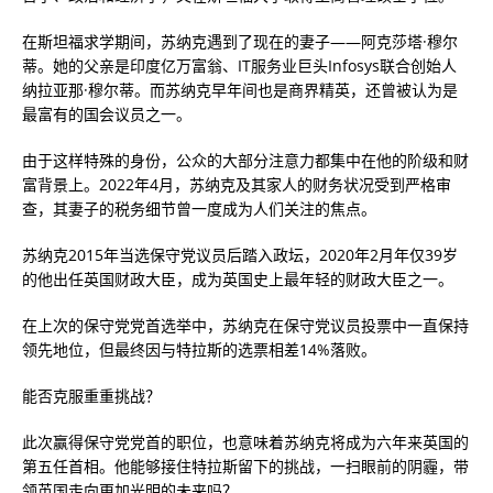
在斯坦福求学期间，苏纳克遇到了现在的妻子——阿克莎塔·穆尔
蒂。她的父亲是印度亿万富翁、IT服务业巨头Infosys联合创始人
纳拉亚那·穆尔蒂。而苏纳克早年间也是商界精英，还曾被认为是
最富有的国会议员之一。
由于这样特殊的身份，公众的大部分注意力都集中在他的阶级和财
富背景上。2022年4月，苏纳克及其家人的财务状况受到严格审
查，其妻子的税务细节曾一度成为人们关注的焦点。
苏纳克2015年当选保守党议员后踏入政坛，2020年2月年仅39岁
的他出任英国财政大臣，成为英国史上最年轻的财政大臣之一。
在上次的保守党党首选举中，苏纳克在保守党议员投票中一直保持
领先地位，但最终因与特拉斯的选票相差14%落败。
能否克服重重挑战？
此次赢得保守党党首的职位，也意味着苏纳克将成为六年来英国的
第五任首相。他能够接住特拉斯留下的挑战，一扫眼前的阴霾，带
领英国走向更加光明的未来吗？