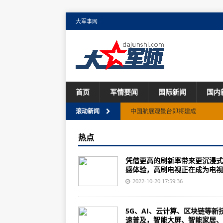
大军事网
首页
军情要闻
国际新闻
国内
中国航展观景台即将建成
滚动新闻
亚太地区客运复苏强劲，但货运前
热点
赛峰集团诚邀您莅临珠海航展赛峰
凭借更高的刷新率带来更沉浸式
霍尼韦尔与中国大飞机一起成长
感体验，高刷电视正在成为电视..
空客向达美航空交付第100架在美
2022-10-20 17:59:36
普惠商用发动机交付量在三季度创
5G、AI、云计算、区块链等新
美国联邦航空局认为5G将对航空安
速普及，智能大屏、智能家居、..