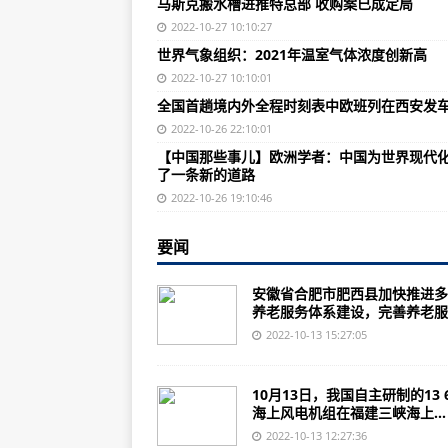
马斯克搬水槽进推特总部 收购案已成定局
英国脱欧让机组人员的EASA许可
2022-10-27 10:10:27
Archer计划在2025年建造250辆
世界气象组织：2021年温室气体浓度创新高
美国航空公司与全球三大分销系统
2022-10-27 10:10:01
全国首趟境内外全程时刻表中欧班列在西安发
FAA发布首批135部标准化培训计
2022-10-26 22:10:01
柯林斯宇航为智利空军升级了C-1
【中国那些事儿】欧洲学者：中国为世界现代
了一条新的道路
美国再现“血腥周末”：大规模枪支暴
2022-10-26 19:10:46
【中国那些事儿】欧洲学者：中国
要闻
美纽约地铁3天内发生2起无端袭击事
通讯：留下一支“带不走”的医疗队
安徽省合肥市肥西县加快推进多
养老服务体系建设，完善养老服..
巴基斯坦举行拉合尔橙线地铁开通
2022-10-13 15:27:05
美国消费者信心指数大跌 美媒称
美国密苏里州官员：枪支暴力足以成
10月13日，我国自主研制的13 
海上风电机组在福建三峡海上...
美国多名非裔医生“被辞职”后发声
2022-10-13 12:27:36