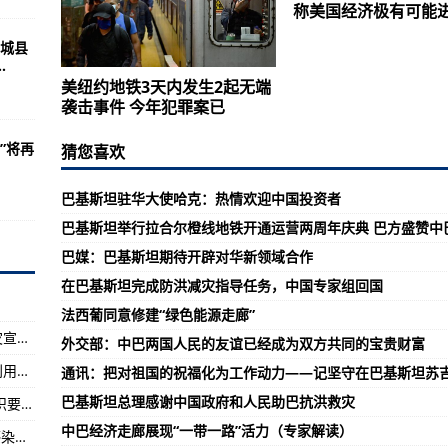
12月交付东航
称美国经济极有可能
城县
.
美纽约地铁3天内发生2起无端
达成一致
袭击事件 今年犯罪案已
重
堂”将再
猜您喜欢
嘉岛最高气温超32摄氏度
巴基斯坦驻华大使哈克：热情欢迎中国投资者
巴基斯坦举行拉合尔橙线地铁开通运营两周年庆典 巴方盛赞中
同比水平
巴媒：巴基斯坦期待开辟对华新领域合作
你来“总装”
在巴基斯坦完成防洪减灾指导任务，中国专家组回国
法西葡同意修建“绿色能源走廊”
国际减灾日：各地各部门积极组织开展防灾减灾宣传教育活动
至负值 发生了什么？
外交部：中巴两国人民的友谊已经成为双方共同的宝贵财富
秸秆还田生态效益逐步显现——全国秸秆综合利用率超88%
通讯：把对祖国的祝福化为工作动力——记坚守在巴基斯坦苏
巴经济走廊合作推向新高度
巴基斯坦总理感谢中国政府和人民助巴抗洪救灾
视力损伤流行率随年龄增长而上升 这些护眼知识要牢记
者信心指数下降
中巴经济走廊展现“一带一路”活力（专家解读）
福建省新增本土确诊病例3例 新增本土无症状感染者2例
中国投资者