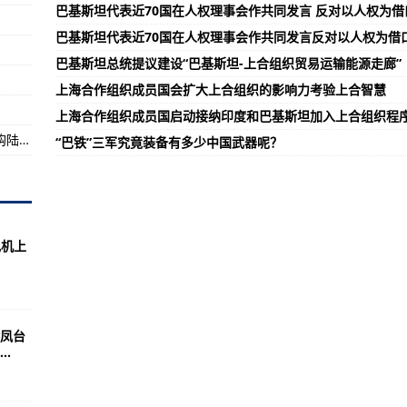
巴基斯坦代表近70国在人权理事会作共同发言 反对以人权为
将在珠海举办
巴基斯坦代表近70国在人权理事会作共同发言反对以人权为借
继续
巴基斯坦总统提议建设“巴基斯坦-上合组织贸易运输能源走廊”
信系统将显著提升公务机高速互联体验
上海合作组织成员国会扩大上合组织的影响力考验上合智慧
上海合作组织成员国启动接纳印度和巴基斯坦加入上合组织程
【在希望的田野上】夏粮旺季收购结束 秋粮收购陆续展开
“巴铁”三军究竟装备有多少中国武器呢？
现机上
凤台
.