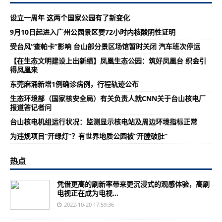
设立一周年 这两个国家公园有了新变化
9月10日起进入广州公园景区要72小时内核酸阴性证明
受台风“查帕卡”影响 台山部分景区场馆暂时关闭 汽车班次停运
【在生态文明建设上出新绩】凤凰生态公园：筑好凤凰台 织金引
得凤凰来
东莞麻涌新增1例确诊病例，行程轨迹公布
生态环境部（国家核安全局）有关负责人就CNN关于台山核电厂
报道答记者问
台山核电机组运行状况：监测显示核电站及周边环境指标正常
为违规项目“开绿灯”？有世界地质公园被“开膛破肚”
热点
凭借更高的刷新率带来更沉浸式的观感体验，高刷
电视正在成为电视...
2022-10-20 17:59:36