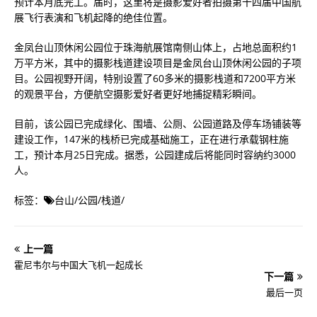
预计本月底完工。届时，这里将是摄影爱好者拍摄第十四届中国航
展飞行表演和飞机起降的绝佳位置。
金凤台山顶休闲公园位于珠海航展馆南侧山体上，占地总面积约1
万平方米，其中的摄影栈道建设项目是金凤台山顶休闲公园的子项
目。公园视野开阔，特别设置了60多米的摄影栈道和7200平方米
的观景平台，方便航空摄影爱好者更好地捕捉精彩瞬间。
目前，该公园已完成绿化、围墙、公厕、公园道路及停车场铺装等
建设工作，147米的栈桥已完成基础施工，正在进行承载钢柱施
工，预计本月25日完成。据悉，公园建成后将能同时容纳约3000
人。
标签：
台山
/
公园
/
栈道
/
上一篇
霍尼韦尔与中国大飞机一起成长
下一篇
最后一页