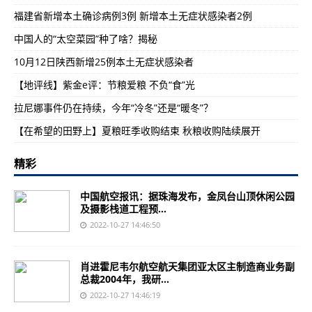
福建省新增本土确诊病例3例 新增本土无症状感染者2例
中国人的“太空菜园”种了啥？揭秘
10月12日陕西新增25例本土无症状感染者
【地评线】紫金e评：节粮爱粮 不负“食”光
拉尼娜事件仍在持续，今年“冷冬”还是“暖冬”？
【在希望的田野上】夏粮旺季收购结束 秋粮收购陆续展开
精彩
中国航空报讯：据珠海发布，金凤台山顶休闲公园
及摄影栈道工程预...
2022-10-27 14:46:50
肖进霍尼韦尔航空航天集团亚太区主制造商业务副
总裁2004年，我研...
2022-10-27 14:46:19