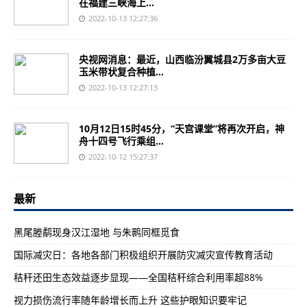
在福建三峡海上...
2022-10-13 12:27:36
央视网消息：最近，山西临汾翼城县2万多亩大豆
玉米带状复合种植...
2022-10-13 12:27:13
10月12日15时45分，“天宫课堂”将再次开启，神
舟十四号飞行乘组...
2022-10-12 15:27:37
最新
黑尾塍鹬现身汉江湿地 与朱鹮同框觅食
国际减灾日：各地各部门积极组织开展防灾减灾宣传教育活动
秸秆还田生态效益逐步显现——全国秸秆综合利用率超88%
视力损伤流行率随年龄增长而上升 这些护眼知识要牢记