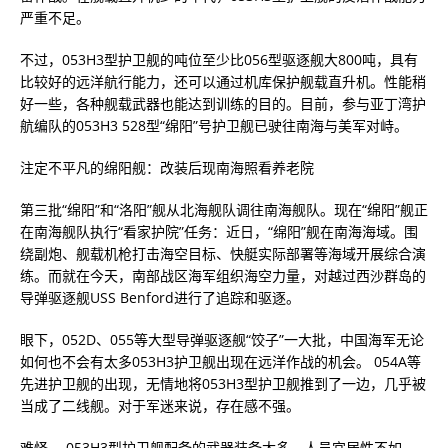
严重不足。
不过，053H3型护卫舰的吨位至少比056型驱逐舰大800吨，具有
比较好的远洋航行能力，还可以通过机库保护舰载直升机。性能稍
好一些，各种舰载武器也能达到训练的目的。目前，参与亚丁湾护
航编队的053H3 528型“绵阳”号护卫舰已驶往南海与美军对峙。
注定不平凡的绵阳舰：改装后现南海照看养老院
第三批“绵阳”和“洛阳”舰从北海舰队调往南海舰队。现在“绵阳”舰正
在南海舰队执行“看家护院”任务：近日，“绵阳”舰在南海海域。围
绕副炮、舰载机枪打击海空目标、快艇实际部署等海域开展综合演
练。而就在今天，南部战区海军组织海空力量，对越过西沙群岛的
导弹驱逐舰USS Benford进行了追踪和驱逐。
眼下，052D、055等大型导弹驱逐舰“饺子”一大批，中国海军无论
如何也不会有太多053H3护卫舰出现在远洋作战的机会。 054A等
先进护卫舰的出现，无情地将053H3型护卫舰推到了一边，几乎被
当成了二线舰。对于军迷来说，存在感不强。
难怪。 053H3型护卫舰配备的武器装备太多，人员宜居性不如