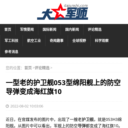
首页
军情要闻
国际新闻
国内新闻
评论精选
军工科技
航空工业
奇闻趣事
全球视野
科学观察
参考消息
您的位置：
首页
>
评论精选
>
一型老的护卫舰053型绵阳舰上的防空
导弹变成海红旗10
2022-08-02 10:03:06
近日，在官媒发布的图片中，出现了一艘老
护卫舰
，就是053H3绵
阳舰。从图片中可以看出，军舰上的防空
导弹
都变成了海红旗10。