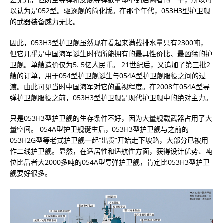
以认为是052型。驱逐舰的简化版。在那个年代，053H3型护卫舰
的武器装备威力无比。
因此，053H3型护卫舰虽然现在看起来满载排水量只有2300吨，
但它几乎是中国海军诞生时代所能拥有的最具性价比、最凶猛的护
卫舰。单艘造价仅为5. 5亿人民币。 21世纪后，又追加了第三批2
艘的订单，用于054型护卫舰诞生与054A型护卫舰服役之间的过
渡。由此可见当时中国海军对它的重视程度。在2008年054A型导
弹护卫舰服役之前，053H3型护卫舰是现代护卫舰中的绝对主力。
只是053H3型护卫舰的生存条件不好，因为大量舰载武器占用了大
量空间。 054A型护卫舰诞生后，053H3型护卫舰与之前的
053H2G型等老式护卫舰一起“出货”开始走下坡路，大部分已被用
作二线护卫舰。显然，在适居性和适航性方面，获得设计优势、吨
位比后者大2000多吨的054A型导弹护卫舰，肯定比053H3型护卫
舰要好很多。