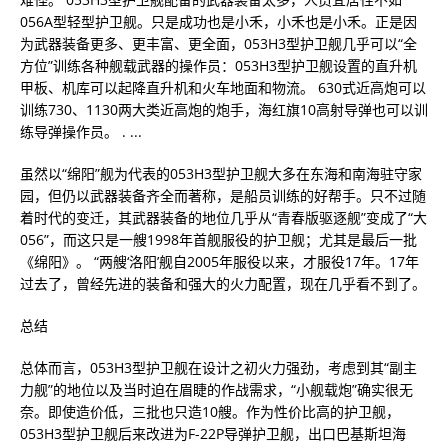
056A型轻型护卫舰。只是成功也是小禾，小禾也是小禾。正是因
为武器装备更多、更丰富、更全面，053H3型护卫舰几乎可以“全
方位”训练各种舰载武器的操作员：053H3型护卫舰设置的直升机
甲板、机库可以起降直升机和火车地面和物流。 630式近高炮可以
训练730、1130两大类近高炮的炮手，海红旗10高射导弹也可以训
练导弹操作员。 . ...
虽然以“绵阳”舰为代表的053H3型护卫舰大多在东海和南海驻守家
园，但仍以武器装备齐全而著称，是船员训练的好帮手。只不过随
着时代的变迁，其武器装备的地位几乎从“青春版驱逐舰”变成了“大
056”，而这只是一艘1998年首舰服役的护卫舰；尤其是最后一批
《绵阳》。 “两艘‘洛阳’舰自2005年服役以来，才服役17年。17年
过去了，曾经先进的装备和强大的火力配置，现在几乎看不到了。
总结
总体而言，053H3型护卫舰在设计之初火力强劲，考虑到其“副主
力舰”的地位以及当时迫在眉睫的作战需求，“小舰载炮”确实很无
奈。即使造价低，三批也只造10艘。作为性价比高的护卫舰，
053H3型护卫舰后来改进为F-22P导弹护卫舰，出口巴基斯坦海