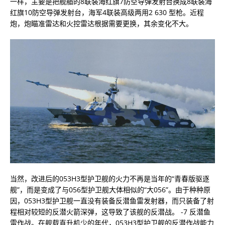
一样，主要是把舰艏的8联装海红旗7防空导弹发射台换成8联装海
红旗10防空导弹发射台，海军4联装高级两用2 630 型枪。近程
炮，炮瞄准雷达和火控雷达根据需要更换，其余变化不大。
当然，改进后的053H3型护卫舰的火力不再是当年的“青春版驱逐
舰”，而是变成了与056型护卫舰大体相似的“大056”。由于种种原
因，053H3型护卫舰一直没有装备反潜鱼雷发射器，而只装备了射
程相对较短的反潜火箭深弹，这导致了该舰的反潜战。 -7 反潜鱼
雷作战。在舰载直升机少的年代，053H3型护卫舰的反潜作战能力