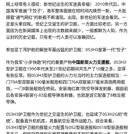
网上经常有人感叹：新世纪出生的军迷真幸福！ 2010年代后，中
国海军普遍“下饺子”，海军整体面貌在短时间内焕然一新，一大批
搭载“通气网红”的新舰不断涌现。出现。新世纪的军迷会看到。一
定是头晕目眩。世纪之交诞生的护卫舰，一方面比较老旧，另一方
面因为在新闻媒体上出现的次数越来越少，一般都鲜为人知，作为
尘封的历史记载，只有老一代人类可以准确回忆。
参加亚丁湾护航的解放军最凶猛的护卫舰：053H3是第一代“饺子”
作为我军“小步快跑”时代的重要产物
中国新型火力支援舰
，053H3
型护卫舰在1990年代末至21世纪初期间共生产了10艘之多，显得
有些反常。但053H3型护卫舰的火力与当时的主力驱逐舰相当：一
门79A型双联装100毫米舰炮和四门76A双联装37毫米高炮两用舰
炮，一门8联装舰炮在桥前。安装海红旗7防空导弹发射器，烟囱前
后各安装4联装YJ-83反舰导弹发射器，也就是说它配备了8枚反舰
导弹。
053H3护卫舰作为世纪之交诞生的护卫舰，也延续了053H2G的“传
统”，配备直升机机库，具备航空反潜作战能力。综合来看，
053H3型护卫舰的舰载火力配置与052型驱逐舰和051B型驱逐舰相
差无几，但防空导弹和反舰导弹数量却不到后两者的一半，所以可