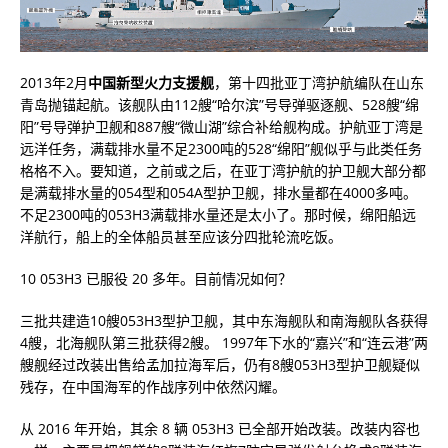
2013年2月
中国新型火力支援舰
，第十四批亚丁湾护航编队在山东
青岛抛锚起航。该舰队由112艘“哈尔滨”号导弹驱逐舰、528艘“绵
阳”号导弹护卫舰和887艘“微山湖”综合补给舰构成。护航亚丁湾是
远洋任务，满载排水量不足2300吨的528“绵阳”舰似乎与此类任务
格格不入。要知道，之前或之后，在亚丁湾护航的护卫舰大部分都
是满载排水量的054型和054A型护卫舰，排水量都在4000多吨。
不足2300吨的053H3满载排水量还是太小了。那时候，绵阳船远
洋航行，船上的全体船员甚至应该分四批轮流吃饭。
10 053H3 已服役 20 多年。目前情况如何？
三批共建造10艘053H3型护卫舰，其中东海舰队和南海舰队各获得
4艘，北海舰队第三批获得2艘。 1997年下水的“嘉兴”和“连云港”两
艘舰经过改装出售给孟加拉海军后，仍有8艘053H3型护卫舰疑似
残存，在中国海军的作战序列中依然闪耀。
从 2016 年开始，其余 8 辆 053H3 已全部开始改装。改装内容也