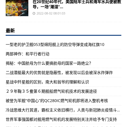
在20世纪40年代，美国陆军士兵和海军水兵便被教
导，一场“潮湿”...
2022-08-02 08:01:03
最新
一型老的护卫舰053型绵阳舰上的防空导弹变成海红旗10
两部神作：和平行者行动
揭秘：中国航母为什么要搞航母的国家一路绝尘？
二战潜艇最大的优势就是隐蔽性，被发现以后会被深水炸弹炸
星战中歼星舰的区别，南大和翁爷的理解和认识
２９年鞠３５鲞第６期舰船燃气轮机技术的发展途径
被誉为军舰“中国心”的QC280IC燃气轮机即将进入整机考核
冷战思维大行其道，霸权主义依旧横行，人类与新冠肺炎疫情斗争仍持续
世界军事强国都对舰用燃气轮机的发展特别关注并给予专门支持