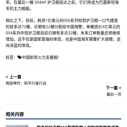
军。在最后一艘 054AP 护卫舰抵达之前，它们将成为巴基斯坦海
军的主力舰艇。
相比之下，目前，耗资1亿美元的056系列轻型护卫舰一口气建造
的就多达72艘，近期有22艘分配给中国海警；单艘造价3亿美元的
054系列中型护卫舰目前已拥有多达32艘，未来订单数量还将继续
增加。这不仅是国家富强的体现，也是中国海军需要扩大规模，走
向深蓝的体现。
标签：
中国新型火力支援舰
/
上一篇
两部神作：和平行者行动
下一篇
最后一页
相关内容