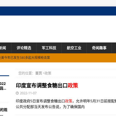
新闻
评论精选
军工科技
航空工业
奇闻趣事
全美今年已发生580多起大规模枪击案
本周启动史上首次大规模裁员
您的位置：
首页
>政策
冒雨抵达，“翼龙”-3亮相
22
保障世界杯
印度宣布调整食糖出口
政策
...
2022-11-07
印度政府5日宣布调整食糖出口
政策
，允许明年5月31日前按配
公共分配部当天发布公告说，为了确保国内
的观
海
.