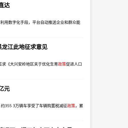
直达
策
利用数字化手段，平台自动推送企业和群众能
，黑龙江此地征求意见
征求《大兴安岭地区关于优化生育
政策
促进人口
亿元
约355 3万辆车享受了车辆购置税减征
政策
，累