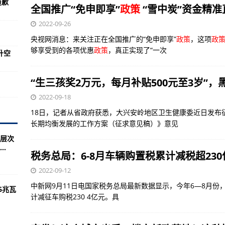
道歉
“脱钩”
全国推广“免申即享”
政策
“雪中炭”资金精准
！执法部门：暴力极端分子对中期选举构成更大威胁
2022-09-26
亮尼日利亚村庄
央视网消息：来关注正在全国推广的“免申即享”
政策
，这项
政
够享受到的各项优惠
政策
，真正实现了“一次
升空
试验段接触网送电成功
展的重要贡献者”——访德国工业巨头蒂森克虏伯大中华区首席执行官高岩
“生三孩奖2万元，每月补贴500元至3岁”
不解之缘
2022-09-18
暂停投放广告
18日，记者从省政府获悉，大兴安岭地区卫生健康委近日发布
投资，商务部回应
长期均衡发展的工作方案（征求意见稿）》意见
层次
失去钱包和人心
.
税务总局：6-8月车辆购置税累计减税超230
致30人晕厥
2022-09-12
气供应国
中新网9月11日电国家税务总局最新数据显示，今年6—8月份，
6兆瓦
64.7%
计减征车购税230 4亿元。具
短道速滑世界杯盐湖城站混合团体接力金牌