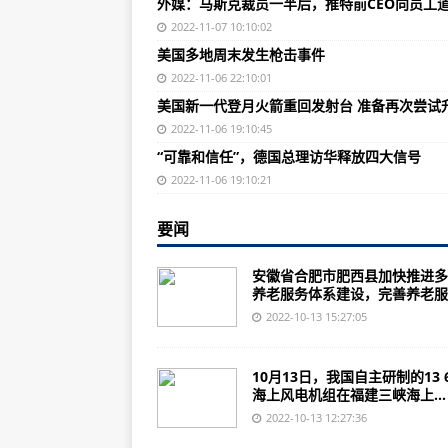
外媒：马斯克裁员一半后，推特前CEO向员工
德国学者直言：白痴才会随美起舞搞
2022-11-07 10:10:02
【世界说】美国国内极端主义加剧
美国多地周末发生枪击事件
通讯：中企落实“百企千村”活动点
2022-11-06 22:10:01
美国新一代登月火箭重回发射台 准备再次尝试
打造中国高铁标准！印尼雅万高铁
2022-11-06 19:10:45
专访：“中国是世界经济稳定和发
“可靠和信任”，德国总理访华释放四大信号
通讯：马来西亚参展商与进博会的
2022-11-06 19:10:21
马斯克接手推特引发担忧 多家企业
要闻
加拿大要求三家中企撤出对加矿产
安徽省合肥市肥西县加快推进多
美媒：所谓对华“脱钩”只会让美国
养老服务体系建设，完善养老服..
韩国男团在印尼演出发生歌迷推挤，
2022-10-13 15:27:05
坐收渔利 美国成为欧盟第二大天然
10月13日，我国自主研制的13 
“义新欧”中欧班列对德进出口年均增速
海上风电机组在福建三峡海上...
中国冰雪新赛季首金！中国队夺得
2022-10-13 12:27:36