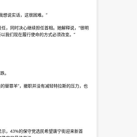
“我想说实话，这很困难。”
任，同时决心继续担任首相。她解释说，“很明
，所以我们现在履行使命的方式必须改变。”
。
下跌。
误的替罪羊”，撤职并没有减轻特拉斯的压力，也
示，43%的保守党选民希望唐宁街迎来新首