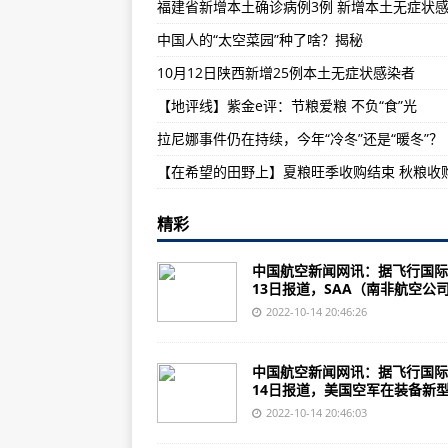
阿根廷开发新型飞机机枪吊舱
中国人的“太空菜园”种了啥？揭秘
社评：华盛顿的“友谊”，惊醒了更
10月12日陕西新增25例本土无症状感染者
中国代表在联合国难民执委会阐述
【地评线】紫金e评：节粮爱粮 不负“食”光
紧急换“将”、政策大转弯 英首相
拉尼娜事件仍在持续，今年“冷冬”还是“暖冬”？
美市场专家谈美通胀率高于预期：
精彩
中国航空新闻网讯：据飞行国际
13日报道，SAA（南非航空公司.
2022-10-14 20:46:26
中国航空新闻网讯：据飞行国际
14日报道，美国空军在装备新型.
2022-10-14 20:46:03