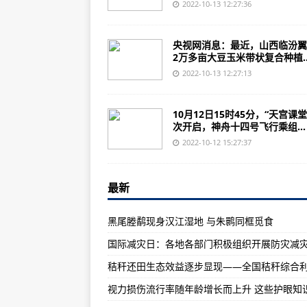
中外民众共享中欧班列高质量发展
2022-10-13 12:27:36
印媒：中国脱贫经验值得印度学习
央视网消息：最近，山西临汾翼
（遇见中国）北京自贸试验区的“
2万多亩大豆玉米带状复合种植..
港媒文章：美国主导的单极多边主
2022-10-13 12:27:13
外交部发言人为这位意大利女航天
10月12日15时45分，“天宫课
海外网评：坑盟友没商量，这就是
次开启，神舟十四号飞行乘组...
中国这十年，世界怎么看|中国模
2022-10-12 15:27:37
国际锐评｜“和中国做生意”成为越
最新
外媒：美国打压中国，全球芯片公
中国新征程 世界新机遇丨克雷格·
黑尾塍鹬现身汉江湿地 与朱鹮同框觅食
空客表示2022年的交付可能会影
SpaceX将载美国富商丹尼斯·蒂
英国皇家空军接收第21架A400M
葡萄牙TAP航空公司停止提供短途