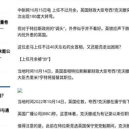
长
中新网10月15日电 上任不过月余，英国财政大臣夸西?克沃
次出现180度大转弯。
量卷
5架赛斯纳天鹰飞机
.
但对于特拉斯政府的“调头”，外界似乎并不看好。英镑应声下
II直升机投入使用
内忧外患的英国。
，吓坏美国人
这位走马上任不过40天左右的女首相，又还能否走出困局？
未能公
民众抱怨：物价高到离谱
.
【上任月余被“炒”】
耳其设国际天然气枢纽展开双边合作
当地时间10月14日，英国首相特拉斯解雇财政大臣夸西?克沃
湖渔民：上岸置家，创业转型
大臣杰里米?亨特将接替其职位。
国从未停止给我带来惊喜”
X无法再支付“星链”在乌克兰运行费用
局？
当地时间2022年10月14日，英国伦敦，夸西?克沃滕在唐宁街
现
掉与通
 美媒：衰退迹象持续，食品无保障、通胀等问题困扰低收入及有色人种
英国广播公司(BBC)称，这意味着，克沃滕成为有记录以来任
值得注意的是，此前在特拉斯竞选英国保守党党魁期间，克沃