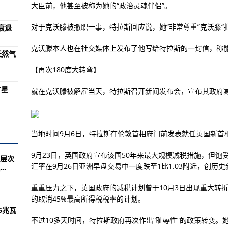
抗洪救灾提供支持
大臣前，他甚至被称为她的“政治灵魂伴侣”。
体验？
对于克沃滕被撤职一事，特拉斯回应说，她“非常尊重”克沃滕“
衰退
议员酝酿换首相？
克沃滕本人也在社交媒体上发布了他写给特拉斯的一封信，称能担
天然气
临“三重打击”
【再次180度大转弯】
要求提供文件，马斯克拒了
“星
 高通胀恐成美国经济常态
就在克沃滕被解雇当天，特拉斯召开新闻发布会，宣布其政府
情绪
 美主播批政府对抗通胀缺乏行动
当地时间9月6日，特拉斯在伦敦首相府门前发表就任英国新首
气 或为20年来最冷冬季
9月23日，英国政府宣布该国50年来最大规模减税措施，但
层次
世界和平
汇率在9月26日亚洲早盘交易中一度跌至1比1.03附近，创历史
.
何前嫌尽弃，青眼有加？
重重压力之下，英国政府的减税计划曾于10月3日出现重大转
未停歇
的取消45%最高所得税税率的计划。
6兆瓦
缺陷——访新加坡国立大学李光耀公共政策学院副教授顾清扬
不过10多天时间，特拉斯政府再次作出“耻辱性”的政策转变。她