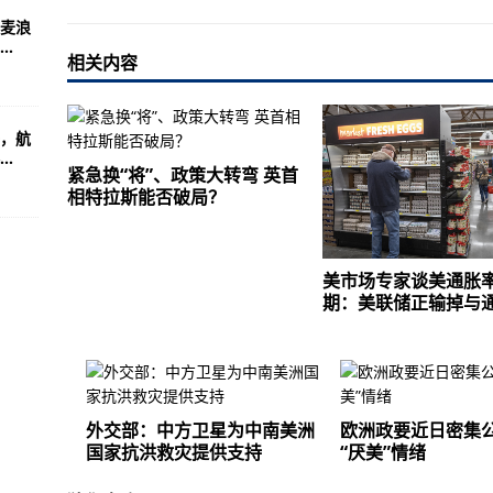
麦浪
.
相关内容
，航
.
紧急换“将”、政策大转弯 英首
相特拉斯能否破局？
美市场专家谈美通胀
期：美联储正输掉与
外交部：中方卫星为中南美洲
欧洲政要近日密集
国家抗洪救灾提供支持
“厌美”情绪