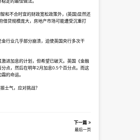
济稳定的最佳做法。
智和不合时宜的财政宽松政策外，(英国)显然还
府借贷规模庞大，房地产市场可能遭受沉重打
老金行业几乎部分崩溃，迫使英国央行多次干
其激进加息的计划，但希望已破灭。英国《金融
百分点，然后在明年2月加息0.5个百分点。而这
加霜的命运。
重振士气，应对挑战？
下一篇
最后一页