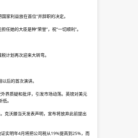
把国家利益放在首位”并辞职的决定。
任她的大臣是种“荣誉”，祝“一切顺利”。
减税计划再次迎来大转弯。
相以后的首次演讲。
饱受外界质疑和批评，引发市场动荡。英镑对美元
新低。
折。克沃滕当天发表声明，宣布将放弃此前提出
证实明年4月将把公司税从19%提高到25%，而