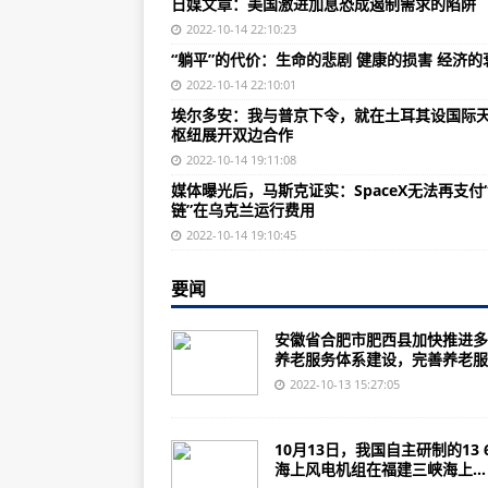
日媒文章：美国激进加息恐成遏制需求的陷阱
外交部：中方卫星为中南美洲国家
2022-10-14 22:10:23
带着乡亲共致富，是一种什么样的
“躺平”的代价：生命的悲剧 健康的损害 经济的
特拉斯上任不到40天，英国保守党
2022-10-14 22:10:01
埃尔多安：我与普京下令，就在土耳其设国际
IMF总裁说新兴市场和发展中国家面
枢纽展开双边合作
马斯克正被美监管当局调查？推特
2022-10-14 19:11:08
媒体曝光后，马斯克证实：SpaceX无法再支付
美媒：物价上涨趋势或已根深蒂固
链”在乌克兰运行费用
欧洲政要近日密集公开表达“厌美”
2022-10-14 19:10:45
美国9月食品价格同比上涨11.2%
要闻
外媒：欧洲预计最早12月迎极寒天
安徽省合肥市肥西县加快推进多
西班牙学者：北约持续拱火不利于
养老服务体系建设，完善养老服..
印度将引进MQ-9B，美国对印为
2022-10-13 15:27:05
十年，中国人研发新战机的脚步从
10月13日，我国自主研制的13 
专访：激进加息折射美国治理能力
海上风电机组在福建三峡海上...