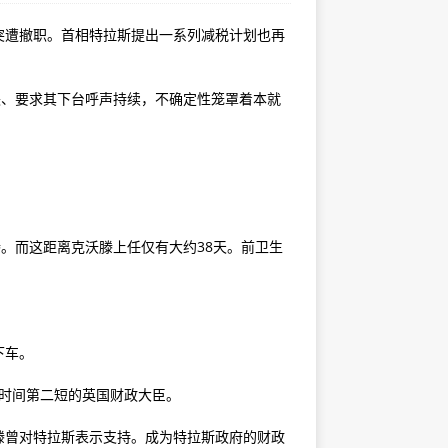
滕突遭撤职。首相特拉斯提出一系列减税计划也再
跌、要求其下台呼声持续，不确定性笼罩着本就
滕。而这距离克沃滕上任仅有大约38天。前卫生
下车。
职时间第二短的英国财政大臣。
滕曾对特拉斯表示支持。成为特拉斯政府的财政