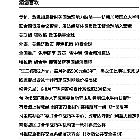
猜您喜欢
专访：激进加息折射美国治理能力缺陷——访新加坡国立大学
联合国贸发会议警告：发达经济体货币政策使全球陷入衰退
美联储“强收缩”政策祸害全球
外媒：美经济政策“接连犯错”拖累全球
全国推广“免申即享”政策 “雪中炭”资金精准直达
特拉斯“组合拳”能否破解英国经济困境
“生三孩奖2万元，每月补贴500元至3岁”，黑龙江此地征求意
欧盟提出紧急干预措施应对能源价格高涨
税务总局：6-8月车辆购置税累计减税超230亿元
俄“标识器”机器人完成重要目标守卫勤务测试水平再获提升
有着海上搜救经验的第73集团军某陆航旅一级飞行员周宇
习主席视察军委联合作战指挥中心：改变固守部门利益思维定
南部战区联合作战指挥机构第一枪打得怎么样
可视应急指挥交互系统解决方案+1(泛指公共安全名词)