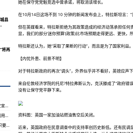
红利
她在保守党党魁竞选中曾承诺，将取消该增长。
在10月14日这场不到 10 分钟的新闻发布会上，特拉斯坦言：
城县
创业达人”阿富汗小伙马赫：中国的发展机会就是世界的发展机会
.
但在英媒看来，特拉斯拒绝为其政策造成的经济动荡承担任何责
义走到尽头
显，我们的部分‘迷你预算’(政策)比市场预期走得更远、更快
员点赞
特拉斯还认为，她“采取了果断的行动”，而且是为了国家利益
堂”将再
美国
【内忧外患、前景不明】
式值得发展中国家借鉴——专访卢旺达政治分析师穆甘夫
对于特拉斯政府的再次“调头”，外界似乎并不看好，英镑应声
来越多国家企业的选择
司遭重创
来自伦敦经济学院的托尼?特拉弗斯认为，克沃滕成了“政府错
没有让保守党平静下来。
艾伦：每次到中国都有全新感受
响之后的产量
国际减灾日：各地各部门积极组织开展防灾减灾宣传教育活动
托夫妇乘坐星际飞船绕月
资料图：英国一家加油站燃油售空后关闭。
秸秆还田生态效益逐步显现——全国秸秆综合利用率超88%
飞机
视力损伤流行率随年龄增长而上升 这些护眼知识要牢记
近来，英国政府在民意调查中的支持率创历史新低。还有民调显
航班的基本票价