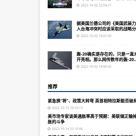
SAA增加更多A320以实现进一步增
2022-10-02 22:04:21
威震长空 主要军机型号的十年
据美国兰德公司的《美国武装力
ATP飞行学校从德事隆航空订购5
入台海冲突时应该采取的战略分..
西科斯基HH-60W Jolly Green 
2022-10-02 18:07:45
【透视】美媒：暴力犯罪无处不在
轰-20确实是存在的，只是一直
美国9月通胀数据超预期 全美各州
开亮相。那么网传数年的轰-20..
埃尔多安：我与普京下令，就在土
2022-10-02 18:06:42
外国人眼里这十年③ | 江苏洪泽
推荐
《“洋记者”感知中国》第三集：“中
媒体曝光后，马斯克证实：Space
紧急换“将”、政策大转弯 英首相特拉斯能否破
美国“躺平抗疫”多米诺效应持续显
2022-10-15 10:10:13
美市场专家谈美通胀率高于预期：美联储正输
【世界说】美国经济仍在苦苦挣扎
胀的斗争
群体
2022-10-14 22:10:44