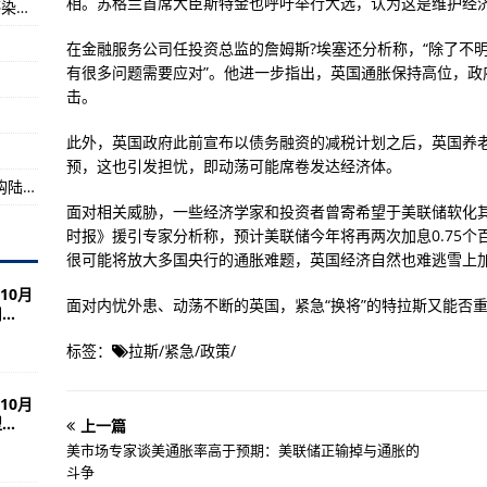
相。苏格兰首席大臣斯特金也呼吁举行大选，认为这是维护经
福建省新增本土确诊病例3例 新增本土无症状感染者2例
在金融服务公司任投资总监的詹姆斯?埃塞还分析称，“除了不明
多的欧洲人
有很多问题需要应对”。他进一步指出，英国通胀保持高位，政
击。
中方立场和主张
此外，英国政府此前宣布以债务融资的减税计划之后，英国养
特拉斯能否破局？
预，这也引发担忧，即动荡可能席卷发达经济体。
美联储正输掉与通胀的斗争
【在希望的田野上】夏粮旺季收购结束 秋粮收购陆续展开
面对相关威胁，一些经济学家和投资者曾寄希望于美联储软化
时报》援引专家分析称，预计美联储今年将再两次加息0.75个
很可能将放大多国央行的通胀难题，英国经济自然也难逃雪上
10月
面对内忧外患、动荡不断的英国，紧急“换将”的特拉斯又能否
..
标签：
拉斯
/
紧急
/
政策
/
10月
..
上一篇
美市场专家谈美通胀率高于预期：美联储正输掉与通胀的
斗争