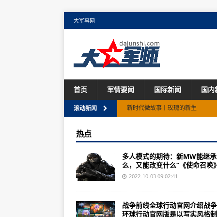
大军事网
首页
军情要闻
国际新闻
国内
新时代微故事丨玫瑰的新生
滚动新闻
中国这十年，世界怎么看|“西方可
热点
里
多人模式的期待：新MW能继承
日媒文章：美国激进加息恐成遏制
么，又能改变什么“《使命召唤》新
新闻观察丨内外政策不负责任致美国
2022-10-03 09:02:41
【“我和我的中国故事”第二季①】
战争前线全球行动官网介绍战争
“躺平”的代价：生命的悲剧 健康的
环球行动官网版是以写实风格制..