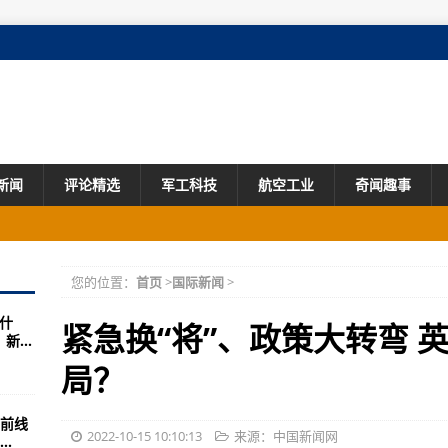
新闻
评论精选
军工科技
航空工业
奇闻趣事
从中国实践中学习治国理政”——专访英国48家集团俱乐部主席斯蒂芬·佩
您的位置：
首页
>
国际新闻
>
什
需求的陷阱
紧急换“将”、政策大转弯 
...
通胀“高烧不退”
局？
美国人林登：用38年的经历写一封给中国的情书
前线
损害 经济的衰退
2022-10-15 10:10:13
来源：中国新闻网
.