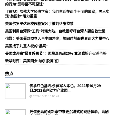
的行为“恶毒且不可原谅”
【透视】哈佛大学经济学家：我们生活在两个不同的国家，黑人实
现“美国梦”阻力重重
美国佛罗里达州校园枪案凶手被判终身监禁
美国利用台湾做“工具”消耗大陆，台教授呼吁台湾人要自救觉醒
俄媒：美国逼欧盟卷入与中国冲突，想同时削弱世界两大力量中心
美国成了儿童人权的“黑洞”
美国或迎来“最贵感恩节”：面粉涨价超20% 禽流感抬升火鸡价格
新华时评：美国国会山的“股神”们
热点
传承红色基因,永葆军人本色。2022年10月29
日,2022鑫创动力产业园...
2022-10-31 13:05:49
凭借更高的刷新率带来更沉浸式的观感体验，高刷