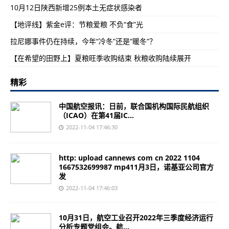
10月12日陕西新增25例本土无症状感染者
【地评线】紫金e评：节粮爱粮 不负“食”光
拉尼娜事件仍在持续，今年“冷冬”还是“暖冬”？
【在希望的田野上】夏粮旺季收购结束 秋粮收购陆续展开
精彩
中国航空报讯：日前，联合国机构国际民航组织
（ICAO）在第41届IC...
2022-11-04 17:46:30
http: upload cannews com cn 2022 1104
1667532699987 mp411月3日，诺基亚公司官方
发
2022-11-04 17:46:03
10月31日，航空工业召开2022年三季度经济运行
分析专题党组会。航...