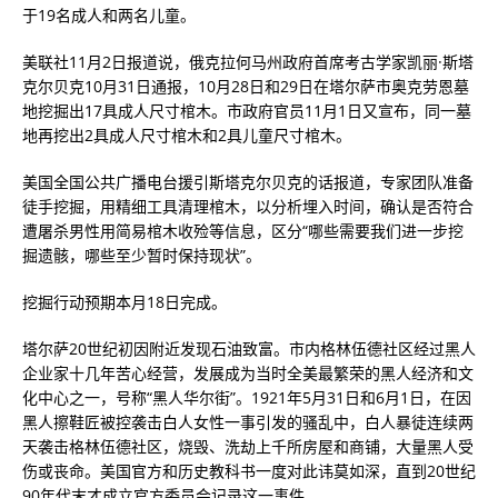
于19名成人和两名儿童。
美联社11月2日报道说，俄克拉何马州政府首席考古学家凯丽·斯塔
克尔贝克10月31日通报，10月28日和29日在塔尔萨市奥克劳恩墓
地挖掘出17具成人尺寸棺木。市政府官员11月1日又宣布，同一墓
地再挖出2具成人尺寸棺木和2具儿童尺寸棺木。
美国全国公共广播电台援引斯塔克尔贝克的话报道，专家团队准备
徒手挖掘，用精细工具清理棺木，以分析埋入时间，确认是否符合
遭屠杀男性用简易棺木收殓等信息，区分“哪些需要我们进一步挖
掘遗骸，哪些至少暂时保持现状”。
挖掘行动预期本月18日完成。
塔尔萨20世纪初因附近发现石油致富。市内格林伍德社区经过黑人
企业家十几年苦心经营，发展成为当时全美最繁荣的黑人经济和文
化中心之一，号称“黑人华尔街”。1921年5月31日和6月1日，在因
黑人擦鞋匠被控袭击白人女性一事引发的骚乱中，白人暴徒连续两
天袭击格林伍德社区，烧毁、洗劫上千所房屋和商铺，大量黑人受
伤或丧命。美国官方和历史教科书一度对此讳莫如深，直到20世纪
90年代末才成立官方委员会记录这一事件。