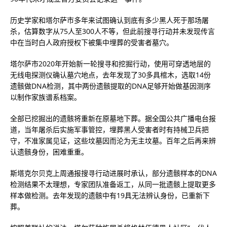
历史学家和塔尔萨市多年来试图确认到底有多少黑人死于那场屠
杀，估算数字从75人至300人不等，但此前搜寻行动并未发现传言
中在当时白人政府授权下被集中埋葬的受害者墓穴。
塔尔萨市2020年开始新一轮搜寻和挖掘行动，使用可穿透地层的
无线电探测仪确认墓穴地点，去年发现了30多具棺木，选取14份
遗骸做DNA检测，其中两份遗骸提取的DNA足够开始做基因测序
以制作家族谱系档案。
全部已挖掘出的遗骸将重新在原墓地下葬。据全国公共广播电台报
道，当年屠杀后实施军事管控，埋葬黑人受害者时有持械卫兵把
守，不准家属见证，这些坟墓因而沦为无主坟墓。百年之后再来辨
认遗骸身份，困难重重。
斯塔克尔贝克上周通报搜寻行动进展时承认，部分遗骸样本的DNA
检测结果不太理想，专家团队准备返工，从同一批遗骸上提取更多
样本做检测。去年发现的遗骸中有19具无法辨认身份，已重新下
葬。