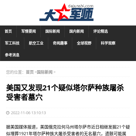
首页
军情要闻
国际新闻
国内新闻
评论精选
军工科技
航空工业
奇闻趣事
全球视野
科学观察
参考消息
您的位置：
首页
>
国际新闻
>
美国又发现21个疑似塔尔萨种族屠杀
受害者墓穴
2022-11-06 13:10:13
据美国媒体报道，美国俄克拉何马州塔尔萨市近日相继发掘21个疑
似埋葬1921年塔尔萨种族大屠杀受害者的无名墓穴，遗骸可能属