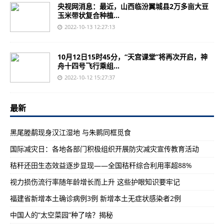
央视网消息：最近，山西临汾翼城县2万多亩大豆
玉米带状复合种植...
2022-10-13 12:27:13
10月12日15时45分，“天宫课堂”将再次开启，神
舟十四号飞行乘组...
2022-10-12 15:27:37
最新
黑尾塍鹬现身汉江湿地 与朱鹮同框觅食
国际减灾日：各地各部门积极组织开展防灾减灾宣传教育活动
秸秆还田生态效益逐步显现——全国秸秆综合利用率超88%
视力损伤流行率随年龄增长而上升 这些护眼知识要牢记
福建省新增本土确诊病例3例 新增本土无症状感染者2例
中国人的“太空菜园”种了啥？揭秘