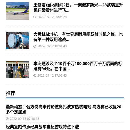
王修君)当地时间2日，一架俄罗斯米—28武装直升
机在梁赞州进行飞...
2022-09-12 20:08:24
大黄蜂战斗机，有世界最耐用舰载战斗机之称，也
有第一种双用途战...
2022-09-12 18:01:43
本专题涉及个10百千万100,000百万千万后面的标
准有94条。在中国...
2022-09-12 17:02:43
推荐
最新动态：俄方说尚未讨论撤离扎波罗热核电站 乌方称已收复20
多个定居点
2022-09-13 07:10:13
经典复刻传承经典战车世纪游戏特点下载