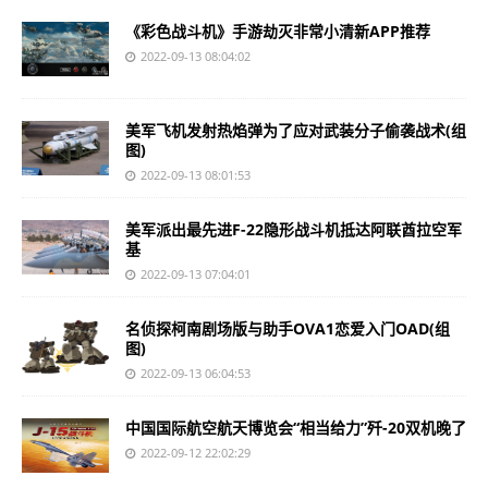
《彩色战斗机》手游劫灭非常小清新APP推荐
2022-09-13 08:04:02
美军飞机发射热焰弹为了应对武装分子偷袭战术(组
图)
2022-09-13 08:01:53
美军派出最先进F-22隐形战斗机抵达阿联酋拉空军
基
2022-09-13 07:04:01
名侦探柯南剧场版与助手OVA1恋爱入门OAD(组
图)
2022-09-13 06:04:53
中国国际航空航天博览会“相当给力”歼-20双机晚了
2022-09-12 22:02:29