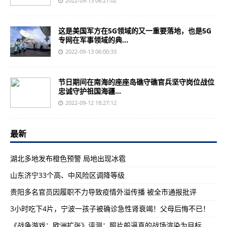
2022-09-13 06:27:02
这是美国军方在5G领域的又一重要落地，也是5G
专网在军事领域的典...
2022-09-13 06:00:33
节日期间在南海的座座岛礁守礁官兵坚守岗位战位
忠诚守护祖国海疆...
2022-09-12 18:27:12
最新
湖北多地发布橙色预警 局地出现冰雹
山东济宁33个高、中风险区调降等级
贵阳多名官员因履职不力导致疫情外溢传播 被全市通报批评
3小时吃下4片，宁波一孩子被确诊急性肾衰竭！父母后悔不已！
《战争游戏：欧洲扩张》评测：照片般逼真的战场渲染为目标