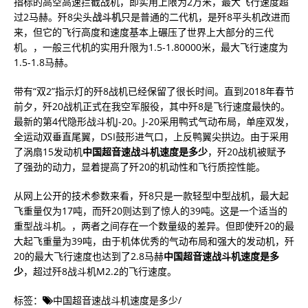
指标的高空高速拦截战机，即实用上限为2万米，最大飞行速度超
过2马赫。歼8尖头
战斗机
只是普通的二代机，是歼8平头机改进而
来，但它的飞行高度和速度基本上碾压了世界上大部分的三代
机。，一般三代机的实用升限为1.5-1.80000米，最大飞行速度为
1.5-1.8马赫。
带有“双2”指示灯的歼8战机已经保留了很长时间。直到2018年春节
前夕，歼20战机正式在我空军服役，其中歼8是飞行速度最快的。
最新的第4代隐形战斗机J-20。J-20采用鸭式气动布局，单座双发，
全运动双垂直尾翼，DSI鼓形进气口，上反鸭翼尖拱边。由于采用
了涡扇15发动机
中国超音速战斗机速度是多少
，歼20战机被赋予
了强劲的动力，显着提高了歼20的机动性和飞行质控性能。
从网上公开的技术参数来看，歼8只是一款轻型中型战机，最大起
飞重量仅为17吨，而歼20则达到了惊人的39吨。这是一个适当的
重型战斗机。，两者之间存在一个数量级的差异。但即使歼20的最
大起飞重量为39吨，由于机体优秀的气动布局和强大的发动机，歼
20的最大飞行速度也达到了2.8马赫
中国超音速战斗机速度是多
少
，超过歼8战斗机M2.2的飞行速度。
标签：
中国超音速战斗机速度是多少
/