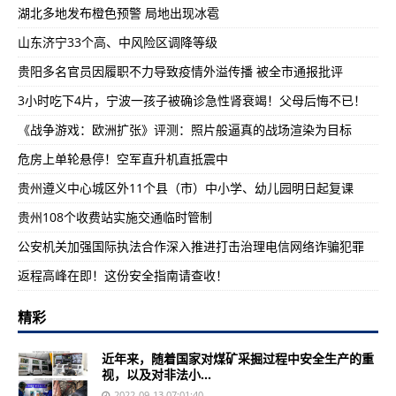
湖北多地发布橙色预警 局地出现冰雹
山东济宁33个高、中风险区调降等级
贵阳多名官员因履职不力导致疫情外溢传播 被全市通报批评
3小时吃下4片，宁波一孩子被确诊急性肾衰竭！父母后悔不已！
《战争游戏：欧洲扩张》评测：照片般逼真的战场渲染为目标
危房上单轮悬停！空军直升机直抵震中
贵州遵义中心城区外11个县（市）中小学、幼儿园明日起复课
贵州108个收费站实施交通临时管制
公安机关加强国际执法合作深入推进打击治理电信网络诈骗犯罪
返程高峰在即！这份安全指南请查收！
精彩
近年来，随着国家对煤矿采掘过程中安全生产的重
视，以及对非法小...
2022-09-13 07:01:40