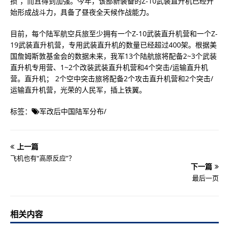
损”，而且得到加强。今年，该部新装备的Z-10武装直升机已经开
始形成战斗力，具备了昼夜全天候作战能力。
目前，每个陆军航空兵旅至少拥有一个Z-10武装直升机营和一个Z-
19武装直升机营，专用武装直升机的数量已经超过400架。根据美
国詹姆斯敦基金会的数据未来，我军13个陆航旅将配备2~3个武装
直升机专用营、1~2个改装武装直升机营和4个突击/运输直升机
营。直升机； 2个空中突击旅将配备2个攻击直升机营和2个突击/
运输直升机营，光荣的人民军，插上铁翼。
标签：
军改后中国陆军分布
/
上一篇
飞机也有“高原反应”？
下一篇
最后一页
相关内容