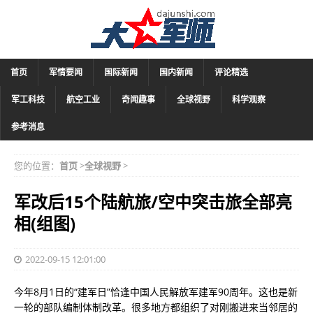
首页
军情要闻
国际新闻
国内新闻
评论精选
军工科技
航空工业
奇闻趣事
全球视野
科学观察
参考消息
您的位置：
首页
>
全球视野
>
军改后15个陆航旅/空中突击旅全部亮
相(组图)
2022-09-15 12:01:00
今年8月1日的“建军日”恰逢中国人民解放军建军90周年。这也是新
一轮的部队编制体制改革。很多地方都组织了对刚搬进来当邻居的