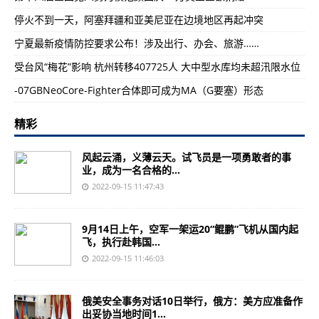
停火不到一天，阿塞拜疆和亚美尼亚在边境地区再起冲突
宁夏最新疫情防控要求公布！涉及出行、办会、旅游……
受台风“梅花”影响 杭州转移407725人 大中型水库均未超汛限水位
-07GBNeoCore-Fighter合体即可成为MA（G要塞）形态
精彩
风起云涌，义薄云天。试飞员是一项勇敢者的事
业，成为一名合格的...
2022-09-15 11:47:43
9月14日上午，空军一架运20“鲲鹏”飞机从国内起
飞，执行赴韩国...
2022-09-15 11:46:03
俄美安全事务对话10日举行，俄方：美方应准备作
出妥协当地时间1...