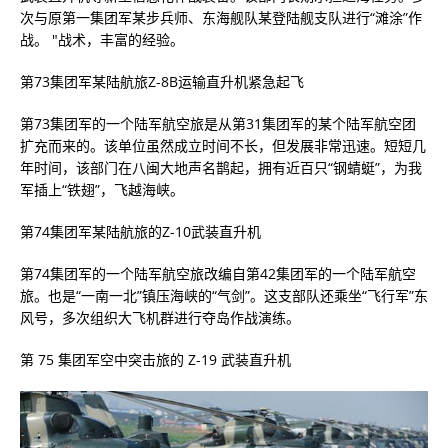
次与原第一集团军某步兵师、东海舰队某登陆舰支队进行“滩涂”作
战。 "战术，丰富的经验。
第73集团军某陆航旅Z-8B运输直升机紧急起飞
第73集团军的一个陆军航空旅是从第31集团军的某个陆军航空团
扩充而来的。该单位虽然成立时间不长，但发展非常迅速。短短几
年时间，该部门在八闽大地声名鹊起，拥有近百只“钢蜻蜓”，为我
军插上“铁翅”，飞越海峡。
第74集团军某陆航旅的Z-10武装直升机
第74集团军的一个陆军航空旅改编自第42集团军的一个陆军航空
旅。也是“一南一北”镇压海峡的“气剑”。这支部队还乘坐“飞行军”东
风号，多次组织大飞机群进行夺岛作战演练。
第 75 集团军空中突击旅的 Z-19 武装直升机