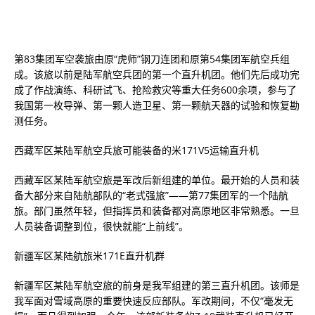
第83集团军空袭旅由原“虎师”钢刀连团和原第54集团军航空兵组
成。该旅以前是陆军航空兵团的第一个直升机团。他们先后成功完
成了作战演练、科研试飞、抢险救灾等重大任务600余项，参与了
我国第一枚导弹、第一颗人造卫星、第一颗航天器的试验和恢复勘
测任务。
西藏军区某陆军航空兵旅可能装备的米171V5运输直升机
西藏军区某陆军航空旅是军改后新组建的单位。最开始的人员和装
备大部分来自陆航部队的“老式强旅”——第77集团军的一个陆航
旅。部门虽然年轻，但指挥员和装备都对高原地区非常熟悉。一旦
人员装备调整到位，很快就能“上前线”。
新疆军区某陆航旅米171E直升机群
新疆军区某陆军航空旅的前身是我军组建的第三直升机团。该师是
我军面对雪域高原的重要快速反应部队。军改期间，不仅“毫发无