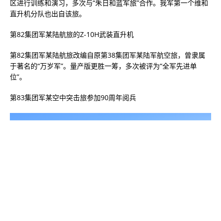
区进行训练和演习，多次与“朱日和蓝军旅”合作。我军第一个维和
直升机分队也出自该旅。
第82集团军某陆航旅的Z-10H武装直升机
第82集团军某陆航旅改编自原第38集团军某陆军航空旅，曾隶属
于著名的“万岁军”。量产版更胜一筹，多次被评为“全军先进单
位”。
第83集团军某空中突击旅参加90周年阅兵