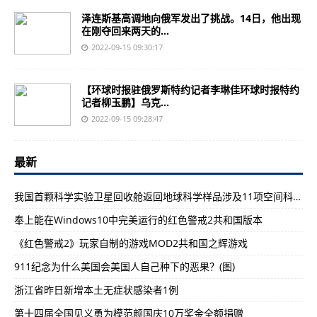
泽连斯基高调地向俄军发出了挑战。14日，他出现
在刚夺回来两天的...
2022-09-15 09:30:17
【环球时报驻俄罗斯特约记者李琳佳环球时报特约
记者柳玉鹏】乌克...
2022-09-15 09:28:47
最新
我国首颗科学实验卫星回收舱返回地球科学样品涉及11项空间科学实验
奉上能在Windows10中完美运行的红色警戒2共和国版本
《红色警戒2》玩家自制的游戏MOD2共和国之辉游戏
911纪念为什么美国会美国人自己种下的恶果？(图)
浙江省昨日新增本土无症状感染者1例
第十四届全国见义勇为模范颜国庆10万奖金全额捐赠