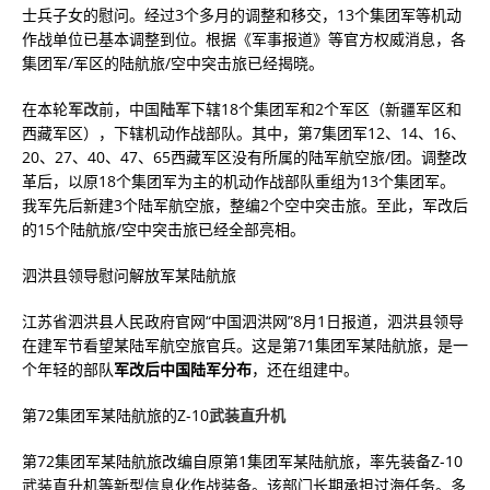
士兵子女的慰问。经过3个多月的调整和移交，13个集团军等机动
作战单位已基本调整到位。根据《军事报道》等官方权威消息，各
集团军/军区的陆航旅/空中突击旅已经揭晓。
在本轮
军改
前，中国
陆军
下辖18个集团军和2个军区（新疆军区和
西藏军区），下辖机动作战部队。其中，第7集团军12、14、16、
20、27、40、47、65西藏军区没有所属的陆军航空旅/团。调整改
革后，以原18个集团军为主的机动作战部队重组为13个集团军。
我军先后新建3个陆军航空旅，整编2个空中突击旅。至此，军改后
的15个陆航旅/空中突击旅已经全部亮相。
泗洪县领导慰问解放军某陆航旅
江苏省泗洪县人民政府官网“中国泗洪网”8月1日报道，泗洪县领导
在建军节看望某陆军航空旅官兵。这是第71集团军某陆航旅，是一
个年轻的部队
军改后中国陆军分布
，还在组建中。
第72集团军某陆航旅的Z-10
武装直升机
第72集团军某陆航旅改编自原第1集团军某陆航旅，率先装备Z-10
武装直升机等新型信息化作战装备。该部门长期承担过海任务。多