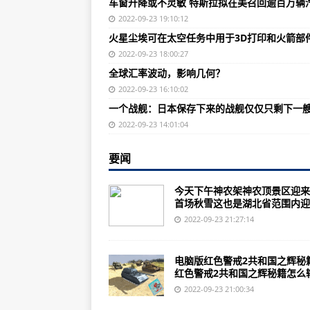
车窗升降或不灵敏 特斯拉拟在美召回逾百万辆
红色警戒小编来解答红色警戒2共
2022-09-23 19:10:12
印度的“多联盟战略”：雨露均沾、
火星尘埃可在太空任务中用于3D打印和火箭部
美国“神剑”制导炮弹笔直地落到小
2022-09-23 18:00:27
全球汇率波动，影响几何？
美国威斯康星州枪击案嫌疑人
2022-09-23 16:10:02
嘉德秋拍预览|刘亚楼上将刘亚楼
一个战舰：日本保存下来的战舰仅仅只剩下一
红色警戒红色警戒2秘籍作弊码有什
2022-09-23 14:01:04
阿拉曼战役诺曼底登陆为其军事生涯
要闻
2008年中国国防白皮书：这一方
今天下午神农架神农顶景区迎来
第二次世界大战：第二次世界大战始于
首场秋雪这也是湖北省范围内迎..
他们是中国第一批空军飞行员，牺牲
2022-09-23 21:27:14
日本第一女间谍，曾在著名的海军
电脑版红色警戒2共和国之辉秘
女儿成为空军八一飞行表演队中队
红色警戒2共和国之辉秘籍怎么输.
车窗升降或不灵敏 特斯拉拟在美召
2022-09-23 21:00:34