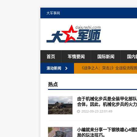
大军事网
首页
军情要闻
国际新闻
国内
《战争之人：突击2》全战役流程
滚动新闻
中巴返场50米呼啸通场一次2对2
热点
蒋蒋烽火谈2022-02-1月18日犬
由于机械化步兵是全装甲化部队
唯有财大气粗美国陆军才真正做到
合体，因此，机械化步兵的火力..
中国海防：某型风电刹车系统成为全
2022-09-23 22:01:49
一下钢铁雄心4德国开局的玩法技
小编就来分享一下钢铁雄心4德
中国现代海军之父13岁那年就投身于
局的玩法技巧。