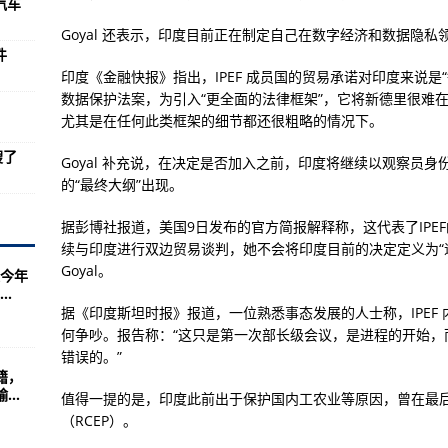
汽车
和国之辉秘籍中国强国记问题
Goyal 还表示，印度目前正在制定自己在数字经济和数据隐私
两不得罪
件
型目标上方精确引爆
印度《金融快报》指出，IPEF 成员国的贸易承诺对印度来说
数据保护法案，为引入“更全面的法律框架”，它将新德里很难
尤其是在任何此类框架的细节都还很粗略的情况下。
：第一任上将
艘了
Goyal 补充说，在决定是否加入之前，印度将继续以观察员
么?玩家都不知道
的“最终大纲”出现。
的两大杰作(图)
据彭博社报道，美国9日发布的官方简报解释称，这代表了IPE
针着力提高军队应对多种安全威胁
续与印度进行双边贸易谈判，她不会将印度目前的决定定义为“
Goyal。
今年
亚洲反法西斯战争始于中国抗战(1)_社会万象_光明网(组图)
.
据《印度斯坦时报》报道，一位熟悉事态发展的人士称，IPEF
时平均年龄仅23岁
何争吵。报告称：“这只是第一次部长级会议，是进程的开始，
江阴封锁线泄密案
错误的。”
籍，
长、空军二级飞行员，让余德俊夫妇心中充盈着骄傲和自豪
..
值得一提的是，印度此前出于保护国内工农业等原因，曾在最
回逾百万辆汽车
（RCEP）。