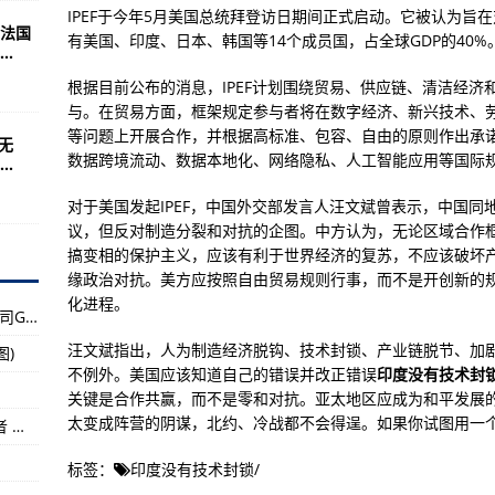
吧！各平台开始测试
IPEF于今年5月美国总统拜登访日期间正式启动。它被认为旨
法国
（二）
有美国、印度、日本、韩国等14个成员国，占全球GDP的40
.
使命召唤
根据目前公布的消息，IPEF计划围绕贸易、供应链、清洁经
与。在贸易方面，框架规定参与者将在数字经济、新兴技术、
用了模块化装甲板块
等问题上开展合作，并根据高标准、包容、自由的原则作出承诺
无
子关位置特殊的咽喉
数据跨境流动、数据本地化、网络隐私、人工智能应用等国际
.
beta测试已开放
对于美国发起IPEF，中国外交部发言人汪文斌曾表示，中国
天了
议，但反对制造分裂和对抗的企图。中方认为，无论区域合作
搞变相的保护主义，应该有利于世界经济的复苏，不应该破坏
度中断了研究格局
缘政治对抗。美方应按照自由贸易规则行事，而不是开创新的
加抗日战争阅兵
化进程。
中国海防：某型风电刹车系统成为全球500强公司GE全球供应商
北约成员国服役(图)
汪文斌指出，人为制造经济脱钩、技术封锁、产业链脱节、加
图)
不例外。美国应该知道自己的错误并改正错误
印度没有技术封
关键是合作共赢，而不是零和对抗。亚太地区应成为和平发展
 比上年增加28.7亿斤
太变成阵营的阴谋，北约、冷战都不会得逞。如果你试图用一
贵阳昨日新增13例确诊病例及29例无症状感染者 详情公布
民
标签：
印度没有技术封锁
/
梯田”开镰收割 乡村振兴劲头足