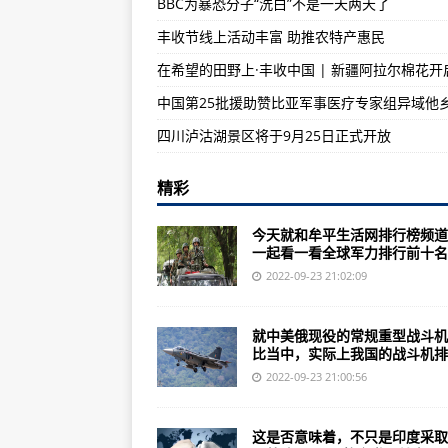
BBC为暴恐分子“洗白”不是一天两天了
印度宣布退出印太经济框架四大支
丰收节线上活动丰富 助推农特产惠民
美国新冠疫情期间456亿美元失业
解放军轰-6K轰炸机闪亮登场中国
四川泸沽湖景区将于9月25日正式开放
精彩
今天就和牟平生活网排行榜频道
一起看一看全球军力排行前十名..
2022-09-23 21:02:09
就中美俄现役的常规重型战斗机
比当中，实际上我国的战斗机排..
2022-09-23 21:00:56
这是否意味着，不只是印度采取