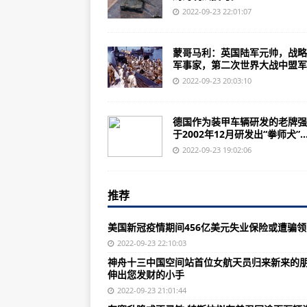
德军阵地防御和树林掩护逐步推进
2022-09-23 22:01:07
【每日一练】2017年国考教师资
蒙哥马利：英国陆军元帅，战略
陕西汉中勉县新增1例无症状感染者
军事家，第二次世界大战中盟军..
贵阳昨日新增13例确诊病例及29
2022-09-23 20:03:10
今天，湖北一地下雪了！
德国作为装甲车辆研发的老牌强
全球军力排行前十名：印度印度总兵力
于2002年12月研发出“拳师犬”..
中朝联军再次解放汉城第三次战役志
2022-09-23 19:02:06
神舟十三中国空间站首位女航天员
推荐
《钢铁之师2终极版》战略动作游
FBI“鼓励”大学设立专门渠道监视
美国新冠疫情期间456亿美元失业保险或遭骗领
不怀念苏联的人没有良心，想回到
2022-09-23 22:10:03
神舟十三中国空间站首位女航天员归来新来的
普京一起飞行的远程航空兵司令日
伸出您发财的小手
中美俄现役的常规重型战斗机的对
2022-09-23 21:01:44