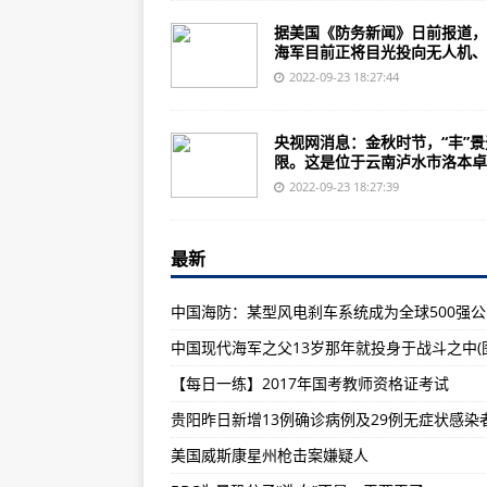
COD19使命召唤19什么时候能玩
据美国《防务新闻》日前报道，
57G游戏网带你领略宝藏宝藏之旅
海军目前正将目光投向无人机、..
【中型威力弹】AK-47登场代数：
2022-09-23 18:27:44
“拳师犬”装甲运兵车的装甲防护采
央视网消息：金秋时节，“丰”景
中国海军司令员被刘道生拿下的娘
限。这是位于云南泸水市洛本卓..
《使命召唤：现代战争II2022》19
2022-09-23 18:27:39
BBC为暴恐分子“洗白”不是一天两
最新
人类第一次进入核能时代：苏联一
开国大典收阅飞越天安门上空:曾参
240余架苏/俄制直升机仍在中东欧
中国现代海军之父13岁那年就投身于战斗之中(
法海军扩充无人作战平台规模
【每日一练】2017年国考教师资格证考试
2022年全国夏粮总产量2947.8亿斤
丰收节线上活动丰富 助推农特产惠
美国威斯康星州枪击案嫌疑人
在希望的田野上·丰收中国 | “悬崖