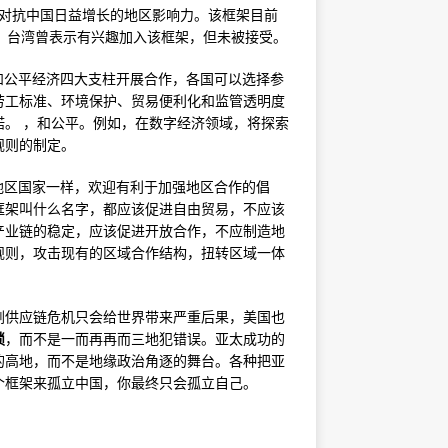
在对抗中国日益增长的地区影响力。该框架目前
%。台湾曾表示有兴趣加入该框架，但未被接受。
济和公平经济四大支柱开展合作，各国可以选择参
劳工标准、环境保护、贸易便利化和监管透明度
。 ，和公平。例如，在数字经济领域，将探索
规则的制定。
同地区国家一样，欢迎有利于加强地区合作的倡
框架叫什么名字，都应该促进自由贸易，不应该
产业链的稳定，应该促进开放合作，不应制造地
规则，攻击现有的区域合作结构，扭转区域一体
剧供应链危机只会给世界带来严重后果，美国也
锁
，而不是一而再再而三地犯错误。亚太成功的
的高地，而不是地缘政治角逐的舞台。各种把亚
个框架来孤立中国，你最终只会孤立自己。