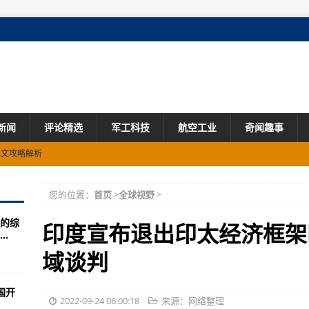
新闻
评论精选
军工科技
航空工业
奇闻趣事
图文攻略解析
空战对抗
您的位置：
首页
>
全球视野
>
的综
了全开进，英国陆军也基本上
印度宣布退出印太经济框架
.
球500强公司GE全球供应商
域谈判
巧征服世界
国开
战斗之中(图)
2022-09-24 06:00:18
来源：网络整理