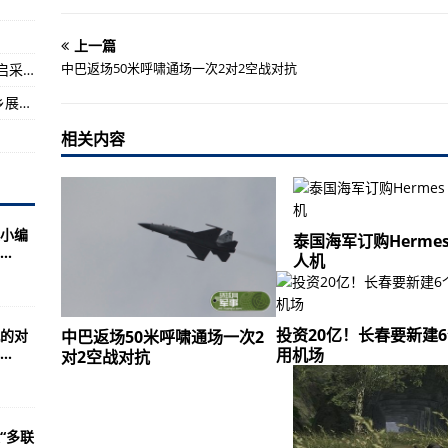
柱之一贸易领域谈判
上一篇
保险或遭骗领
中巴返场50米呼啸通场一次2对2空战对抗
在希望的田野上·丰收中国 | 新疆阿拉尔棉花开启采收工作
轰炸机力量获赞
中国第25批援助赞比亚军事医疗专家组异域他乡展现无疆大爱
相关内容
小编
泰国海军订购Hermes
.
人机
投资20亿！长春要新建
的对
中巴返场50米呼啸通场一次2
.
用机场
对2空战对抗
“多联