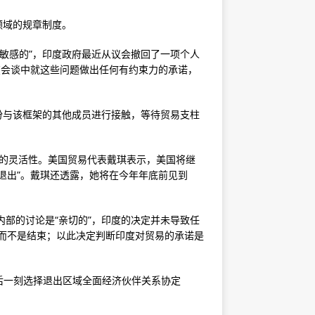
领域的规章制度。
是“敏感的”，印度政府最近从议会撤回了一项个人
在会谈中就这些问题做出任何有约束力的承诺，
身份与该框架的其他成员进行接触，等待贸易支柱
F的灵活性。美国贸易代表戴琪表示，美国将继
退出”。戴琪还透露，她将在今年年底前见到
 内部的讨论是“亲切的”，印度的决定并未导致任
而不是结束；以此决定判断印度对贸易的承诺是
后一刻选择退出区域全面经济伙伴关系协定