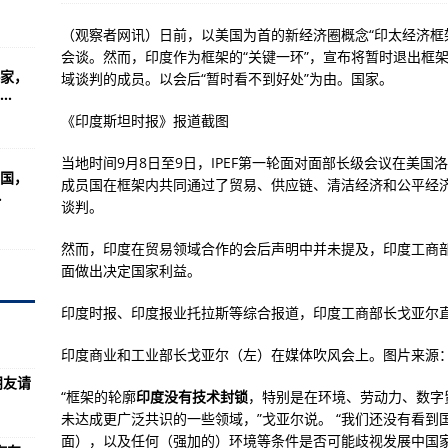
的七个作战游戏任务完成
（观察者网讯）日前，以美国为首的新经济圈概念“印太经济框架
格证考试
会谈。然而，印度作为框架的“关键一环”，宣布将暂时退出框
家，
域谈判的成员。以会后“暂时看不到好处”为由。国家。
 详情公布
.
例无症状感染者 详情公布
《印度斯坦时报》报道截图
当地时间9月8日至9日，IPEF第一轮面对面部长级会议在美国
国，
达132.5万人(组图)
成员国在框架内共同通过了贸易、供应链、清洁经济和公平经
.
谈判。
愿军进入歼敌1.98万人
然而，印度在贸易领域合作的会后声明中并未提及，印度工商部的
归来新来的朋友请伸出您发财的小手
面做出决定国家利益。
戏尽最大可能还原二战真实场景
印度时报、印度报业托拉斯等综合报道，印度工商部长戈亚尔
华人血统的学生和访问学者
苏联没脑子
印度商业和工业部长戈亚尔（左）在媒体吹风会上。图片来源
朋友请
哈列夫少将担任机长
“框架的轮廓
印度没有技术封锁
，特别是在环境、劳动力、数字
未达成更广泛共识的一些领域，”戈亚尔说。 “我们还没有看
比当中，究竟是怎样的战机？
面），以及任何（强加的）环境等条件是否可能歧视发展中国家