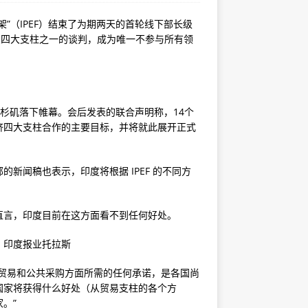
”（IPEF）结束了为期两天的首轮线下部长级
架四大支柱之一的谈判，成为唯一不参与所有领
洛杉矶落下帷幕。会后发表的联合声明称，14个
济四大支柱合作的主要目标，并将就此展开正式
新闻稿也表示，印度将根据 IPEF 的不同方
直言，印度目前在这方面看不到任何好处。
：印度报业托拉斯
贸易和公共采购方面所需的任何承诺，是各国尚
到国家将获得什么好处（从贸易支柱的各个方
。”