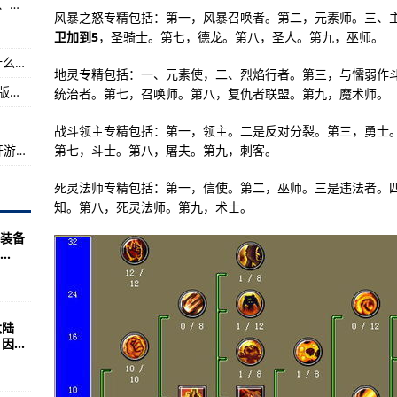
红色警戒2修改大师功能：地图全开、随处建造、全图探测
风暴之怒专精包括：第一，风暴召唤者。第二，元素师。三、
哥秘笈小编分为四部分
卫加到5
，圣骑士。第七，德龙。第八，圣人。第九，巫师。
年烽火连天的惨烈战事
美媒：美军作战能力与第一次海湾战争相比有什么不同
地灵专精包括：一、元素使，二、烈焰行者。第三，与懦弱作
的原因
《红色警戒2地图》编辑器就是自制地图支持原版红警和尤里的复仇
统治者。第七，召唤师。第八，复仇者联盟。第九，魔术师。
战斗领主专精包括：第一，领主。二是反对分裂。第三，勇士
第七，斗士。第八，屠夫。第九，刺客。
战舰少女r3.3.0怎么反和谐有什么方法？ios的开游戏后会
死灵法师专精包括：第一，信使。第二，巫师。三是违法者。
知。第八，死灵法师。第九，术士。
装备
.
大陆
...