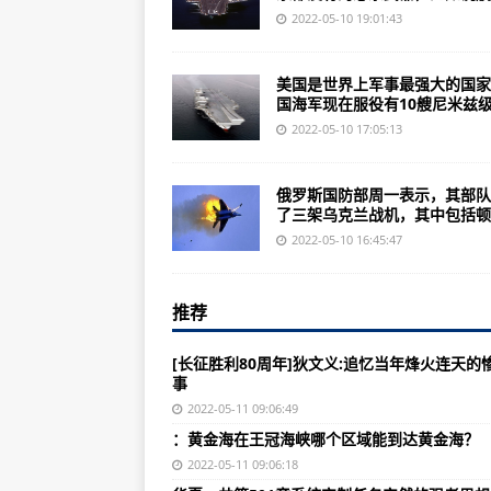
泰坦之旅之旅强盗职业玩法攻略之
2022-05-10 19:01:43
美国海军航母舰载机配置值得学习学
美国是世界上军事最强大的国家
世界上军事实力最强的国家：美国
国海军现在服役有10艘尼米兹级.
士兵突击，改编自小说士兵，,
2022-05-10 17:05:13
传出航母数量最多的美国，美国专
俄罗斯国防部周一表示，其部队
美国海军海豹突击队参与了北约特种作战
了三架乌克兰战机，其中包括顿..
泰坦之旅传奇版最强职业搭配之旅
2022-05-10 16:45:47
如何在航母和机库内搭载和布局中
推荐
泰坦之旅传奇版符文专精=符文大
《高边疆之谋》专题本期走进俄罗斯
[长征胜利80周年]狄文义:追忆当年烽火连天的
事
特朗普执政时期对核武器数量的保
2022-05-11 09:06:49
神一般的突击队突击队也这么强吗
：黄金海在王冠海峡哪个区域能到达黄金海？
中美俄舰载机飞行员的数量已知美国1
2022-05-11 09:06:18