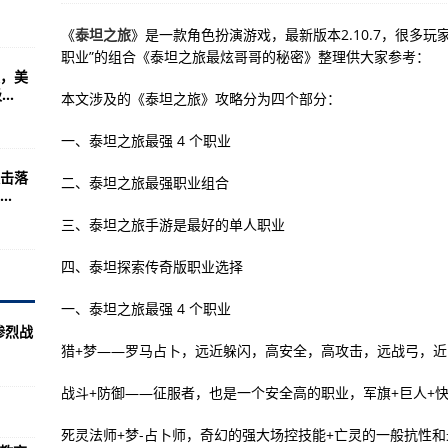
旅怎么玩的内容
《
泰坦之旅
》是一款角色扮演游戏，最新版本2.10.7，很多玩
会“抄作业”即可
职业”的组合《泰坦之旅最炫哥哥的秘密》整理供大家参考：
，美
海豹突击队都是高智商
..
本文涉及的《泰坦之旅》攻略分为四个部分：
一、泰坦之旅最强 4 个职业
家的言论看似头头是道
击落
二、泰坦之旅最强职业组合
司令部举办的FlamingSword
.
之旅传奇
三、泰坦之旅手游是最好的单人职业
的关键技术航母
四、泰坦探索传奇版职业选择
师之旅哪个职业最强
一、泰坦之旅最强 4 个职业
军事航天(图)
惨烈战
猎+梦——罗马占卜，远近躲闪，高安全，高攻击，远战弓，近
密态度公开美国核力量水平
？海豹突击队的真实战力
战斗+防御——征服者，也是一个安全高的职业，军旗+巨人+
100人俄30人
死灵法师+梦-占卜师，奇幻的强大场控技能+亡灵的一般抗性和最