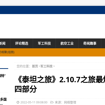
新闻
评论精选
军工科技
航空工业
奇闻趣事
相聚(组图)
达黄金海？
您的位置：
首页
>
军工科技
>
然的强者思想教育
特”
一次(图)
《泰坦之旅》2.10.7之
不敢相信
四部分
它们碾成渣渣
多国
)
2022-05-11 09:08:00
来源：网络整理
.