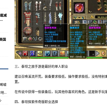
争，中国自废武功表示不服
的唯一最高联合作战
裁减
是超大物流中西甲巴萨全场心
.
军队的精神地标
武器为主要内容大规模演习
美国
3网小编为你们介绍美国航母数量及名字
退役特种兵(图)
势已经严重到无法控制大战随时可能爆发
210起
三、泰坦之旅手游是最好的单人职业
影片时长107分钟
建议召唤溪流开荒。装备要求极低，操作要求极低，没有特别
置。
略个人的魅力
人唏嘘
员？美200名飞行员
在传说中获得一些装备后，玩其他你喜欢的角色。这是新手玩
一战之前，世界霸主地位和美利坚合众国的优势地位的积累
个国家的军事家叹为观止部队
-
四、泰坦探索传奇版职业选择
3架乌克兰战机