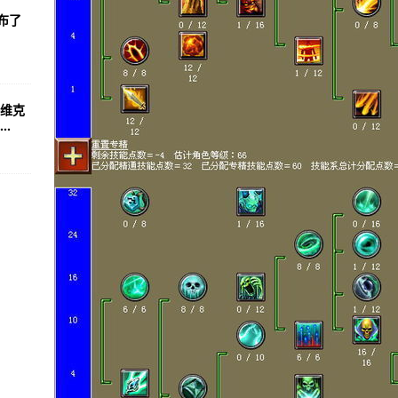
布了
维克
.