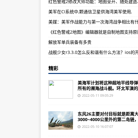
《泰坦之旅》2.10.7之旅最炫胜
美军在CI系统中,颗通信卫星供海湾美军使用,
[长征胜利80周年]狄文义:追忆当
“七大军区”变“战区”一字之差背后
解放军单兵装备有多贵
精彩
美海军计划将这种超地平线导弹
所有的濒海战斗舰。环太军演的..
2022-05-11 09:05:29
东风26主要对付目标就是距离
3000~4000公里外的第二岛链，因
2022-05-10 16:07:07