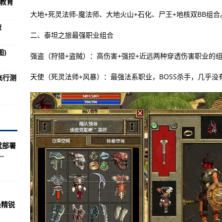
想教育
机试玩版试玩
大地+死灵法师-魔法师、大地火山+石化、尸王+地核双BB组合
撞致7伤
渣
二、泰坦之旅最强职业组合
个地步也让人唏嘘
)
母舰舰载机85架
强盗（狩猎+盗贼）：高伤害+强控+近远两种穿透伤害职业的
合众国的优势地位的积累
天使（死灵法师+风暴）：最强法系职业，BOSS杀手，几乎没有
飞行测
产航母意味着什么？
军区辖区相同的陆军下辖3个集团军
高超声速导弹飞行测试再次失败
然相对比较受欢迎？(图)
就部署
.
小时》揭露美军残忍屠杀
么梗？
母还要贵！
最精锐
军机：赖着不走