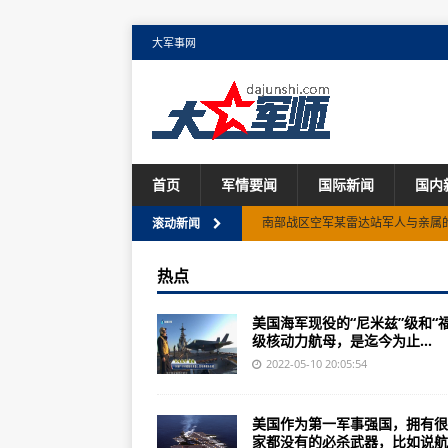
大军事网
首页
军情要闻
国际新闻
国内
南部战区空军某雷达站军人与亲属的
滚动新闻
：黄金海在王冠海峡哪个区域能到
热点
华夏一共第501章系统定制任务安
美国海军现役的“尼米兹”级和“福
英国大舰队与德国公海舰队只遭遇过
级核动力航母，是迄今为止...
环太军演“击沉演习”背后真相:中国
2022-05-10 20:05:54
穿越众军舰配备的防空武器也能把
美国作为第一军事强国，拥有很
我认为不被老A认可的人往往自利(图
家都没有的必杀武器，比如说航..