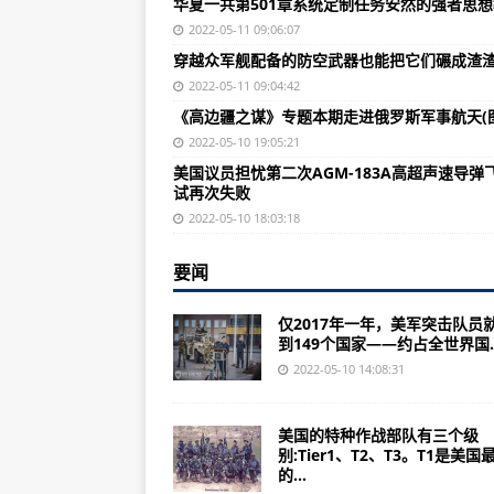
华夏一共第501章系统定制任务安然的强者思
《三角洲特种部队5:黑鹰坠落》单
2022-05-11 09:06:07
美海军：战机在南海与自家航母相
穿越众军舰配备的防空武器也能把它们碾成渣
英国4艘45型驱逐舰沦落到今天这
2022-05-11 09:04:42
《高边疆之谋》专题本期走进俄罗斯军事航天(图
美国航母数量有多少吗？福特号航空
2022-05-10 19:05:21
一战之前，世界霸主地位和美利坚
美国议员担忧第二次AGM-183A高超声速导弹
试再次失败
索和挡焰板就位，或起降歼15对国
2022-05-10 18:03:18
中国人民解放军东部战区与原南京
要闻
美国议员担忧第二次AGM-183A
全球大中小型航空舰艇为何在全球仍
仅2017年一年，美军突击队员
到149个国家——约占全世界国..
“战争之国”真相揭秘：《美莱村四
2022-05-10 14:08:31
朴刀军事上原本没有“准航母”是什
歼-15舰载机造价非常昂贵，比航
美国的特种作战部队有三个级
别:Tier1、T2、T3。T1是美国
美五角大楼称中国战机在恐吓美国
的...