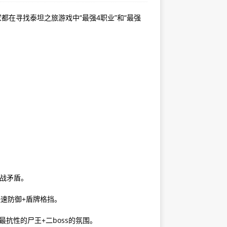
家都在寻找泰坦之旅游戏中“最强4职业”和“最强
战矛盾。
快速防御+盾牌格挡。
抗性的尸王+二boss的氛围。