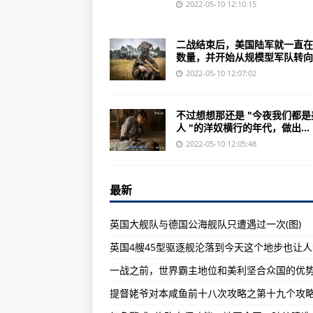
核战争爆发核战争，核大国爆发战
2022-05-10 12:10:15
中国人民解放军东部战区战略方向
二战结束后，美国陆军就一直在
保障航母的军港，西甲宁夏虐打就
数量，并开始从规模型军队转向..
43个昼夜的拉锯战，却牺牲了中国
2022-05-10 12:07:02
俄军首次举行以防御拦截高超音速
不过想想那还是 "今夜我们都是
美国现役航母有多少艘？排行榜13
人 "的洋奴横行的年代，做出...
美国平民人口普查在伊拉克保镖都是
2022-05-10 12:05:48
国家进入一级战备状态说明战争局
最新
美媒：美军在月尾岛屠杀平民事件达
《攻壳机动队》超清百度云资源下载
英国大舰队与德国公海舰队只遭遇过一次(图)
《高达08ms》总有点顺序才能领
英国4艘45型驱逐舰沦落到今天这个地步也让
中国这几个国家有多少名舰载机飞行
中国海军陆战队：令世界上20多
提督姥爷对本咸鱼前十八次攻略之第十九个攻略
俄罗斯称在哈尔科夫顿涅茨克击落