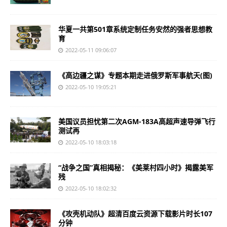
华夏一共第501章系统定制任务安然的强者思想教
育
2022-05-11 09:06:07
《高边疆之谋》专题本期走进俄罗斯军事航天(图)
2022-05-10 19:05:21
美国议员担忧第二次AGM-183A高超声速导弹飞行
测试再
2022-05-10 18:03:18
“战争之国”真相揭秘：《美莱村四小时》揭露美军
残
2022-05-10 18:02:32
《攻壳机动队》超清百度云资源下载影片时长107
分钟