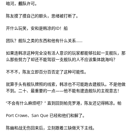
暗河，
舰队
许可。
陈友摸了摸自己的额头，思绪被打断了。
开什么玩笑，安和是韩凉的ID！船
团队？舰队之类的东西和他有什么关系……
如果连韩凉这种完全没有活人意识的玩家都能够拉起一支舰队，那
么那些努力了却还不能驾驭一支舰队的人不应该集体跳海吗？
不不不，陈友立即百分百否定了这种可能性。
就算手头有舰队牌照的线索，韩凉也不可能跑去建舰队。不是他做
不到。二十、最重要的一点——他不能有建造舰队的主观意志！
“不会有什么麻烦吧？” 直到回到帕克罗港，陈友还记得韩凉。帕
Port Crowe、San Que 已经和他们和解了。
陈幽和战无伤回来后，立刻跟着三缺做天下主线。