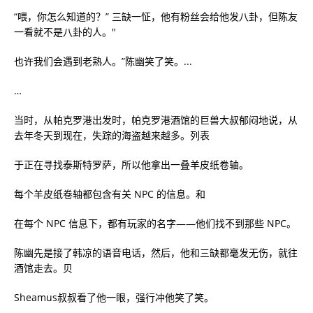
“喂，你怎么知道的？” 三缺一怔，他有粉丝会给他发八卦，但陈友
一看就不是八卦的人。"
也许我们会遇到老熟人。”陈幽笑了笑。...
…
当时，从帕克罗港出发时，帕克罗港酒馆的巨兽大叔郁闷地说，从
去年冬天到现在，失踪的海盗越来越多。列表
于正在寻找泰斯特罗萨，所以他拿出一叠羊皮纸卷轴。
每个羊皮纸卷轴都包含有关 NPC 的信息。和
在每个 NPC 信息下，都有玩家的名字——他们找不到那些 NPC。
陈幽先是接了韩凉的语音电话，然后，他和三缺都毫发无伤，就往
酒馆走去。贝
Sheamus叔叔看了他一眼，强行冲他笑了笑。