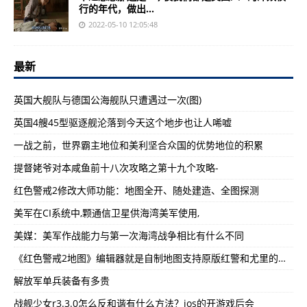
行的年代，做出...
2022-05-10 12:05:48
最新
英国大舰队与德国公海舰队只遭遇过一次(图)
英国4艘45型驱逐舰沦落到今天这个地步也让人唏嘘
一战之前，世界霸主地位和美利坚合众国的优势地位的积累
提督姥爷对本咸鱼前十八次攻略之第十九个攻略-
红色警戒2修改大师功能：地图全开、随处建造、全图探测
美军在CI系统中,颗通信卫星供海湾美军使用,
美媒：美军作战能力与第一次海湾战争相比有什么不同
《红色警戒2地图》编辑器就是自制地图支持原版红警和尤里的复仇
解放军单兵装备有多贵
战舰少女r3.3.0怎么反和谐有什么方法？ios的开游戏后会