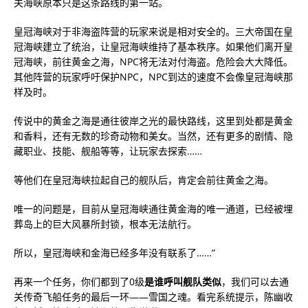
关海峡原本只是这条路线的第一站。
皇冠海峡对于非海盗阵营的玩家来说是相对安全的。三大帝国在皇
冠海峡建立了统治，让皇冠海峡维持了基本秩序。如果他们离开皇
冠海峡，前往黄金之海，NPC将无法对付海盗。危险会大大降低。
其他阵营的玩家呼吁保护NPC，NPC到达的速度不会像皇冠海峡那
样及时。
传说中的黄金之海是通往彼岸之光的最快路线，这里到处都是黄金
和香料，还有无数的珍奇动物和美女。当然，还有更多的剧情、隐
藏职业、技能、舰船等等，让玩家去探索……
等他们在皇冠海峡拉起自己的舰队后，肯定会前往黄金之海。
唯一的问题是，目前从皇冠海峡通往黄金海的唯一通道，已经被埋
葬岛上的巨大风暴所封锁，根本无法航行。
所以，皇冠海峡和金海已经多年没有联系了……”
再来一个任务，你们都到了0级
是谁呼叫舰队类似
，我们可以去通
关传奇飞船任务的最后一环——雪国之魂。看完系统提示，陈幽收