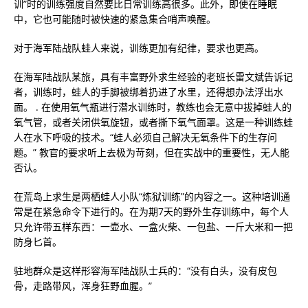
训”时的训练强度自然要比日常训练高很多。此外，即使在睡眠
中，它也可能随时被快速的紧急集合哨声唤醒。
对于海军陆战队蛙人来说，训练更加有纪律，要求也更高。
在海军陆战队某旅，具有丰富野外求生经验的老班长雷文斌告诉记
者，训练时，蛙人的手脚被绑着扔进了水里，还得想办法浮出水
面。 . 在使用氧气瓶进行潜水训练时，教练也会无意中拔掉蛙人的
氧气管，或者关闭供氧旋钮，或者撕下氧气面罩。这是一种训练蛙
人在水下呼吸的技术。“蛙人必须自己解决无氧条件下的生存问
题。” 教官的要求听上去极为苛刻，但在实战中的重要性，无人能
否认。
在荒岛上求生是两栖蛙人小队“炼狱训练”的内容之一。这种培训通
常是在紧急命令下进行的。在为期7天的野外生存训练中，每个人
只允许带五样东西：一壶水、一盒火柴、一包盐、一斤大米和一把
防身匕首。
驻地群众是这样形容海军陆战队士兵的：“没有白头，没有皮包
骨，走路带风，浑身狂野血腥。”