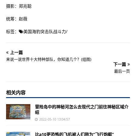
摄影：郑兆聪
统筹：赵薇
标签：
美国海豹突击队战斗力
/
上一篇
来说一说世界十大特种部队，你知道几个？(组图)
下一篇
最后一页
相关内容
冒险岛中的神秘河怎么去现代之门前往神秘区域介
绍
2022-05-10 13:04:57
比a10更恐怖的飞机被人们称为“飞行炮艇”