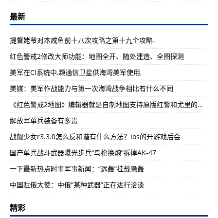
最新
提督姥爷对本咸鱼前十八次攻略之第十九个攻略-
红色警戒2修改大师功能：地图全开、随处建造、全图探测
美军在CI系统中,颗通信卫星供海湾美军使用,
美媒：美军作战能力与第一次海湾战争相比有什么不同
《红色警戒2地图》编辑器就是自制地图支持原版红警和尤里的复仇
解放军单兵装备有多贵
战舰少女r3.3.0怎么反和谐有什么方法？ios的开游戏后会
国产单兵战斗武器曝光步兵“鸟枪换炮”拆掉AK-47
一下最新热点时事军事新闻：“远轰”挂载隐轰
中国驻俄大使：中俄“某种武器”正在进行洽谈
精彩