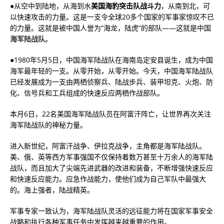
●从空中到陆地，从海到水
美国海豹突击队战斗力
，从南到北，可
以快速攻击的力量。这是一支令全球20多个国家的军事家惊叹不已
的力量。这就是被中国人誉为“海龙，陆虎”的部队——这就是中国
海军陆战队
。
●1980年5月5日，中国海军陆战队在海南岛定安县诞生，成为中国
海军最年轻的一支。从零开始，从零开始。今天，中国海军陆战队
已经发展成为一支由两栖侦察兵、陆战步兵、装甲坦克、火炮、防
化、信号兵和工兵组成的快速反应两栖作战部队。
本月6日，22名美国海军陆战队员在阿富汗阵亡，让世界再次关注
海军陆战队的神秘力量。
进入新世纪，阿富汗战争、伊拉克战争，主角都是海军陆战队。
美、俄、英等西方军事强国不仅保持着数万甚至十万余人的海军陆
战队，而且加大了尖端先进武器的改进和装备，不断增强快速反应
和快速反应能力。应急作战能力，使他们成为自己军队中最强大
的。海上强者，陆战精英。
军事专家一致认为，海军陆战队灵活的远征能力将在国家军事安全
战略和执行各种军事任务中发挥越来越重要的作用。