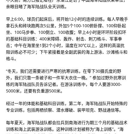
亲眼目睹了海军陆战队全天训练。
早上6:00，球员们起床后，将开始12小时的连续训练。每人早晚手
拿石头和砖块跑两次5公里，外加5个100-100俯卧撑、100仰卧起
坐、100马步拳、100倒立、100收腹；早上4小时是环环阶段扣环
的基础科目训练：400米障碍、轰炸、射击、刺刀格斗、军事拳
击；中午在海里坐1到2个小时，温度在30℃以上，这样的高温抗
阻训练必不可少；下午紧接着是全副武装的海上游泳、沙滩格斗和
格斗。
“冬天，我们还需要进行严寒的抗寒训练，在零下30摄氏度的野
外，我们只靠一条被子和一件军大衣住一晚。” 参加过野外抗寒训
练的海军陆战队员告诉记者。在游泳训练中，每个人要游3000-
5000米，还要有负重游500米。
经过一年的体能和基础科目训练，第二年，海军陆战队开始特殊的
专业训练，包括两栖侦察、潜水爆破、装甲坦克、野战通信等。
每年夏天，海军陆战队都会拉兵到南海进行为期三个月的基础战术
训练和海上武装游泳训练。这种训练计划被称为“海上训练”。“海