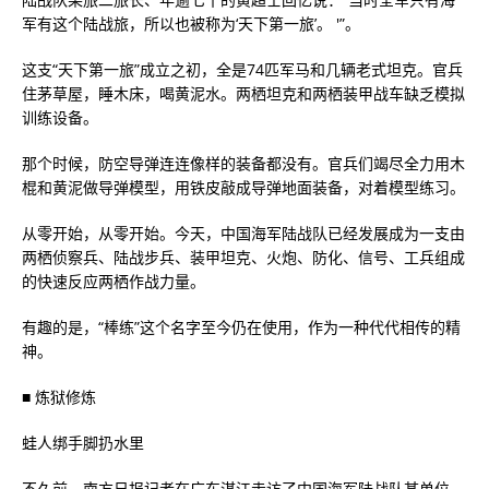
军有这个陆战旅，所以也被称为‘天下第一旅’。 '”。
这支“天下第一旅”成立之初，全是74匹军马和几辆老式坦克。官兵
住茅草屋，睡木床，喝黄泥水。两栖坦克和两栖装甲战车缺乏模拟
训练设备。
那个时候，防空导弹连连像样的装备都没有。官兵们竭尽全力用木
棍和黄泥做导弹模型，用铁皮敲成导弹地面装备，对着模型练习。
从零开始，从零开始。今天，中国海军陆战队已经发展成为一支由
两栖侦察兵、陆战步兵、装甲坦克、火炮、防化、信号、工兵组成
的快速反应两栖作战力量。
有趣的是，“棒练”这个名字至今仍在使用，作为一种代代相传的精
神。
■ 炼狱修炼
蛙人绑手脚扔水里
不久前，南方日报记者在广东湛江走访了中国海军陆战队某单位，