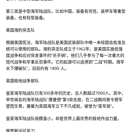
第三类是中型海军陆战队，比如中国，装备有坦克、装甲车等重型
装备，也有轻型装备。
美国海豹突击队
根据美国宪法，海军陆战队是美国武装部队中唯一未经国会批准总
统可以使用的部队。海豹突击队成立于1962年，是美国实施低强
度战争和应对突发事件的“杀手锏”。他们几乎参与了每一次重大的
现代战争和军事反恐事件。它的起源可以追溯到“二战”时期。海军
水下爆破队”，目前约有 1800 人。
英国极地战争部队
皇家海军陆战队已有300多年的历史，总人数超过7000人。其中，
举世闻名的海军陆战队“康曼德”第3突击旅，在二战期间曾令德军
望而生畏，屡屡为英国海军立下不凡成就，被誉为“英军旅”。
皇家海军陆战队规模虽小，却是世界上最优秀的极地作战力量。
俄罗斯远征军刀