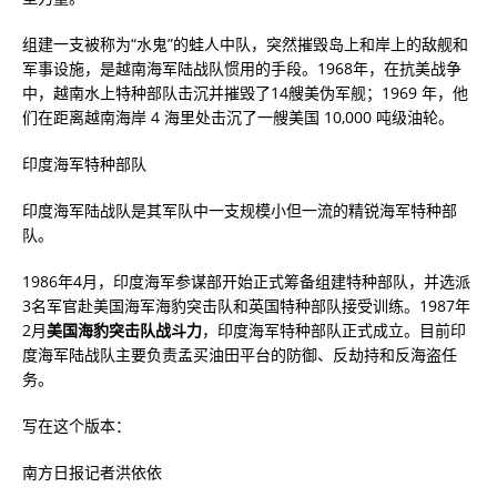
组建一支被称为“水鬼”的蛙人中队，突然摧毁岛上和岸上的敌舰和
军事设施，是越南海军陆战队惯用的手段。1968年，在抗美战争
中，越南水上特种部队击沉并摧毁了14艘美伪军舰；1969 年，他
们在距离越南海岸 4 海里处击沉了一艘美国 10,000 吨级油轮。
印度海军特种部队
印度海军陆战队是其军队中一支规模小但一流的精锐海军特种部
队。
1986年4月，印度海军参谋部开始正式筹备组建特种部队，并选派
3名军官赴美国海军海豹突击队和英国特种部队接受训练。1987年
2月
美国海豹突击队战斗力
，印度海军特种部队正式成立。目前印
度海军陆战队主要负责孟买油田平台的防御、反劫持和反海盗任
务。
写在这个版本：
南方日报记者洪依依