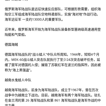
俄罗斯海军陆战队是远征快速反应部队，可根据形势需要，组织海
陆空三军组成海军陆战队空地特遣部队，实施“海对地”作战行动。
海军远征军 一支约13000人的重要军队。
近年来，俄罗斯海军开始为海军陆战队装备新型塞纳级高速通用登
陆艇和气垫船。
德国海贼
德国海军陆战队的“战斗蛙人”中队众所周知。1944年，短短4个月
内，MEK-60战斗蛙人突击队就执行了至少24次突击破坏任务，延
缓了盟军对德国的入侵；摧毁了苏联红军在波兰的指挥所，因此被
称为“海上黑强盗”。
越南水鬼蛙人中队
越南海军陆战队，前身为海军陆战队，成立于1967年，曾在历次
战争中为越南立下战功。目前，越南海军有两个海军陆战队。驻扎
在金兰湾的第 26 海军陆战队和第 861 海军陆战队是海军作战的中
坚力量。