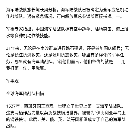
海军陆战队旅长陈长风分析，海军陆战队已被确定为全军应急机动
作战部队。遇有紧急情况，可由解放军总参谋部直接指挥。一。
军事专家指出，中国海军陆战队拥有空中跳伞、陆地突击、海上潜
水等多种机动作战技能。
31年来，无论是在南沙群岛进行礁石建设，还是参加国庆阅兵；无
论是长江抗洪救灾，还是汶川抗震救灾，哪里有多样化的军事任
务，哪里就有海军陆战队。“就他们而言，他们坚信的就是——用
我打第一仗，用我赢。
军事观
全球海军陆战队扫描
1537年，西班牙国王查理一世建立了世界上第一支海军陆战队。
这支两栖作战力量以英勇战技横扫世界，被誉为“伊比利亚半岛上
的钢铁侠”。此后，美、俄、英、法等国相继成立了自己的海军陆
战队。