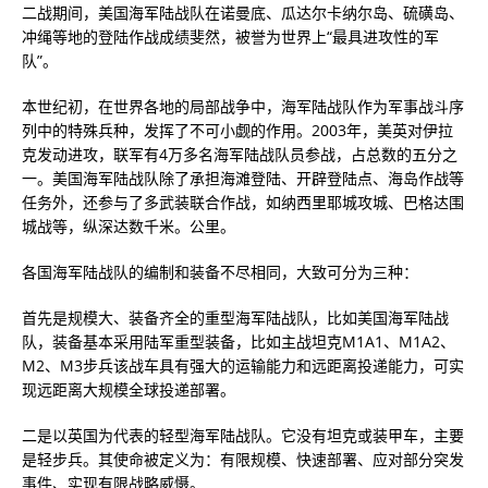
二战期间，美国海军陆战队在诺曼底、瓜达尔卡纳尔岛、硫磺岛、
冲绳等地的登陆作战成绩斐然，被誉为世界上“最具进攻性的军
队”。
本世纪初，在世界各地的局部战争中，海军陆战队作为军事战斗序
列中的特殊兵种，发挥了不可小觑的作用。2003年，美英对伊拉
克发动进攻，联军有4万多名海军陆战队员参战，占总数的五分之
一。美国海军陆战队除了承担海滩登陆、开辟登陆点、海岛作战等
任务外，还参与了多武装联合作战，如纳西里耶城攻城、巴格达围
城战等，纵深达数千米。公里。
各国海军陆战队的编制和装备不尽相同，大致可分为三种：
首先是规模大、装备齐全的重型海军陆战队，比如美国海军陆战
队，装备基本采用陆军重型装备，比如主战坦克M1A1、M1A2、
M2、M3步兵该战车具有强大的运输能力和远距离投递能力，可实
现远距离大规模全球投递部署。
二是以英国为代表的轻型海军陆战队。它没有坦克或装甲车，主要
是轻步兵。其使命被定义为：有限规模、快速部署、应对部分突发
事件、实现有限战略威慑。