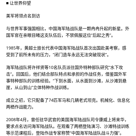
■ 让世界仰望
美军将领点名到访
与世界军事强国相比，中国海军陆战队是一颗冉冉升起的新星。外
国军官在亲眼目睹这支队伍后，不禁佩服这位“后起之秀”。
1985年，黄超士旅长代表中国海军陆战队首次出国赴美考察，感
受到了前所未有的压力，“闭门造车永远无法突破现状”。
海军陆战队将许祥贤等10名队员派往国外特种部队研究“水下攻
击”。回国后，他们结合部队特点和承担的作战任务，借鉴国外军
事特种部队的训练经验。“下到水面，从水面到沙滩，从沙滩到悬
崖，从山到山”立体特种作战训练。
成立之初，它只配备了74匹军马和几辆老式坦克。机械化、信息化
两栖作战能力。
2008年4月，曾任驻华武官的美国海军陆战队司令康威上将来华，
要求点名访问海军陆战队。在观看了两栖登陆演习、沙滩特战训练
等示范课程后，登陆作战专家称赞“中国海军陆战队战斗力强”。