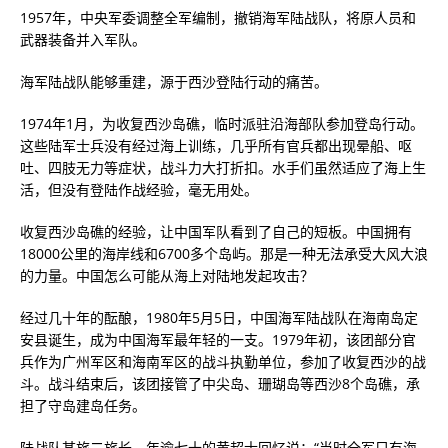
1957年，中央军委调整全军编制，撤销海军陆战队，将原人员和
武器装备并入军队。
海军陆战队能够重建，源于西沙登陆行动的痛苦。
1974年1月，为收复西沙岛礁，临时派驻沿海部队参加登岛行动。
这些陆军士兵没有经过海上训练，几乎所有官兵都出现晕船、呕
吐、四肢无力等症状，战斗力大打折扣。水手们虽然适应了海上生
活，但没有登陆作战经验，毫无用处。
收复西沙岛礁的经验，让中国军队看到了自己的短板。中国拥有
18000公里的海岸线和6700多个岛屿。那是一种无法承受大风大浪
的力量。中国怎么可能从海上对陆地发起攻击？
经过几十年的酝酿，1980年5月5日，中国海军陆战队在海南岛定
安县诞生，成为中国海军最年轻的一支。1979年初，该团部分官
兵作为广州军区和海南军区的战斗执勤单位，参加了收复西沙的战
斗。战斗结束后，该团接管了中尖岛、珊瑚岛等西沙8个岛礁，承
担了守岛建岛任务。
陆战队某旅二旅长、年逾七十的黄超士回忆说：“当时全军只有海