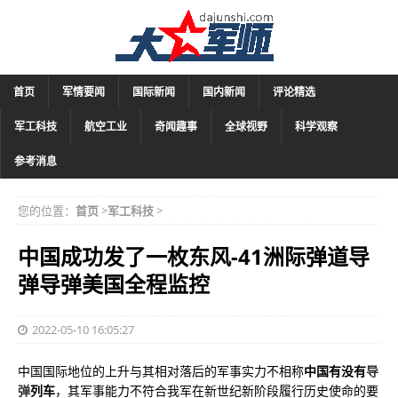
首页
军情要闻
国际新闻
国内新闻
评论精选
军工科技
航空工业
奇闻趣事
全球视野
科学观察
参考消息
您的位置：
首页
>
军工科技
>
中国成功发了一枚东风-41洲际弹道导
弹导弹美国全程监控
2022-05-10 16:05:27
中国国际地位的上升与其相对落后的军事实力不相称
中国有没有
导
弹
列车
，其军事能力不符合我军在新世纪新阶段履行历史使命的要