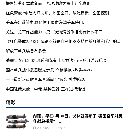
提督姥爷对本咸鱼前十八次攻略之第十九个攻略-
红色警戒2修改大师功能：地图全开、随处建造、全图探测
美军在CI系统中,颗通信卫星供海湾美军使用,
美媒：美军作战能力与第一次海湾战争相比有什么不同
《红色警戒2地图》编辑器就是自制地图支持原版红警和尤里的复仇
解放军单兵装备有多贵
战舰少女r3.3.0怎么反和谐有什么方法？ios的开游戏后会
国产单兵战斗武器曝光步兵“鸟枪换炮”拆掉AK-47
一下最新热点时事军事新闻：“远轰”挂载隐轰
中国驻俄大使：中俄“某种武器”正在进行洽谈
精彩
然而，早在6月30日，戈林就发布了“德国空军对英
作战总指示”，...
2022-05-10 11:09:30